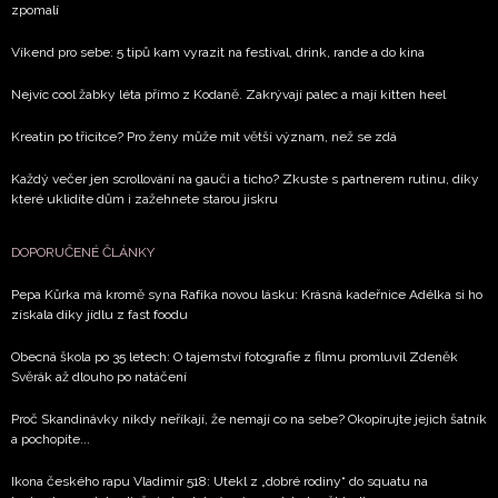
zpracováním údajů k tomuto účelu podle
Zásad ochrany
zpomalí
soukromí BurdaMedia Extra s.r.o.
, zaškrtněte toto pole.
Víkend pro sebe: 5 tipů kam vyrazit na festival, drink, rande a do kina
Nejvíc cool žabky léta přímo z Kodaně. Zakrývají palec a mají kitten heel
Kreatin po třicítce? Pro ženy může mít větší význam, než se zdá
Každý večer jen scrollování na gauči a ticho? Zkuste s partnerem rutinu, díky
které uklidíte dům i zažehnete starou jiskru
DOPORUČENÉ ČLÁNKY
Pepa Kůrka má kromě syna Rafíka novou lásku: Krásná kadeřnice Adélka si ho
získala díky jídlu z fast foodu
Obecná škola po 35 letech: O tajemství fotografie z filmu promluvil Zdeněk
Svěrák až dlouho po natáčení
Proč Skandinávky nikdy neříkají, že nemají co na sebe? Okopírujte jejich šatník
a pochopíte...
Ikona českého rapu Vladimír 518: Utekl z „dobré rodiny“ do squatu na