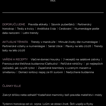
MIX
DOPORUČUJEME
Pravidla etikety
|
Slovník puberťáků
|
Partnerský
horoskop
|
Testy a kvízy
|
Andělská čísla
|
Cestování
|
Numerologie podle
data narození
|
Letní trendy
NEWSLETTER
AKTUÁLNÍ TÉMATA
Trendy v manikúře
|
Minulé životy dle numerologie
|
Partnerské vztahy a numerologie
|
Seriál Ulice
|
Plavky na léto 2026
|
Trendy
ODESLAT
boty na léto 2026
Přihlášením k newsletteru souhlasíte s
Obchodními
VAŘENÍ A RECEPTY
Vláčné domácí housky
|
7 receptů na salátové zálivky
|
Francouzská třešňová bublanina (Clafoutis)
|
Pařížské rohlíčky
|
30 nejlepších
podmínkami společnosti BurdaMedia Extra s.r.o.
a
způsobů, jak využít rybíz
|
Zapečené brambory s uzeným masem a
potvrzujete, že jste se seznámili se
Zásadami
smetanou
|
Domácí iontový nápoj ze tří surovin
|
Nadýchaná bublanina
ochrany soukromí
- BurdaMedia Extra s.r.o. bude s
Vašimi údaji pracovat zejména k organizaci a
ČLÁNKY ELLE
vyhodnocení akce a zasílání novinek.
Zakrýt bříško nebo odhalit? Kodaňské maminky boří pravidla mateřství i módy
Chcete navíc dostávat i další zajímavé a exkluzivní
informace od našich partnerů? Pokud souhlasíte se
Týdenní horoskop od 10. srpna: Lvům se obrací život, Štíři uspějí a Ryby