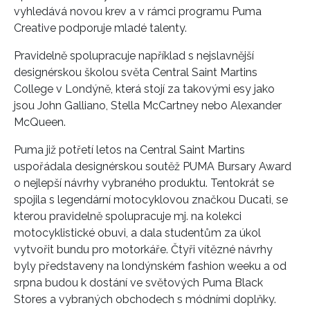
vyhledává novou krev a v rámci programu Puma
Creative podporuje mladé talenty.
Pravidelně spolupracuje například s nejslavnější
designérskou školou světa Central Saint Martins
College v Londýně, která stojí za takovými esy jako
jsou John Galliano, Stella McCartney nebo Alexander
McQueen.
Puma již potřetí letos na Central Saint Martins
uspořádala designérskou soutěž PUMA Bursary Award
o nejlepší návrhy vybraného produktu. Tentokrát se
spojila s legendární motocyklovou značkou Ducati, se
kterou pravidelně spolupracuje mj. na kolekci
motocyklistické obuvi, a dala studentům za úkol
vytvořit bundu pro motorkáře. Čtyři vítězné návrhy
byly představeny na londýnském fashion weeku a od
srpna budou k dostání ve světových Puma Black
Stores a vybraných obchodech s módními doplňky.