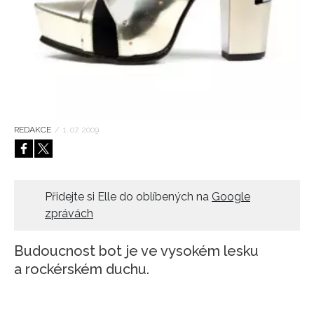
HOME
REDAKCE
/
1. 07. 2009
Přidejte si Elle do oblíbených na
Google
zprávách
Budoucnost bot je ve vysokém lesku
a rockérském duchu.