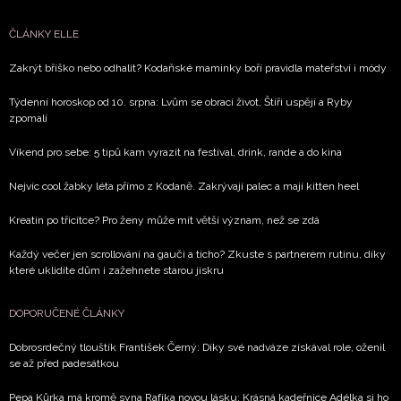
Přihlášením k newsletteru souhlasíte s
Obchodními
ČLÁNKY ELLE
podmínkami společnosti BurdaMedia Extra s.r.o.
a
potvrzujete, že jste se seznámili se
Zásadami
Zakrýt bříško nebo odhalit? Kodaňské maminky boří pravidla mateřství i módy
ochrany soukromí
- BurdaMedia Extra s.r.o. bude s
Týdenní horoskop od 10. srpna: Lvům se obrací život, Štíři uspějí a Ryby
Vašimi údaji pracovat zejména k organizaci a
zpomalí
vyhodnocení akce a zasílání novinek.
Víkend pro sebe: 5 tipů kam vyrazit na festival, drink, rande a do kina
Chcete navíc dostávat i další zajímavé a exkluzivní
informace od našich partnerů? Pokud souhlasíte se
Nejvíc cool žabky léta přímo z Kodaně. Zakrývají palec a mají kitten heel
zpracováním údajů k tomuto účelu podle
Zásad ochrany
soukromí BurdaMedia Extra s.r.o.
, zaškrtněte toto pole.
Kreatin po třicítce? Pro ženy může mít větší význam, než se zdá
Každý večer jen scrollování na gauči a ticho? Zkuste s partnerem rutinu, díky
které uklidíte dům i zažehnete starou jiskru
DOPORUČENÉ ČLÁNKY
Dobrosrdečný tlouštík František Černý: Díky své nadváze získával role, oženil
se až před padesátkou
Pepa Kůrka má kromě syna Rafíka novou lásku: Krásná kadeřnice Adélka si ho