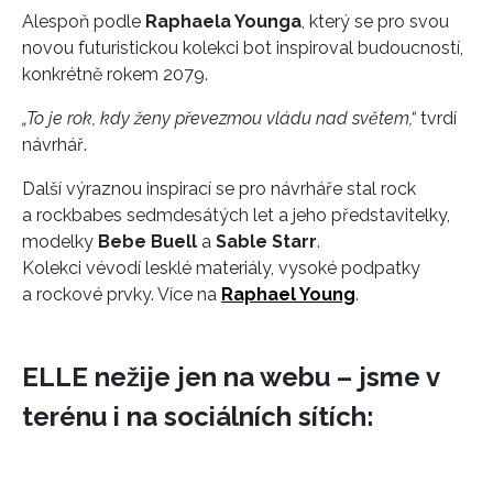
Alespoň podle
Raphaela Younga
, který se pro svou
novou futuristickou kolekci bot inspiroval budoucností,
konkrétně rokem 2079.
„To je rok, kdy ženy převezmou vládu nad světem,“
tvrdí
návrhář.
Další výraznou inspirací se pro návrháře stal rock
a rockbabes sedmdesátých let a jeho představitelky,
modelky
Bebe Buell
a
Sable Starr
.
Kolekci vévodí lesklé materiály, vysoké podpatky
a rockové prvky. Více na
Raphael Young
.
ELLE nežije jen na webu – jsme v
terénu i na sociálních sítích: