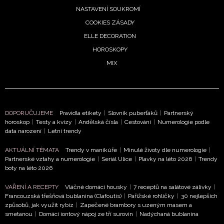
NASTAVENÍ SOUKROMÍ
COOKIES ZÁSADY
ELLE DECORATION
HOROSKOPY
MIX
DOPORUČUJEME
Pravidla etikety
|
Slovník puberťáků
|
Partnerský
horoskop
|
Testy a kvízy
|
Andělská čísla
|
Cestování
|
Numerologie podle
data narození
|
Letní trendy
AKTUÁLNÍ TÉMATA
Trendy v manikúře
|
Minulé životy dle numerologie
|
Partnerské vztahy a numerologie
|
Seriál Ulice
|
Plavky na léto 2026
|
Trendy
boty na léto 2026
NEWSLETTER
VAŘENÍ A RECEPTY
Vláčné domácí housky
|
7 receptů na salátové zálivky
|
Francouzská třešňová bublanina (Clafoutis)
|
Pařížské rohlíčky
|
30 nejlepších
způsobů, jak využít rybíz
|
Zapečené brambory s uzeným masem a
ODESLAT
smetanou
|
Domácí iontový nápoj ze tří surovin
|
Nadýchaná bublanina