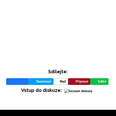
Sdílejte:
Tweetnout
Mail
Připnout
Sdílet
Vstup do diskuze: