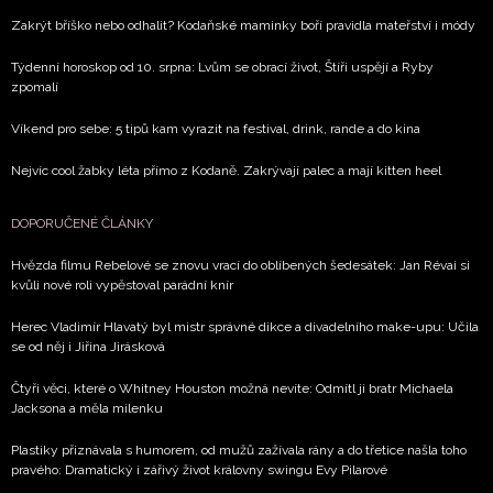
Zakrýt bříško nebo odhalit? Kodaňské maminky boří pravidla mateřství i módy
Týdenní horoskop od 10. srpna: Lvům se obrací život, Štíři uspějí a Ryby
zpomalí
Víkend pro sebe: 5 tipů kam vyrazit na festival, drink, rande a do kina
Nejvíc cool žabky léta přímo z Kodaně. Zakrývají palec a mají kitten heel
DOPORUČENÉ ČLÁNKY
Hvězda filmu Rebelové se znovu vrací do oblíbených šedesátek: Jan Révai si
kvůli nové roli vypěstoval parádní knír
Herec Vladimír Hlavatý byl mistr správné dikce a divadelního make-upu: Učila
se od něj i Jiřina Jirásková
Čtyři věci, které o Whitney Houston možná nevíte: Odmítl ji bratr Michaela
Jacksona a měla milenku
Plastiky přiznávala s humorem, od mužů zažívala rány a do třetice našla toho
pravého: Dramatický i zářivý život královny swingu Evy Pilarové