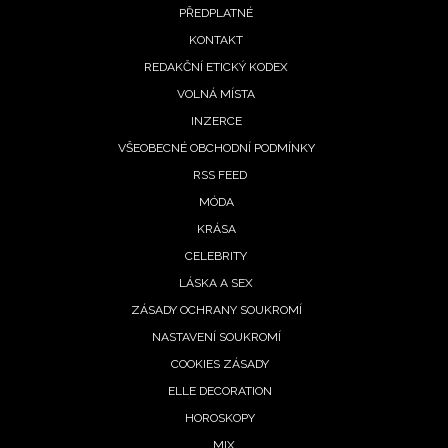
Vašimi údaji pracovat zejména k organizaci a
PŘEDPLATNÉ
menu
vyhodnocení akce a zasílání novinek.
KONTAKT
REDAKČNÍ ETICKÝ KODEX
Chcete navíc dostávat i další zajímavé a exkluzivní
informace od našich partnerů? Pokud souhlasíte se
VOLNÁ MÍSTA
zpracováním údajů k tomuto účelu podle
Zásad ochrany
INZERCE
soukromí BurdaMedia Extra s.r.o.
, zaškrtněte toto pole.
VŠEOBECNÉ OBCHODNÍ PODMÍNKY
RSS FEED
MÓDA
KRÁSA
CELEBRITY
LÁSKA A SEX
ZÁSADY OCHRANY SOUKROMÍ
NASTAVENÍ SOUKROMÍ
COOKIES ZÁSADY
ELLE DECORATION
HOROSKOPY
MIX