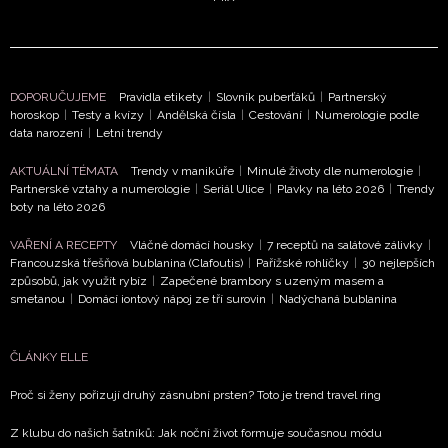
DOPORUČUJEME
Pravidla etikety
|
Slovník puberťáků
|
Partnerský
horoskop
|
Testy a kvízy
|
Andělská čísla
|
Cestování
|
Numerologie podle
data narození
|
Letní trendy
AKTUÁLNÍ TÉMATA
Trendy v manikúře
|
Minulé životy dle numerologie
|
Partnerské vztahy a numerologie
|
Seriál Ulice
|
Plavky na léto 2026
|
Trendy
boty na léto 2026
VAŘENÍ A RECEPTY
Vláčné domácí housky
|
7 receptů na salátové zálivky
|
Francouzská třešňová bublanina (Clafoutis)
|
Pařížské rohlíčky
|
30 nejlepších
způsobů, jak využít rybíz
|
Zapečené brambory s uzeným masem a
smetanou
|
Domácí iontový nápoj ze tří surovin
|
Nadýchaná bublanina
ČLÁNKY ELLE
Proč si ženy pořizují druhý zásnubní prsten? Toto je trend travel ring
Z klubu do našich šatníků: Jak noční život formuje současnou módu