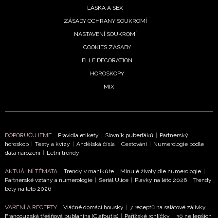
LÁSKA A SEX
ZÁSADY OCHRANY SOUKROMÍ
NASTAVENÍ SOUKROMÍ
COOKIES ZÁSADY
ELLE DECORATION
HOROSKOPY
MIX
DOPORUČUJEME
Pravidla etikety
|
Slovník puberťáků
|
Partnerský
horoskop
|
Testy a kvízy
|
Andělská čísla
|
Cestování
|
Numerologie podle
data narození
|
Letní trendy
AKTUÁLNÍ TÉMATA
Trendy v manikúře
|
Minulé životy dle numerologie
|
Partnerské vztahy a numerologie
|
Seriál Ulice
|
Plavky na léto 2026
|
Trendy
boty na léto 2026
VAŘENÍ A RECEPTY
Vláčné domácí housky
|
7 receptů na salátové zálivky
|
Francouzská třešňová bublanina (Clafoutis)
|
Pařížské rohlíčky
|
30 nejlepších