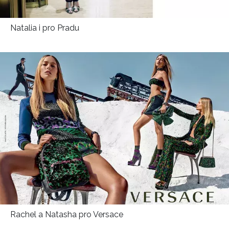
Natalia i pro Pradu
NEWSLETTER
ODESLAT
Přihlášením k newsletteru souhlasíte s
Obchodními
podmínkami společnosti BurdaMedia Extra s.r.o.
a
Rachel a Natasha pro Versace
potvrzujete, že jste se seznámili se
Zásadami