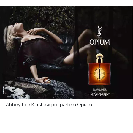
ochrany soukromí
- BurdaMedia Extra s.r.o. bude s
Vašimi údaji pracovat zejména k organizaci a
vyhodnocení akce a zasílání novinek.
Chcete navíc dostávat i další zajímavé a exkluzivní
informace od našich partnerů? Pokud souhlasíte se
zpracováním údajů k tomuto účelu podle
Zásad ochrany
soukromí BurdaMedia Extra s.r.o.
, zaškrtněte toto pole.
Abbey Lee Kershaw pro parfém Opium