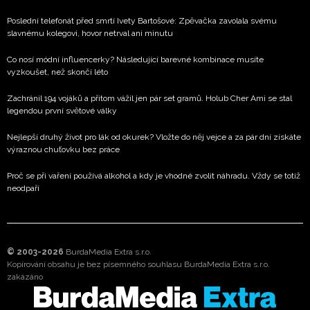
Poslední telefonát před smrtí Ivety Bartošové: Zpěvačka zavolala svému
slavnému kolegovi, hovor netrval ani minutu
Co nosí módní influencerky? Následující barevné kombinace musíte
vyzkoušet, než skončí léto
Zachránil 194 vojáků a přitom vážil jen pár set gramů. Holub Cher Ami se stal
legendou první světové války
Nejlepší druhý život pro lák od okurek? Vložte do něj vejce a za pár dní získáte
výraznou chuťovku bez práce
Proč se při vaření používá alkohol a kdy je vhodné zvolit náhradu. Vždy se totiž
neodpaří
© 2003-2026
BurdaMedia Extra s.r.o.
Kopírování obsahu je bez písemného souhlasu BurdaMedia Extra s.r.o.
zakázáno