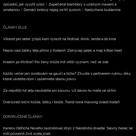
způsobů, jak využít rybíz
|
Zapečené brambory s uzeným masem a
smetanou
|
Domácí iontový nápoj ze tří surovin
|
Nadýchaná bublanina
ČLÁNKY ELLE
Víkend pro sebe: 5 tipů kam vyrazit na festival, drink, rande a do kina
Nejvíc cool žabky léta přímo z Kodaně. Zakrývají palec a mají kitten heel
Kreatin po třicítce? Pro ženy může mít větší význam, než se zdá
Každý večer jen scrollování na gauči a ticho? Zkuste s partnerem rutinu, díky
které uklidíte dům i zažehnete starou jiskru
Za největší hit léta neutratíte ani korunu. Už dávno ho máte ve skříni
Oversized noční košile, šátky i brože. Trend nona maxxing ovládl Kodaň
DOPORUČENÉ ČLÁNKY
Kariéru Oldřicha Nového nasměroval strýc z Národního divadla: Slavný herec se
měl původně živit zcela jinak