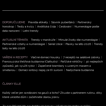
DOPORUČUJEME
Pravidla etikety
|
Slovník puberťáků
|
Partnerský
horoskop
|
Testy a kvízy
|
Andělská čísla
|
Cestování
|
Numerologie podle
data narození
|
Letní trendy
NEWSLETTER
AKTUÁLNÍ TÉMATA
Trendy v manikúře
|
Minulé životy dle numerologie
|
Partnerské vztahy a numerologie
|
Seriál Ulice
|
Plavky na léto 2026
|
Trendy
ODESLAT
boty na léto 2026
VAŘENÍ A RECEPTY
Vláčné domácí housky
|
7 receptů na salátové zálivky
|
Přihlášením k newsletteru souhlasíte s
Obchodními
Francouzská třešňová bublanina (Clafoutis)
|
Pařížské rohlíčky
|
30 nejlepších
podmínkami společnosti BurdaMedia Extra s.r.o.
a
způsobů, jak využít rybíz
|
Zapečené brambory s uzeným masem a
potvrzujete, že jste se seznámili se
Zásadami
smetanou
|
Domácí iontový nápoj ze tří surovin
|
Nadýchaná bublanina
ochrany soukromí
- BurdaMedia Extra s.r.o. bude s
Vašimi údaji pracovat zejména k organizaci a
ČLÁNKY ELLE
vyhodnocení akce a zasílání novinek.
Každý večer jen scrollování na gauči a ticho? Zkuste s partnerem rutinu, díky
Chcete navíc dostávat i další zajímavé a exkluzivní
které uklidíte dům i zažehnete starou jiskru
informace od našich partnerů? Pokud souhlasíte se
zpracováním údajů k tomuto účelu podle
Zásad ochrany
Za největší hit léta neutratíte ani korunu. Už dávno ho máte ve skříni