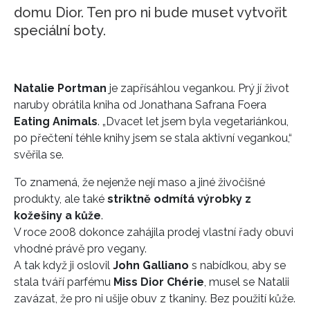
domu Dior. Ten pro ni bude muset vytvořit
speciální boty.
Natalie Portman
je zapřísáhlou vegankou. Prý jí život
naruby obrátila kniha od Jonathana Safrana Foera
Eating Animals
. „Dvacet let jsem byla vegetariánkou,
po přečtení téhle knihy jsem se stala aktivní vegankou,“
svěřila se.
To znamená, že nejenže nejí maso a jiné živočišné
produkty, ale také
striktně odmítá výrobky z
kožešiny a kůže
.
V roce 2008 dokonce zahájila prodej vlastní řady obuvi
vhodné právě pro vegany.
A tak když ji oslovil
John Galliano
s nabídkou, aby se
stala tváří parfému
Miss Dior Chérie
, musel se Natalii
zavázat, že pro ni ušije obuv z tkaniny. Bez použití kůže.