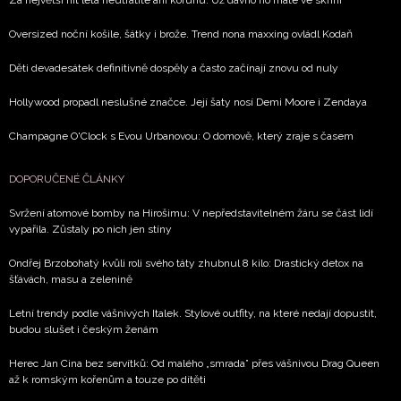
soukromí BurdaMedia Extra s.r.o.
, zaškrtněte toto pole.
Oversized noční košile, šátky i brože. Trend nona maxxing ovládl Kodaň
Děti devadesátek definitivně dospěly a často začínají znovu od nuly
Hollywood propadl neslušné značce. Její šaty nosí Demi Moore i Zendaya
Champagne O'Clock s Evou Urbanovou: O domově, který zraje s časem
DOPORUČENÉ ČLÁNKY
Svržení atomové bomby na Hirošimu: V nepředstavitelném žáru se část lidí
vypařila. Zůstaly po nich jen stíny
Ondřej Brzobohatý kvůli roli svého táty zhubnul 8 kilo: Drastický detox na
šťávách, masu a zelenině
Letní trendy podle vášnivých Italek. Stylové outfity, na které nedají dopustit,
budou slušet i českým ženám
Herec Jan Cina bez servítků: Od malého „smrada” přes vášnivou Drag Queen
až k romským kořenům a touze po dítěti