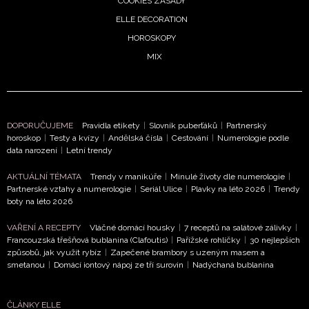
COOKIES ZÁSADY
ELLE DECORATION
HOROSKOPY
MIX
DOPORUČUJEME
Pravidla etikety
|
Slovník puberťáků
|
Partnerský
horoskop
|
Testy a kvízy
|
Andělská čísla
|
Cestování
|
Numerologie podle
data narození
|
Letní trendy
AKTUÁLNÍ TÉMATA
Trendy v manikúře
|
Minulé životy dle numerologie
|
Partnerské vztahy a numerologie
|
Seriál Ulice
|
Plavky na léto 2026
|
Trendy
boty na léto 2026
VAŘENÍ A RECEPTY
Vláčné domácí housky
|
7 receptů na salátové zálivky
|
Francouzská třešňová bublanina (Clafoutis)
|
Pařížské rohlíčky
|
30 nejlepších
způsobů, jak využít rybíz
|
Zapečené brambory s uzeným masem a
smetanou
|
Domácí iontový nápoj ze tří surovin
|
Nadýchaná bublanina
ČLÁNKY ELLE