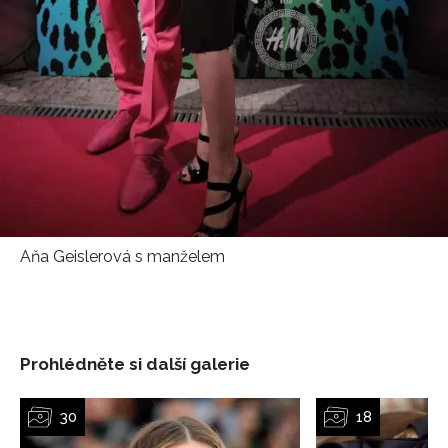
podmínkami společnosti BurdaMedia Extra s.r.o.
a
potvrzujete, že jste se seznámili se
Zásadami
ochrany soukromí
- BurdaMedia Extra s.r.o. bude s
Vašimi údaji pracovat zejména k organizaci a
vyhodnocení akce a zasílání novinek.
Chcete navíc dostávat i další zajímavé a exkluzivní
informace od našich partnerů? Pokud souhlasíte se
zpracováním údajů k tomuto účelu podle
Zásad ochrany
soukromí BurdaMedia Extra s.r.o.
, zaškrtněte toto pole.
Aňa Geislerová s manželem
Prohlédněte si další galerie