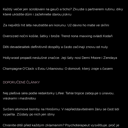
Každý večer jen scrollování na gauči a ticho? Zkuste s partnerem rutinu, díky
které uklidíte dům i zažehnete starou jiskru
Za největší hit léta neutratíte ani korunu. Už dávno ho máte ve skříni
Oversized noční košile, šátky i brože. Trend nona maxxing ovládl Kodaň
Děti devadesátek definitivně dospěly a často začínají znovu od nuly
Hollywood propadl neslušné značce. Její šaty nosí Demi Moore i Zendaya
Champagne O'Clock s Evou Urbanovou: O domově, který zraje s časem
DOPORUČENÉ ČLÁNKY
Nej pleťová séra podle redaktorky Lifee: Tahle trojice zabojuje s únavou,
vráskami i mastnotou
Svržení atomové bomby na Hirošimu: V nepředstavitelném žáru se část lidí
vypařila. Zůstaly po nich jen stíny
Chráníte dítě před každým zklamáním? Psychoterapeut vysvětluje, proč je