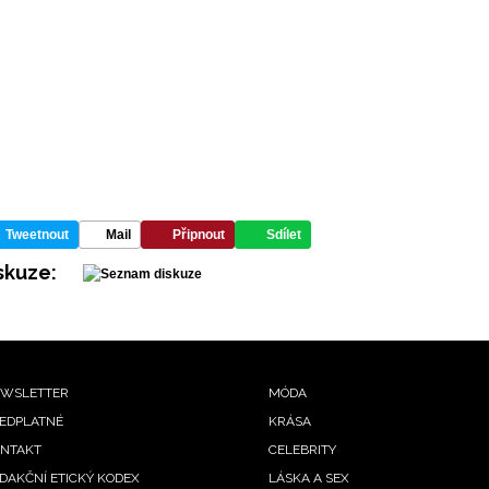
Tweetnout
Mail
Připnout
Sdílet
skuze:
ooter
WSLETTER
MÓDA
EDPLATNÉ
KRÁSA
enu
NTAKT
CELEBRITY
DAKČNÍ ETICKÝ KODEX
LÁSKA A SEX