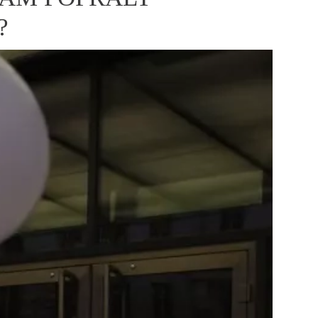
ÁSKA A SEX
ELLEPHORIA
ELLE STOR
?
ingles
y a on
ex
vatba
OME
NEWSLETTER