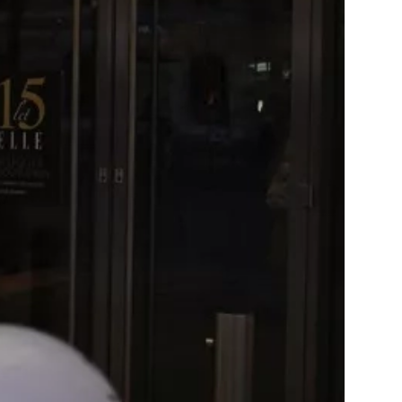
Přihlášením k newsletteru souhlasíte s
Obcho
společnosti BurdaMedia Extra s.r.o.
a potv
Zásadami ochrany soukromí
- BurdaMedia E
pracovat zejména k organizaci a vyhodnocení 
Chcete navíc dostávat i další zajímavé a exkluz
Pokud souhlasíte se zpracováním údajů k tom
soukromí BurdaMedia Extra s.r.o.
, zaškrtnět