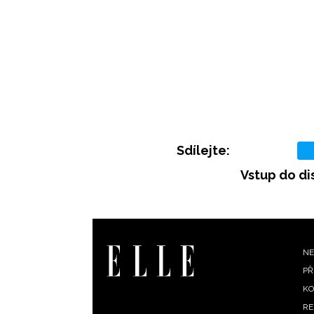
Sdílejte:
Vstup do di
F
NE
PŘ
m
KO
RE