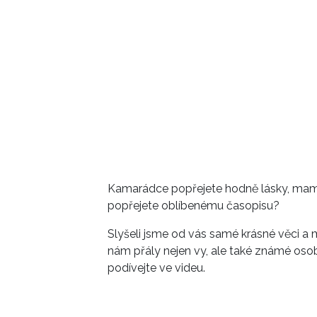
Kamarádce popřejete hodně lásky, mamin
popřejete oblíbenému časopisu?
Slyšeli jsme od vás samé krásné věci a
nám přály nejen vy, ale také známé osobn
podívejte ve videu.