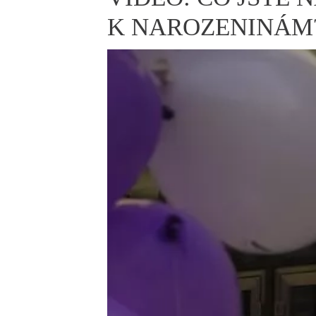
ELLE BEAUTY LOUNGE
L
K NAROZENINÁM
S
V
S
S
ELLE DECORATION
H
INFORMACE
REDAKCE