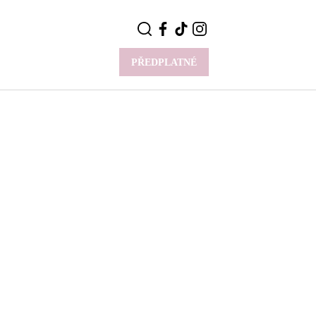
PŘEDPLATNÉ
VÍCE
Y
CELEBRITY
Novinky
Styl slavných
Rozhovory
ie