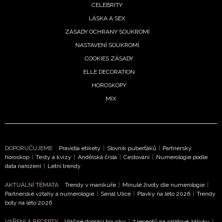
CELEBRITY
LÁSKA A SEX
ZÁSADY OCHRANY SOUKROMÍ
NASTAVENÍ SOUKROMÍ
COOKIES ZÁSADY
ELLE DECORATION
HOROSKOPY
MIX
NEWSLETTER
DOPORUČUJEME
Pravidla etikety
|
Slovník puberťáků
|
Partnerský
horoskop
|
Testy a kvízy
|
Andělská čísla
|
Cestování
|
Numerologie podle
data narození
|
Letní trendy
ODESLAT
AKTUÁLNÍ TÉMATA
Trendy v manikúře
|
Minulé životy dle numerologie
|
Partnerské vztahy a numerologie
|
Seriál Ulice
|
Plavky na léto 2026
|
Trendy
Přihlášením k newsletteru souhlasíte s
Obchodními
boty na léto 2026
podmínkami společnosti BurdaMedia Extra s.r.o.
a
potvrzujete, že jste se seznámili se
Zásadami ochrany
VAŘENÍ A RECEPTY
Vláčné domácí housky
|
7 receptů na salátové zálivky
|