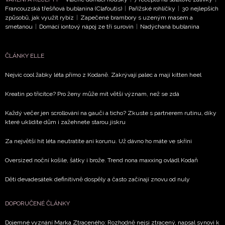
Francouzská třešňová bublanina (Clafoutis)
|
Pařížské rohlíčky
|
30 nejlepších
soukromí
- BurdaMedia Extra s.r.o. bude s Vašimi údaji
způsobů, jak využít rybíz
|
Zapečené brambory s uzeným masem a
pracovat zejména k organizaci a vyhodnocení akce a zasíl
smetanou
|
Domácí iontový nápoj ze tří surovin
|
Nadýchaná bublanina
novinek.
Chcete navíc dostávat i další zajímavé a exkluzivní informace
ČLÁNKY ELLE
našich partnerů? Pokud souhlasíte se zpracováním údajů k t
Nejvíc cool žabky léta přímo z Kodaně. Zakrývají palec a mají kitten heel
účelu podle
Zásad ochrany soukromí BurdaMedia Extra s.
zaškrtněte toto pole.
Kreatin po třicítce? Pro ženy může mít větší význam, než se zdá
Každý večer jen scrollování na gauči a ticho? Zkuste s partnerem rutinu, díky
které uklidíte dům i zažehnete starou jiskru
Za největší hit léta neutratíte ani korunu. Už dávno ho máte ve skříni
Oversized noční košile, šátky i brože. Trend nona maxxing ovládl Kodaň
Děti devadesátek definitivně dospěly a často začínají znovu od nuly
DOPORUČENÉ ČLÁNKY
Dojemné vyznání Marka Ztraceného: Rozhodně nejsi ztracený, napsal synovi k