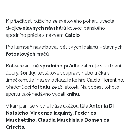
K příležitosti blížícího se světového poháru uvedla
dvojice
slavných návrhářů
kolekci pánského
spodního prádla s názvem
Calcio
.
Pro kampaň naverbovali pět svých krajanů – slavných
fotbalových
hráčů.
Kolekce kromě
spodního prádla
zahrnuje sportovní
úbory,
šortky
, teplákové soupravy nebo trička s
límečkem. Její název odkazuje ke hře
Calcio Fiorentino
,
předchůdci
fotbalu
ze 16. století. Na počest tohoto
sportu také nedávno vydali
knihu
.
V kampani se v plné kráse ukážou těla
Antonia Di
Nataleho, Vincenza Iaquinty, Federica
Marchettiho, Claudia Marchisia
a
Domenica
Criscita
.