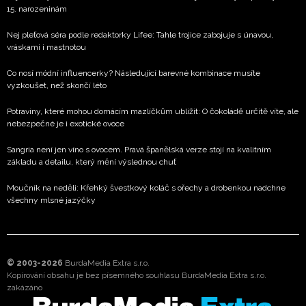
15. narozeninám
Nej pleťová séra podle redaktorky Lifee: Tahle trojice zabojuje s únavou,
vráskami i mastnotou
Co nosí módní influencerky? Následující barevné kombinace musíte
vyzkoušet, než skončí léto
Potraviny, které mohou domácím mazlíčkům ublížit: O čokoládě určitě víte, ale
nebezpečné je i exotické ovoce
Sangria není jen víno s ovocem. Pravá španělská verze stojí na kvalitním
základu a detailu, který mění výslednou chuť
Moučník na neděli: Křehký švestkový koláč s ořechy a drobenkou nadchne
všechny mlsné jazýčky
© 2003-2026
BurdaMedia Extra s.r.o.
Kopírování obsahu je bez písemného souhlasu BurdaMedia Extra s.r.o.
zakázáno