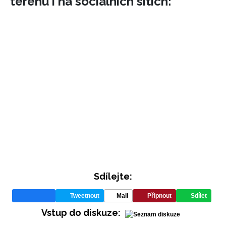
terénu i na sociálních sítích:
INFORMACE
REDAKCE
Sdílejte:
Tweetnout
Mail
Připnout
Sdílet
Vstup do diskuze: