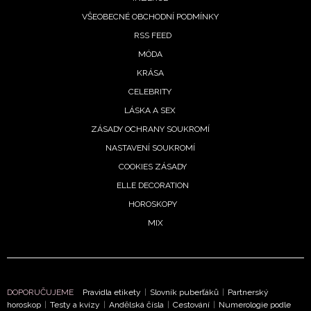
VŠEOBECNÉ OBCHODNÍ PODMÍNKY
RSS FEED
MÓDA
KRÁSA
CELEBRITY
LÁSKA A SEX
ZÁSADY OCHRANY SOUKROMÍ
NASTAVENÍ SOUKROMÍ
COOKIES ZÁSADY
ELLE DECORATION
HOROSKOPY
MIX
NEWSLETTER
DOPORUČUJEME
Pravidla etikety
|
Slovník puberťáků
|
Partnerský
horoskop
|
Testy a kvízy
|
Andělská čísla
|
Cestování
|
Numerologie podle