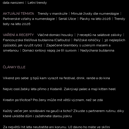
data narození
|
Letní trendy
ODES
AKTUÁLNÍ TÉMATA
Trendy v manikúře
|
Minulé životy dle numerologie
|
Přihlášením k newsletteru souhlasíte s
Obchodními pod
Partnerské vztahy a numerologie
|
Seriál Ulice
|
Plavky na léto 2026
|
Trendy
boty na léto 2026
společnosti BurdaMedia Extra s.r.o.
a potvrzujete, že j
seznámili se
Zásadami ochrany soukromí
- BurdaMedia
VAŘENÍ A RECEPTY
Vláčné domácí housky
|
7 receptů na salátové zálivky
|
s.r.o. bude s Vašimi údaji pracovat zejména k organizaci a
Francouzská třešňová bublanina (Clafoutis)
|
Pařížské rohlíčky
|
30 nejlepších
vyhodnocení akce a zasílání novinek.
způsobů, jak využít rybíz
|
Zapečené brambory s uzeným masem a
smetanou
|
Domácí iontový nápoj ze tří surovin
|
Nadýchaná bublanina
Chcete navíc dostávat i další zajímavé a exkluzivní informace
partnerů? Pokud souhlasíte se zpracováním údajů k tomuto ú
ČLÁNKY ELLE
podle
Zásad ochrany soukromí BurdaMedia Extra s.r.o.
,
toto pole.
Víkend pro sebe: 5 tipů kam vyrazit na festival, drink, rande a do kina
Nejvíc cool žabky léta přímo z Kodaně. Zakrývají palec a mají kitten heel
Kreatin po třicítce? Pro ženy může mít větší význam, než se zdá
Každý večer jen scrollování na gauči a ticho? Zkuste s partnerem rutinu, díky
které uklidíte dům i zažehnete starou jiskru
Za největší hit léta neutratíte ani korunu. Už dávno ho máte ve skříni