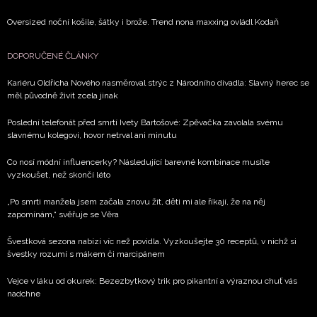
Oversized noční košile, šátky i brože. Trend nona maxxing ovládl Kodaň
DOPORUČENÉ ČLÁNKY
Kariéru Oldřicha Nového nasměroval strýc z Národního divadla: Slavný herec se
měl původně živit zcela jinak
Poslední telefonát před smrtí Ivety Bartošové: Zpěvačka zavolala svému
slavnému kolegovi, hovor netrval ani minutu
Co nosí módní influencerky? Následující barevné kombinace musíte
vyzkoušet, než skončí léto
„Po smrti manžela jsem začala znovu žít, děti mi ale říkají, že na něj
zapomínám,“ svěřuje se Věra
Švestková sezona nabízí víc než povidla. Vyzkoušejte 30 receptů, v nichž si
švestky rozumí s mákem či marcipánem
Vejce v láku od okurek: Bezezbytkový trik pro pikantní a výraznou chuť vás
nadchne