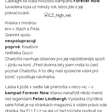
Casiraghi se stala hvězdou kampaně
Forever Now
(uvedena byla už minulý rok, letos jde o její
pokračování).
Kráska s modrou
krví v žilách a Frida
Giannini spolu
nespolupracují
poprvé
. Kreativní
ředitelka Gucci
Charlottě navrhuje oblečení pro její nejoblíbenější sport
– jízdu na koni. „Před dvěma lety jsem měla tu čest
poznat Charlottu. A to díky naší společné vášni pro
koně,“ vysvětluje návrhářka.
Láska k jízdě v sedle tak přerostla v něco víc – v
kampaň Forever Now
, kterou nenafotil nikdo menší
než legendární
Peter Lindbergh
. Výsledná čtyřdílná
série fotek je na stránkách magazínů k vidění právě ode
dneška. Na ELLE.cz se ale už teď můžete podívat na