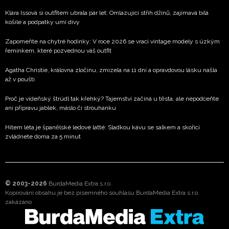
Klára Issová si outfitem ubrala pár let: Omlazující střih džínů, zajímavá bílá
košile a podpatky umí divy
Zapomeňte na chytré hodinky: V roce 2026 se vrací vintage modely s úzkým
řemínkem, které pozvednou váš outfit
Agatha Christie, královna zločinu, zmizela na 11 dní a opravdovou lásku našla
až v poušti
Proč je vídeňský štrúdl tak křehký? Tajemství začíná u těsta, ale nepodceňte
ani přípravu jablek, máslo či strouhanku
Hitem léta je španělské ledové latté: Sladkou kávu se salkem a skořicí
zvládnete doma za 5 minut
© 2003-2026
BurdaMedia Extra s.r.o.
Kopírování obsahu je bez písemného souhlasu BurdaMedia Extra s.r.o.
zakázáno