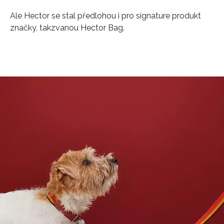
Ale Hector se stal předlohou i pro signature produkt
značky, takzvanou Hector Bag.
NEWSLETTER
ODESLAT
Přihlášením k newsletteru souhlasíte s
Obchodními
podmínkami společnosti BurdaMedia Extra s.r.o.
a
potvrzujete, že jste se seznámili se
Zásadami
ochrany soukromí
- BurdaMedia Extra s.r.o. bude s
Vašimi údaji pracovat zejména k organizaci a
vyhodnocení akce a zasílání novinek.
Chcete navíc dostávat i další zajímavé a exkluzivní