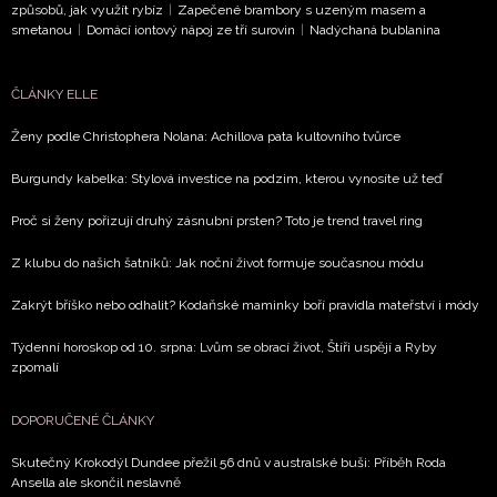
způsobů, jak využít rybíz
|
Zapečené brambory s uzeným masem a
smetanou
|
Domácí iontový nápoj ze tří surovin
|
Nadýchaná bublanina
ČLÁNKY ELLE
Ženy podle Christophera Nolana: Achillova pata kultovního tvůrce
Burgundy kabelka: Stylová investice na podzim, kterou vynosíte už teď
Proč si ženy pořizují druhý zásnubní prsten? Toto je trend travel ring
Z klubu do našich šatníků: Jak noční život formuje současnou módu
Zakrýt bříško nebo odhalit? Kodaňské maminky boří pravidla mateřství i módy
Týdenní horoskop od 10. srpna: Lvům se obrací život, Štíři uspějí a Ryby
zpomalí
DOPORUČENÉ ČLÁNKY
Skutečný Krokodýl Dundee přežil 56 dnů v australské buši: Příběh Roda
Ansella ale skončil neslavně