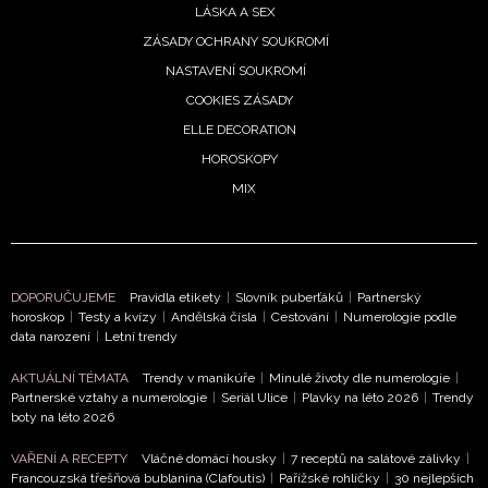
LÁSKA A SEX
ZÁSADY OCHRANY SOUKROMÍ
NASTAVENÍ SOUKROMÍ
COOKIES ZÁSADY
ELLE DECORATION
HOROSKOPY
MIX
DOPORUČUJEME
Pravidla etikety
|
Slovník puberťáků
|
Partnerský
horoskop
|
Testy a kvízy
|
Andělská čísla
|
Cestování
|
Numerologie podle
data narození
|
Letní trendy
AKTUÁLNÍ TÉMATA
Trendy v manikúře
|
Minulé životy dle numerologie
|
Partnerské vztahy a numerologie
|
Seriál Ulice
|
Plavky na léto 2026
|
Trendy
boty na léto 2026
VAŘENÍ A RECEPTY
Vláčné domácí housky
|
7 receptů na salátové zálivky
|
Francouzská třešňová bublanina (Clafoutis)
|
Pařížské rohlíčky
|
30 nejlepších