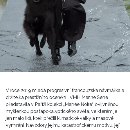
V roce 2019 mladá progresivní francouzská návrhářka a
držitelka prestižního ocenění LVMH Marine Serre
představila v Paříži kolekci „Marrée Noire“, ovlivněnou
myšlenkou postapokalyptického světa, ve kterém je
jen málo lidí, kteří přežili klimatické války a masové
vymírání. Navzdory jejímu katastrofickému motivu, její