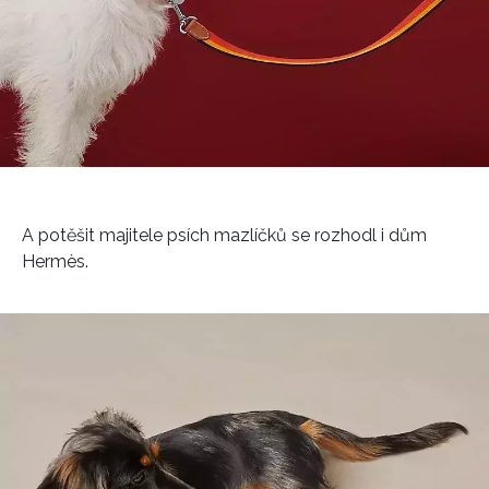
informace od našich partnerů? Pokud souhlasíte se
zpracováním údajů k tomuto účelu podle
Zásad ochrany
soukromí BurdaMedia Extra s.r.o.
, zaškrtněte toto pole.
A potěšit majitele psích mazlíčků se rozhodl i dům
Hermès.