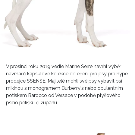
V prosinci roku 2019 vedle Marine Serre navrhl výběr
návrhářů kapsulové kolekce oblečení pro psy pro hype
prodejce SSENSE. Majitelé mohli své psy vybavit psí
mikinou s monogramem Burberry's nebo opulentním
potiskem Barocco od Versace v podobě plyšového
psího pelíšku či županu.