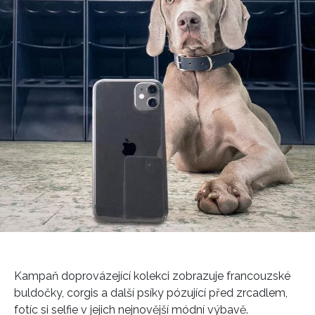
Kampaň doprovázející kolekci zobrazuje francouzské
buldočky, corgis a další psíky pózující před zrcadlem,
fotíc si selfie v jejich nejnovější módní výbavě.