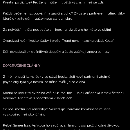
Kreatin po třicítce? Pro ženy může mít větší význam, než se zdá
Každý večer jen scrollování na gauči a ticho? Zkuste s partnerem rutinu, díky
které uklidíte dům i zažehnete starou jiskru
Za největší hit léta neutratíte ani korunu. Už dávno ho máte ve skříni
Oversized noční košile, šátky i brože. Trend nona maxxing ovládl Kodaň
Děti devadesátek definitivně dospěly a často začínají znovu od nuly
DOPORUČENÉ ČLÁNKY
Z mé nejlepší kamarádky se stává troska. Její nový partner ji zřejmě
psychicky týrá a já nevím, co dělat, svěřuje se Alena
Módní policie z televizního večírku: Pohublá Lucie Polišenská v maxi šatech i
Veronika Arichteva s ponožkami v sandálech
Co nosí módní influencerky? Následující barevné kombinace musíte
vyzkoušet, než skončí léto
Rebel Sámer Issa: Vaňková ho zaučila, s Hanychovou prožil hodně divokou