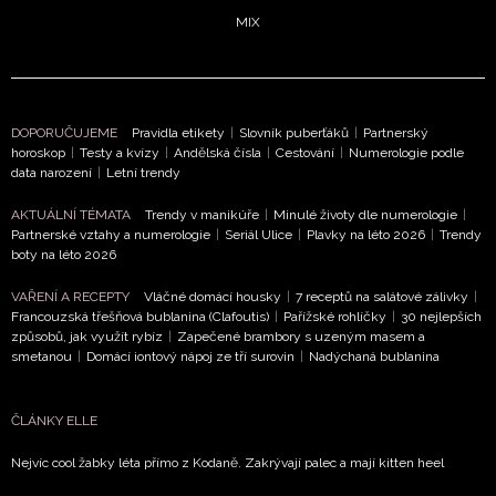
MIX
DOPORUČUJEME
Pravidla etikety
|
Slovník puberťáků
|
Partnerský
horoskop
|
Testy a kvízy
|
Andělská čísla
|
Cestování
|
Numerologie podle
data narození
|
Letní trendy
AKTUÁLNÍ TÉMATA
Trendy v manikúře
|
Minulé životy dle numerologie
|
Partnerské vztahy a numerologie
|
Seriál Ulice
|
Plavky na léto 2026
|
Trendy
boty na léto 2026
VAŘENÍ A RECEPTY
Vláčné domácí housky
|
7 receptů na salátové zálivky
|
Francouzská třešňová bublanina (Clafoutis)
|
Pařížské rohlíčky
|
30 nejlepších
způsobů, jak využít rybíz
|
Zapečené brambory s uzeným masem a
smetanou
|
Domácí iontový nápoj ze tří surovin
|
Nadýchaná bublanina
ČLÁNKY ELLE
Nejvíc cool žabky léta přímo z Kodaně. Zakrývají palec a mají kitten heel