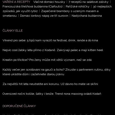
VAŘENÍ A RECEPTY
Vláčné domácí housky
|
7 receptů na salátové zálivky
|
Francouzská třešňová bublanina (Clafoutis)
|
Pařížské rohlíčky
|
30 nejlepších
způsobů, jak využít rybíz
|
Zapečené brambory s uzeným masem a
smetanou
|
Domácí iontový nápoj ze tří surovin
|
Nadýchaná bublanina
ČLÁNKY ELLE
Víkend pro sebe: 5 tipů kam vyrazit na festival, drink, rande a do kina
Nejvíc cool žabky léta přímo z Kodaně. Zakrývají palec a mají kitten heel
Kreatin po třicítce? Pro ženy může mít větší význam, než se zdá
Každý večer jen scrollování na gauči a ticho? Zkuste s partnerem rutinu, díky
které uklidíte dům i zažehnete starou jiskru
Za největší hit léta neutratíte ani korunu. Už dávno ho máte ve skříni
Oversized noční košile, šátky i brože. Trend nona maxxing ovládl Kodaň
DOPORUČENÉ ČLÁNKY