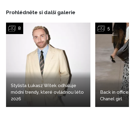
Prohlédněte si další galerie
NEWSLETTER
ODESLAT
Přihlášením k newsletteru souhlasíte s
Obchodními
podmínkami společnosti BurdaMedia Extra s.r.o.
a
potvrzujete, že jste se seznámili se
Zásadami
ochrany soukromí
- BurdaMedia Extra s.r.o. bude s
Vašimi údaji pracovat zejména k organizaci a
Stylista Łukasz Witek odhaluje
vyhodnocení akce a zasílání novinek.
módní trendy, které ovládnou léto
Back in office: 5
2026
Chanel girl
Chcete navíc dostávat i další zajímavé a exkluzivní
informace od našich partnerů? Pokud souhlasíte se
zpracováním údajů k tomuto účelu podle
Zásad ochrany
soukromí BurdaMedia Extra s.r.o.
, zaškrtněte toto pole.