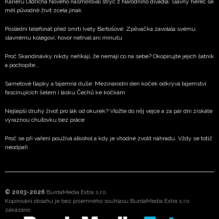
Kariéru Oldřicha Nového nasměroval strýc z Národního divadla: Slavný herec se
měl původně živit zcela jinak
Poslední telefonát před smrtí Ivety Bartošové: Zpěvačka zavolala svému
slavnému kolegovi, hovor netrval ani minutu
Proč Skandinávky nikdy neříkají, že nemají co na sebe? Okopírujte jejich šatník
a pochopíte...
Sametové tlapky a tajemná duše: Mezinárodní den koček odkrývá tajemství
fascinujících šelem i lásku Čechů ke kočkám
Nejlepší druhý život pro lák od okurek? Vložte do něj vejce a za pár dní získáte
výraznou chuťovku bez práce
Proč se při vaření používá alkohol a kdy je vhodné zvolit náhradu. Vždy se totiž
neodpaří
© 2003-2026
BurdaMedia Extra s.r.o.
Kopírování obsahu je bez písemného souhlasu BurdaMedia Extra s.r.o.
zakázáno