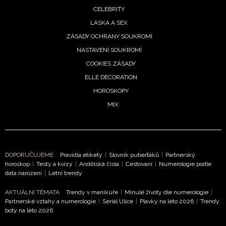
CELEBRITY
LÁSKA A SEX
ZÁSADY OCHRANY SOUKROMÍ
NASTAVENÍ SOUKROMÍ
COOKIES ZÁSADY
ELLE DECORATION
HOROSKOPY
MIX
DOPORUČUJEME
Pravidla etikety
|
Slovník puberťáků
|
Partnerský
horoskop
|
Testy a kvízy
|
Andělská čísla
|
Cestování
|
Numerologie podle
data narození
|
Letní trendy
AKTUÁLNÍ TÉMATA
Trendy v manikúře
|
Minulé životy dle numerologie
|
Partnerské vztahy a numerologie
|
Seriál Ulice
|
Plavky na léto 2026
|
Trendy
boty na léto 2026