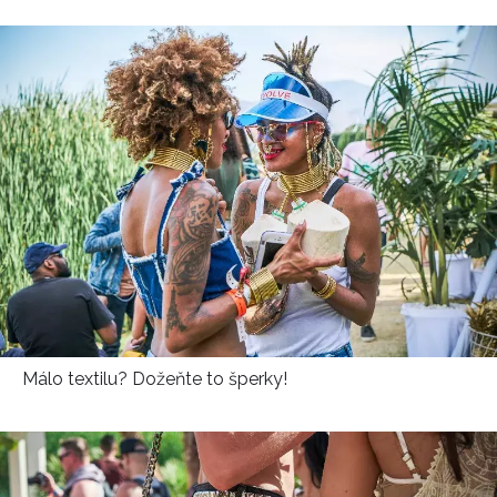
Málo textilu? Dožeňte to šperky!