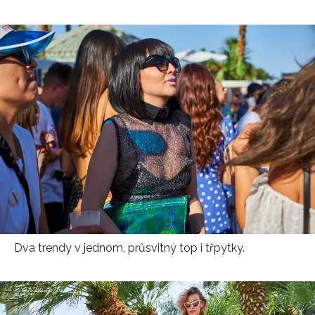
Dva trendy v jednom, průsvitný top i třpytky.