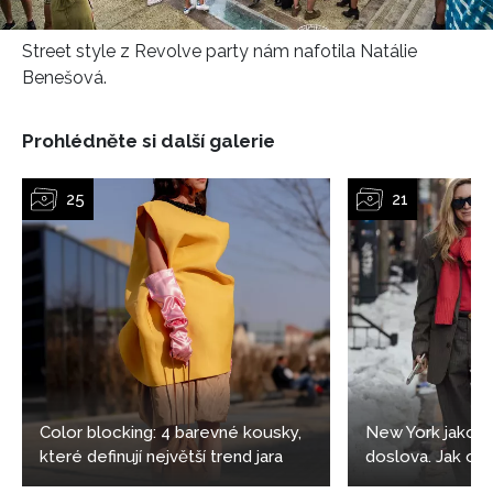
Street style z Revolve party nám nafotila Natálie
Benešová.
Prohlédněte si další galerie
Color blocking: 4 barevné kousky,
New York jako m
které definují největší trend jara
doslova. Jak oživ