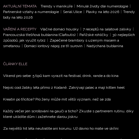
AKTUÁLNÍ TÉMATA
Trendy v manikúře
|
Minulé životy dle numerologie
|
Partnerské vztahy a numerologie
|
Seriál Ulice
|
Plavky na léto 2026
|
Trendy
boty na léto 2026
VAŘENÍ A RECEPTY
Vláčné domácí housky
|
7 receptů na salátové zálivky
|
Francouzská třešňová bublanina (Clafoutis)
|
Pařížské rohlíčky
|
30 nejlepších
způsobů, jak využít rybíz
|
Zapečené brambory s uzeným masem a
smetanou
|
Domácí iontový nápoj ze tří surovin
|
Nadýchaná bublanina
ČLÁNKY ELLE
Víkend pro sebe: 5 tipů kam vyrazit na festival, drink, rande a do kina
Nejvíc cool žabky léta přímo z Kodaně. Zakrývají palec a mají kitten heel
Kreatin po třicítce? Pro ženy může mít větší význam, než se zdá
Každý večer jen scrollování na gauči a ticho? Zkuste s partnerem rutinu, díky
které uklidíte dům i zažehnete starou jiskru
Za největší hit léta neutratíte ani korunu. Už dávno ho máte ve skříni