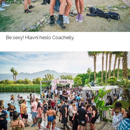
NEWSLETTER
ODESLAT
Be sexy! Hlavní heslo Coachelly.
Přihlášením k newsletteru souhlasíte s
Obchodními
podmínkami společnosti BurdaMedia Extra s.r.o.
a
potvrzujete, že jste se seznámili se
Zásadami
ochrany soukromí
- BurdaMedia Extra s.r.o. bude s
Vašimi údaji pracovat zejména k organizaci a
vyhodnocení akce a zasílání novinek.
Chcete navíc dostávat i další zajímavé a exkluzivní
informace od našich partnerů? Pokud souhlasíte se
zpracováním údajů k tomuto účelu podle
Zásad ochrany
soukromí BurdaMedia Extra s.r.o.
, zaškrtněte toto pole.