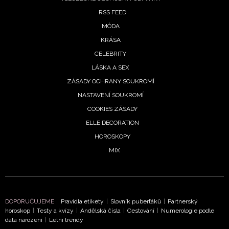
RSS FEED
MÓDA
KRÁSA
CELEBRITY
LÁSKA A SEX
ZÁSADY OCHRANY SOUKROMÍ
NASTAVENÍ SOUKROMÍ
COOKIES ZÁSADY
ELLE DECORATION
HOROSKOPY
MIX
DOPORUČUJEME
Pravidla etikety
|
Slovník puberťáků
|
Partnerský
horoskop
|
Testy a kvízy
|
Andělská čísla
|
Cestování
|
Numerologie podle
data narození
|
Letní trendy