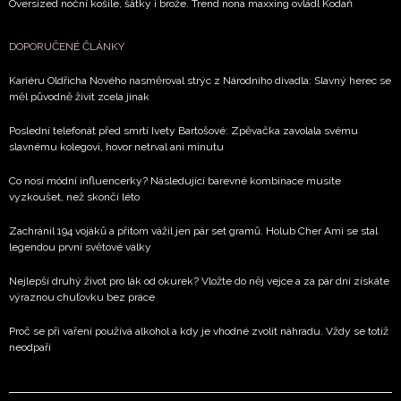
Oversized noční košile, šátky i brože. Trend nona maxxing ovládl Kodaň
DOPORUČENÉ ČLÁNKY
Kariéru Oldřicha Nového nasměroval strýc z Národního divadla: Slavný herec se
měl původně živit zcela jinak
Poslední telefonát před smrtí Ivety Bartošové: Zpěvačka zavolala svému
slavnému kolegovi, hovor netrval ani minutu
Co nosí módní influencerky? Následující barevné kombinace musíte
vyzkoušet, než skončí léto
Zachránil 194 vojáků a přitom vážil jen pár set gramů. Holub Cher Ami se stal
legendou první světové války
Nejlepší druhý život pro lák od okurek? Vložte do něj vejce a za pár dní získáte
výraznou chuťovku bez práce
Proč se při vaření používá alkohol a kdy je vhodné zvolit náhradu. Vždy se totiž
neodpaří