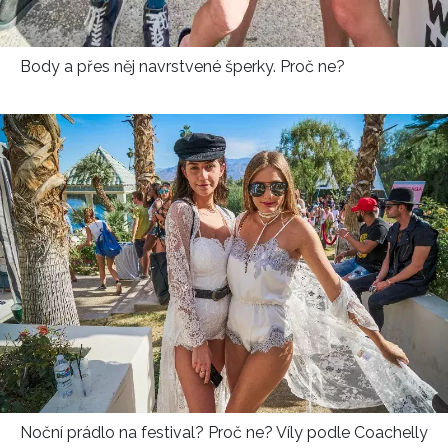
Body a přes něj navrstvené šperky. Proč ne?
Noční prádlo na festival? Proč ne? Víly podle Coachelly