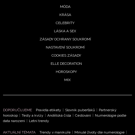
vyhodnocení akce a zasílání novinek.
MÓDA
Chcete navíc dostávat i další zajímavé a exkluzivní
KRÁSA
informace od našich partnerů? Pokud souhlasíte se
CELEBRITY
zpracováním údajů k tomuto účelu podle
Zásad ochrany
LÁSKA A SEX
soukromí BurdaMedia Extra s.r.o.
, zaškrtněte toto pole.
ZÁSADY OCHRANY SOUKROMÍ
NASTAVENÍ SOUKROMÍ
COOKIES ZÁSADY
ELLE DECORATION
HOROSKOPY
MIX
DOPORUČUJEME
Pravidla etikety
|
Slovník puberťáků
|
Partnerský
horoskop
|
Testy a kvízy
|
Andělská čísla
|
Cestování
|
Numerologie podle
data narození
|
Letní trendy
AKTUÁLNÍ TÉMATA
Trendy v manikúře
|
Minulé životy dle numerologie
|