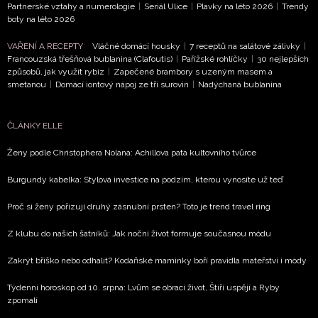
Partnerské vztahy a numerologie
|
Seriál Ulice
|
Plavky na léto 2026
|
Trendy
boty na léto 2026
VAŘENÍ A RECEPTY
Vláčné domácí housky
|
7 receptů na salátové zálivky
|
Francouzská třešňová bublanina (Clafoutis)
|
Pařížské rohlíčky
|
30 nejlepších
způsobů, jak využít rybíz
|
Zapečené brambory s uzeným masem a
smetanou
|
Domácí iontový nápoj ze tří surovin
|
Nadýchaná bublanina
ČLÁNKY ELLE
Ženy podle Christophera Nolana: Achillova pata kultovního tvůrce
Burgundy kabelka: Stylová investice na podzim, kterou vynosíte už teď
Proč si ženy pořizují druhý zásnubní prsten? Toto je trend travel ring
Z klubu do našich šatníků: Jak noční život formuje současnou módu
Zakrýt bříško nebo odhalit? Kodaňské maminky boří pravidla mateřství i módy
Týdenní horoskop od 10. srpna: Lvům se obrací život, Štíři uspějí a Ryby
zpomalí