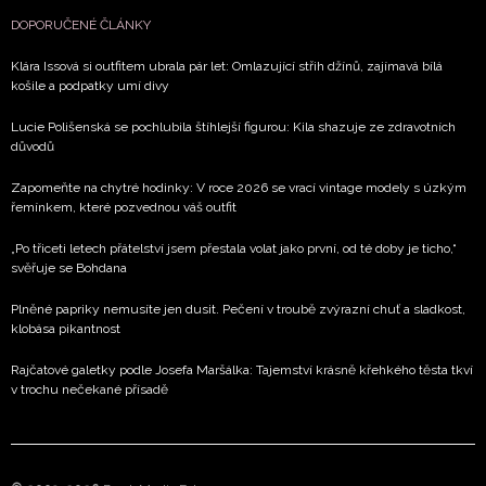
DOPORUČENÉ ČLÁNKY
Klára Issová si outfitem ubrala pár let: Omlazující střih džínů, zajímavá bílá
košile a podpatky umí divy
Lucie Polišenská se pochlubila štíhlejší figurou: Kila shazuje ze zdravotních
důvodů
Zapomeňte na chytré hodinky: V roce 2026 se vrací vintage modely s úzkým
řemínkem, které pozvednou váš outfit
„Po třiceti letech přátelství jsem přestala volat jako první, od té doby je ticho,“
svěřuje se Bohdana
Plněné papriky nemusíte jen dusit. Pečení v troubě zvýrazní chuť a sladkost,
klobása pikantnost
Rajčatové galetky podle Josefa Maršálka: Tajemství krásně křehkého těsta tkví
v trochu nečekané přísadě