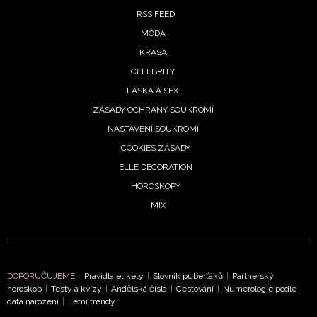
RSS FEED
MÓDA
KRÁSA
CELEBRITY
LÁSKA A SEX
ZÁSADY OCHRANY SOUKROMÍ
NASTAVENÍ SOUKROMÍ
COOKIES ZÁSADY
ELLE DECORATION
HOROSKOPY
MIX
DOPORUČUJEME
Pravidla etikety
|
Slovník puberťáků
|
Partnerský
horoskop
|
Testy a kvízy
|
Andělská čísla
|
Cestování
|
Numerologie podle
data narození
|
Letní trendy