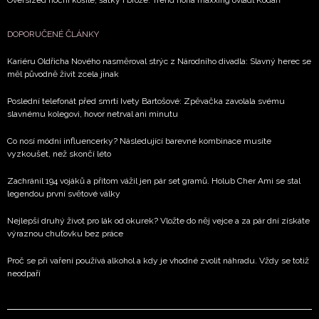
Oversized noční košile, šátky i brože. Trend nona maxxing ovládl Kodaň
DOPORUČENÉ ČLÁNKY
Kariéru Oldřicha Nového nasměroval strýc z Národního divadla: Slavný herec se
měl původně živit zcela jinak
Poslední telefonát před smrtí Ivety Bartošové: Zpěvačka zavolala svému
slavnému kolegovi, hovor netrval ani minutu
Co nosí módní influencerky? Následující barevné kombinace musíte
vyzkoušet, než skončí léto
Zachránil 194 vojáků a přitom vážil jen pár set gramů. Holub Cher Ami se stal
legendou první světové války
Nejlepší druhý život pro lák od okurek? Vložte do něj vejce a za pár dní získáte
výraznou chuťovku bez práce
Proč se při vaření používá alkohol a kdy je vhodné zvolit náhradu. Vždy se totiž
neodpaří