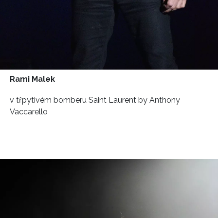
Rami Malek
v třpytivém bomberu Saint Laurent by Anthony
Vaccarello