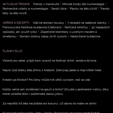
AKTUÁLNÍ TÉMATA
Trendy v manikúře
|
Minulé životy dle numerologie
|
Partnerské vztahy a numerologie
|
Seriál Ulice
|
Plavky na léto 2026
|
Trendy
boty na léto 2026
VAŘENÍ A RECEPTY
Vláčné domácí housky
|
7 receptů na salátové zálivky
|
Francouzská třešňová bublanina (Clafoutis)
|
Pařížské rohlíčky
|
30 nejlepších
způsobů, jak využít rybíz
|
Zapečené brambory s uzeným masem a
smetanou
|
Domácí iontový nápoj ze tří surovin
|
Nadýchaná bublanina
ČLÁNKY ELLE
Víkend pro sebe: 5 tipů kam vyrazit na festival, drink, rande a do kina
Nejvíc cool žabky léta přímo z Kodaně. Zakrývají palec a mají kitten heel
Kreatin po třicítce? Pro ženy může mít větší význam, než se zdá
Každý večer jen scrollování na gauči a ticho? Zkuste s partnerem rutinu, díky
které uklidíte dům i zažehnete starou jiskru
Za největší hit léta neutratíte ani korunu. Už dávno ho máte ve skříni