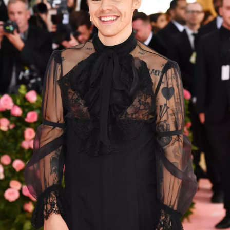
Přihlášením k newsletteru souhlasíte s
Obchodními
podmínkami společnosti BurdaMedia Extra s.r.o.
a
potvrzujete, že jste se seznámili se
Zásadami
ochrany soukromí
- BurdaMedia Extra s.r.o. bude s
Vašimi údaji pracovat zejména k organizaci a
vyhodnocení akce a zasílání novinek.
Chcete navíc dostávat i další zajímavé a exkluzivní
informace od našich partnerů? Pokud souhlasíte se
zpracováním údajů k tomuto účelu podle
Zásad ochrany
soukromí BurdaMedia Extra s.r.o.
, zaškrtněte toto pole.