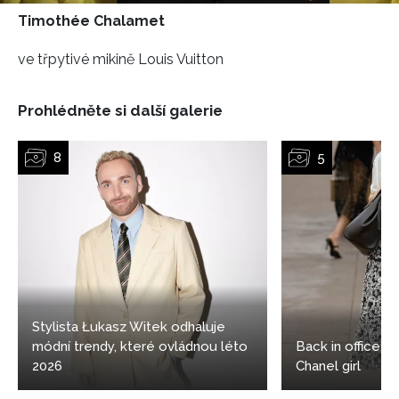
Timothée Chalamet
ve třpytivé mikině Louis Vuitton
Prohlédněte si další galerie
Stylista Łukasz Witek odhaluje
módní trendy, které ovládnou léto
Back in office: 5
2026
Chanel girl