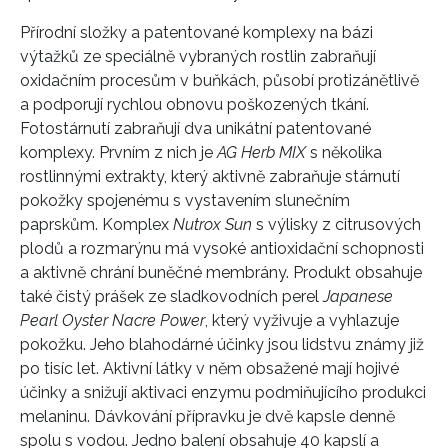
Přírodní složky a patentované komplexy na bázi
výtažků ze speciálně vybraných rostlin zabraňují
oxidačním procesům v buňkách, působí protizánětlivě
a podporují rychlou obnovu poškozených tkání.
Fotostárnutí zabraňují dva unikátní patentované
komplexy. Prvním z nich je
AG Herb MIX
s několika
rostlinnými extrakty, který aktivně zabraňuje stárnutí
pokožky spojenému s vystavením slunečním
paprskům. Komplex
Nutrox Sun
s výlisky z citrusových
plodů a rozmarýnu má vysoké antioxidační schopnosti
a aktivně chrání buněčné membrány. Produkt obsahuje
také čistý prášek ze sladkovodních perel
Japanese
Pearl Oyster Nacre Power
, který vyživuje a vyhlazuje
pokožku. Jeho blahodárné účinky jsou lidstvu známy již
po tisíc let. Aktivní látky v něm obsažené mají hojivé
účinky a snižují aktivaci enzymu podmiňujícího produkci
melaninu. Dávkování přípravku je dvě kapsle denně
spolu s vodou. Jedno balení obsahuje 40 kapslí a