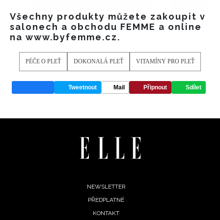
Všechny produkty můžete zakoupit v
salonech a obchodu FEMME a online
na www.byfemme.cz.
PÉČE O PLEŤ
DOKONALÁ PLEŤ
VITAMÍNY PRO PLEŤ
Tweetnout
Mail
Připnout
Sdílet
NEWSLETTER
Footer
NEWSLETTER
ODESLAT
PŘEDPLATNÉ
menu
Přihlášením k newsletteru souhlasíte s
Obchodními
KONTAKT