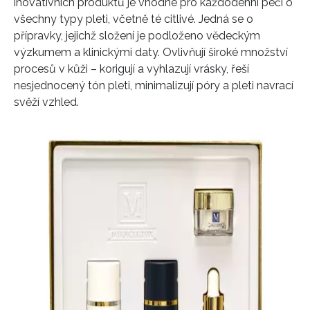
inovativních produktů je vhodné pro každodenní péči o
všechny typy pleti, včetně té citlivé. Jedná se o
přípravky, jejichž složení je podloženo vědeckým
výzkumem a klinickými daty. Ovlivňují široké množství
procesů v kůži – korigují a vyhlazují vrásky, řeší
nesjednocený tón pleti, minimalizují póry a pleti navrací
svěží vzhled.