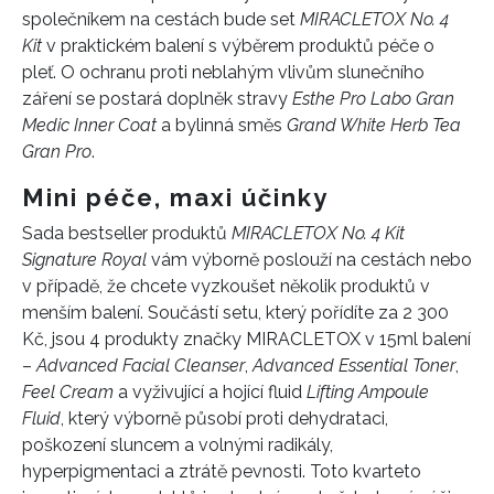
společníkem na cestách bude set
MIRACLETOX No. 4
Kit
v praktickém balení s výběrem produktů péče o
pleť. O ochranu proti neblahým vlivům slunečního
záření se postará doplněk stravy
Esthe Pro Labo Gran
Medic Inner Coat
a bylinná směs
Grand White Herb Tea
Gran Pro
.
Mini péče, maxi účinky
Sada bestseller produktů
MIRACLETOX No. 4 Kit
Signature Royal
vám výborně poslouží na cestách nebo
v případě, že chcete vyzkoušet několik produktů v
menším balení. Součástí setu, který pořídíte za 2 300
Kč, jsou 4 produkty značky MIRACLETOX v 15ml balení
–
Advanced Facial Cleanser
,
Advanced Essential Toner
,
Feel Cream
a vyživující a hojící fluid
Lifting Ampoule
Fluid
, který výborně působí proti dehydrataci,
poškození sluncem a volnými radikály,
hyperpigmentaci a ztrátě pevnosti. Toto kvarteto