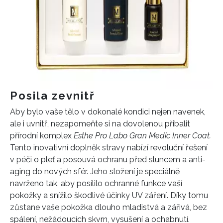
Posila zevnitř
Aby bylo vaše tělo v dokonalé kondici nejen navenek,
ale i uvnitř, nezapomeňte si na dovolenou přibalit
přírodní komplex
Esthe Pro Labo Gran Medic Inner Coat.
Tento inovativní doplněk stravy nabízí revoluční řešení
v péči o pleť a posouvá ochranu před sluncem a anti-
aging do nových sfér. Jeho složení je speciálně
navrženo tak, aby posílilo ochranné funkce vaší
pokožky a snížilo škodlivé účinky UV záření. Díky tomu
zůstane vaše pokožka dlouho mladistvá a zářivá, bez
spálení, nežádoucích skvrn, vysušení a ochabnutí.