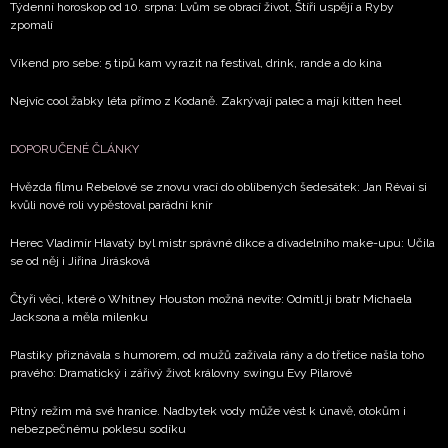
Týdenní horoskop od 10. srpna: Lvům se obrací život, Štíři uspějí a Ryby
zpomalí
Víkend pro sebe: 5 tipů kam vyrazit na festival, drink, rande a do kina
Nejvíc cool žabky léta přímo z Kodaně. Zakrývají palec a mají kitten heel
DOPORUČENÉ ČLÁNKY
Hvězda filmu Rebelové se znovu vrací do oblíbených šedesátek: Jan Révai si
kvůli nové roli vypěstoval parádní knír
Herec Vladimír Hlavatý byl mistr správné dikce a divadelního make-upu: Učila
se od něj i Jiřina Jirásková
Čtyři věci, které o Whitney Houston možná nevíte: Odmítl ji bratr Michaela
Jacksona a měla milenku
Plastiky přiznávala s humorem, od mužů zažívala rány a do třetice našla toho
pravého: Dramatický i zářivý život královny swingu Evy Pilarové
Pitný režim má své hranice. Nadbytek vody může vést k únavě, otokům i
nebezpečnému poklesu sodíku