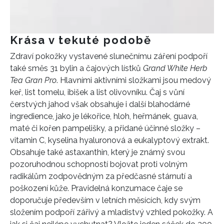
Krása v tekuté podobě
Zdraví pokožky vystavené slunečnímu záření podpoří
také směs 31 bylin a čajových lístků
Grand White Herb
Tea Gran Pro
. Hlavními aktivními složkami jsou medový
INFORMACE
keř, list tomelu, ibišek a list olivovníku. Čaj s vůní
čerstvých jahod však obsahuje i další blahodárné
REDAKCE
ingredience, jako je lékořice, hloh, heřmánek, guava,
maté či kořen pampelišky, a přidané účinné složky –
vitamin C, kyselina hyaluronová a eukalyptový extrakt.
Obsahuje také astaxanthin, který je známý svou
pozoruhodnou schopností bojovat proti volným
radikálům zodpovědným za předčasné stárnutí a
poškození kůže. Pravidelná konzumace čaje se
doporučuje především v letních měsících, kdy svým
složením podpoří zářivý a mladistvý vzhled pokožky. A