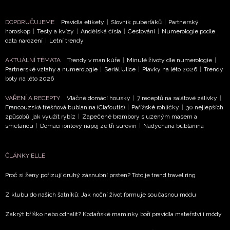
DOPORUČUJEME
Pravidla etikety
|
Slovník puberťáků
|
Partnerský
horoskop
|
Testy a kvízy
|
Andělská čísla
|
Cestování
|
Numerologie podle
data narození
|
Letní trendy
AKTUÁLNÍ TÉMATA
Trendy v manikúře
|
Minulé životy dle numerologie
|
Partnerské vztahy a numerologie
|
Seriál Ulice
|
Plavky na léto 2026
|
Trendy
boty na léto 2026
VAŘENÍ A RECEPTY
Vláčné domácí housky
|
7 receptů na salátové zálivky
|
Francouzská třešňová bublanina (Clafoutis)
|
Pařížské rohlíčky
|
30 nejlepších
způsobů, jak využít rybíz
|
Zapečené brambory s uzeným masem a
smetanou
|
Domácí iontový nápoj ze tří surovin
|
Nadýchaná bublanina
ČLÁNKY ELLE
Proč si ženy pořizují druhý zásnubní prsten? Toto je trend travel ring
Z klubu do našich šatníků: Jak noční život formuje současnou módu
Zakrýt bříško nebo odhalit? Kodaňské maminky boří pravidla mateřství i módy