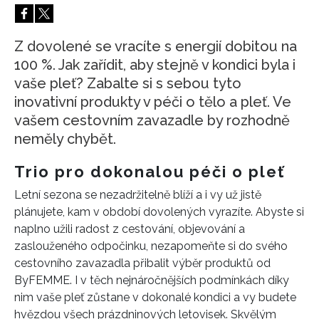
HOME
Z dovolené se vracíte s energií dobitou na
100 %. Jak zařídit, aby stejně v kondici byla i
vaše pleť? Zabalte si s sebou tyto
inovativní produkty v péči o tělo a pleť. Ve
vašem cestovním zavazadle by rozhodně
neměly chybět.
Trio pro dokonalou péči o pleť
Letní sezona se nezadržitelně blíží a i vy už jistě
plánujete, kam v období dovolených vyrazíte. Abyste si
naplno užili radost z cestování, objevování a
zaslouženého odpočinku, nezapomeňte si do svého
cestovního zavazadla přibalit výběr produktů od
ByFEMME. I v těch nejnáročnějších podmínkách díky
nim vaše pleť zůstane v dokonalé kondici a vy budete
hvězdou všech prázdninových letovisek. Skvělým