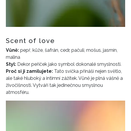
Scent of love
Vůně:
pepř, kůže, šafrán, cedr, pačuli, mošus, jasmín,
malina
Styl:
Dekor peříček jako symbol dokonalé smyslnosti.
Proč si ji zamilujete:
Tato svíčka přináší nejen světlo,
INFORMACE
ale také hluboký a intimní zážitek. Vůně je plná vášně a
REDAKCE
živočišnosti. Vytváří tak jedinečnou smyslnou
atmosféru.