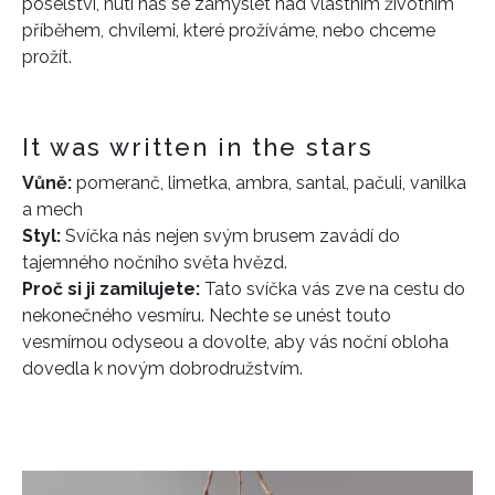
poselství, nutí nás se zamyslet nad vlastním životním
příběhem, chvílemi, které prožíváme, nebo chceme
prožít.
It was written in the stars
Vůně:
pomeranč, limetka, ambra, santal, pačuli, vanilka
a mech
Styl:
Svíčka nás nejen svým brusem zavádí do
tajemného nočního světa hvězd.
Proč si ji zamilujete:
Tato svíčka vás zve na cestu do
nekonečného vesmíru. Nechte se unést touto
vesmírnou odyseou a dovolte, aby vás noční obloha
dovedla k novým dobrodružstvím.