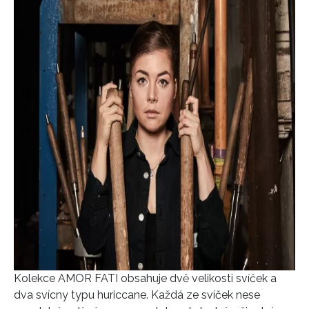
Kolekce AMOR FATI obsahuje dvě velikosti svíček a
dva svícny typu huriccane. Každá ze svíček nese