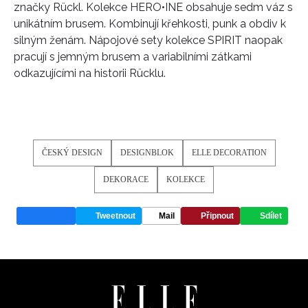
značky Rückl. Kolekce HERO•INE obsahuje sedm váz s
unikátním brusem. Kombinují křehkosti, punk a obdiv k
ODESLAT
silným ženám. Nápojové sety kolekce SPIRIT naopak
pracují s jemným brusem a variabilními zátkami
Přihlášením k newsletteru souhlasíte s
Obchodními
odkazujícími na historii Rücklu.
podmínkami společnosti BurdaMedia Extra s.r.o.
a
potvrzujete, že jste se seznámili se
Zásadami
ochrany soukromí
- BurdaMedia Extra s.r.o. bude s
Vašimi údaji pracovat zejména k organizaci a
vyhodnocení akce a zasílání novinek.
ČESKÝ DESIGN
DESIGNBLOK
ELLE DECORATION
Chcete navíc dostávat i další zajímavé a exkluzivní
DEKORACE
KOLEKCE
informace od našich partnerů? Pokud souhlasíte se
zpracováním údajů k tomuto účelu podle
Zásad ochrany
soukromí BurdaMedia Extra s.r.o.
, zaškrtněte toto pole.
Tweetnout
Mail
Připnout
Sdílet