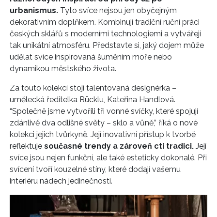
urbanismus.
Tyto svíce nejsou jen obyčejným
dekorativním doplňkem. Kombinují tradiční ruční práci
českých sklářů s moderními technologiemi a vytvářejí
tak unikátní atmosféru. Představte si, jaký dojem může
udělat svíce inspirovaná šuměním moře nebo
dynamikou městského života.
Za touto kolekcí stojí talentovaná designérka –
umělecká ředitelka Rücklu, Kateřina Handlová.
“Společně jsme vytvořili tři vonné svíčky, které spojují
zdánlivě dva odlišné světy – sklo a vůně,” říká o nové
kolekci jejich tvůrkyně. Její inovativní přístup k tvorbě
reflektuje
současné trendy a zároveň ctí tradici.
Její
svíce jsou nejen funkční, ale také esteticky dokonalé. Při
svícení tvoří kouzelné stíny, které dodají vašemu
interiéru nádech jedinečnosti.