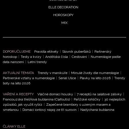
ELLE DECORATION
HOROSKOPY
MIX
DOPORUČUJEME
Pravidla etikety
|
Slovník puberťáků
|
Partnerský
horoskop
|
Testy a kvízy
|
Andělská čísla
|
Cestování
|
Numerologie podle
data narození
|
Letní trendy
AKTUÁLNÍ TÉMATA
Trendy v manikúře
|
Minulé životy dle numerologie
|
Partnerské vztahy a numerologie
|
Seriál Ulice
|
Plavky na léto 2026
|
Trendy
boty na léto 2026
VAŘENÍ A RECEPTY
Vláčné domácí housky
|
7 receptů na salátové zálivky
|
Francouzská třešňová bublanina (Clafoutis)
|
Pařížské rohlíčky
|
30 nejlepších
způsobů, jak využít rybíz
|
Zapečené brambory s uzeným masem a
smetanou
|
Domácí iontový nápoj ze tří surovin
|
Nadýchaná bublanina
ČLÁNKY ELLE