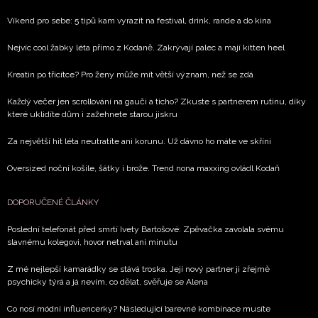
Víkend pro sebe: 5 tipů kam vyrazit na festival, drink, rande a do kina
Nejvíc cool žabky léta přímo z Kodaně. Zakrývají palec a mají kitten heel
Kreatin po třicítce? Pro ženy může mít větší význam, než se zdá
Každý večer jen scrollování na gauči a ticho? Zkuste s partnerem rutinu, díky
které uklidíte dům i zažehnete starou jiskru
Za největší hit léta neutratíte ani korunu. Už dávno ho máte ve skříni
Oversized noční košile, šátky i brože. Trend nona maxxing ovládl Kodaň
DOPORUČENÉ ČLÁNKY
Poslední telefonát před smrtí Ivety Bartošové: Zpěvačka zavolala svému
slavnému kolegovi, hovor netrval ani minutu
Z mé nejlepší kamarádky se stává troska. Její nový partner ji zřejmě
psychicky týrá a já nevím, co dělat, svěřuje se Alena
Co nosí módní influencerky? Následující barevné kombinace musíte