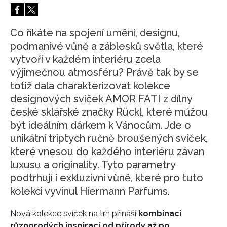
HOME
Co říkáte na spojení umění, designu,
podmanivé vůně a záblesků světla, které
vytvoří v každém interiéru zcela
výjimečnou atmosféru? Právě tak by se
totiž dala charakterizovat kolekce
designových svíček AMOR FATI z dílny
české sklářské značky Rückl, které můžou
být ideálním dárkem k Vánocům. Jde o
unikátní triptych ručně broušených svíček,
které vnesou do každého interiéru závan
luxusu a originality. Tyto parametry
podtrhují i exkluzivní vůně, které pro tuto
kolekci vyvinul Hiermann Parfums.
Nová kolekce svíček na trh přináší
kombinaci
různorodých inspirací od přírody až po