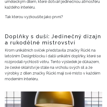
uměleckým dílem, které dotváří jedinečnou atmosféru
každého interiéru.
Tak kterou vyzkoušíte jako první?
Doplňky s duší: Jedinečný dizajn
a rukodělné mistrovství
Krom unikátních svíček představila značky Rückl na
letošním Designblocku i další unikátní doplňky, které se
rozprodali rychlostí větru. Tento výsledek je důkazem,
že české sklářství je stále na vrcholu svých sil a že
výrobky z dílen značky Rückl mají své místo v každém
moderním interiéru.