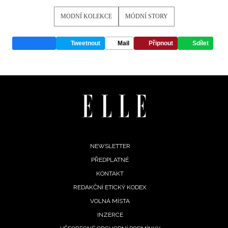
MODNÍ KOLEKCE
MÓDNÍ STORY
Tweetnout
Mail
Připnout
Sdílet
Footer
NEWSLETTER
PŘEDPLATNÉ
menu
KONTAKT
REDAKČNÍ ETICKÝ KODEX
VOLNÁ MÍSTA
INZERCE