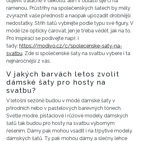
objevit tradičně v dekoltu, ale i v oblasti šíje či na
ramenou. Průstřihy na společenských šatech by měly
zvýraznit vaše přednosti a naopak upozadit drobnější
nedostatky. Střih šatů vybírejte podle typu své figury. V
módě lze opticky čarovat, jen je třeba vědět, jak na to.
Pro inspiraci se podívejte např. i
tady:
https://modivo.cz/c/spolecenske-saty-na-
svatbu
. Zde si společenské šaty na svatbu vybere i ta
nejnáročnější z vás.
V jakých barvách letos zvolit
dámské šaty pro hosty na
svatbu?
V letošní sezóně budou v módě dámské šaty v
přírodních nebo v pastelových barevných tónech.
Světle modré, pistáciové i růžové modely dámských
šatů tak budou pro hosty na svatbu výborným
řešením. Dámy pak mohou vsadit i na třpytivé modely
dámských šatů. Ty pak mohou dámy a slečny lehce