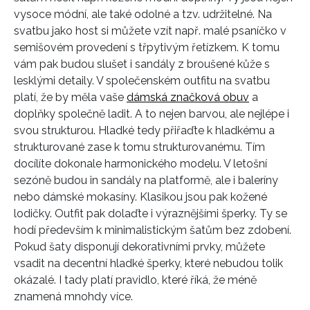
vysoce módní, ale také odolné a tzv. udržitelné. Na
svatbu jako host si můžete vzít např. malé psaníčko v
semišovém provedení s třpytivým řetízkem. K tomu
vám pak budou slušet i sandály z broušené kůže s
lesklými detaily. V společenském outfitu na svatbu
INFORMACE
platí, že by měla vaše
dámská značková obuv
a
doplňky společně ladit. A to nejen barvou, ale nejlépe i
REDAKCE
svou strukturou. Hladké tedy přiřaďte k hladkému a
strukturované zase k tomu strukturovanému. Tím
docílíte dokonale harmonického modelu. V letošní
sezóně budou in sandály na platformě, ale i baleríny
nebo dámské mokasíny. Klasikou jsou pak kožené
lodičky. Outfit pak dolaďte i výraznějšími šperky. Ty se
hodí především k minimalistickým šatům bez zdobení.
Pokud šaty disponují dekorativními prvky, můžete
vsadit na decentní hladké šperky, které nebudou tolik
okázalé. I tady platí pravidlo, které říká, že méně
znamená mnohdy více.