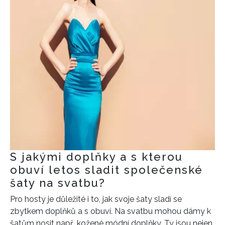
S jakými doplňky a s kterou
obuví letos sladit společenské
šaty na svatbu?
Pro hosty je důležité i to, jak svoje šaty sladí se
zbytkem doplňků a s obuví. Na svatbu mohou dámy k
šatům nosit např. kožené módní doplňky. Ty jsou nejen