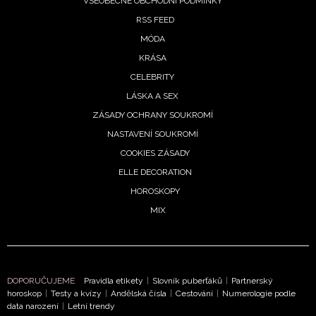
VŠEOBECNÉ OBCHODNÍ PODMÍNKY
RSS FEED
MÓDA
KRÁSA
CELEBRITY
LÁSKA A SEX
ZÁSADY OCHRANY SOUKROMÍ
NASTAVENÍ SOUKROMÍ
COOKIES ZÁSADY
ELLE DECORATION
HOROSKOPY
NEWSLETTER
MIX
ODESLAT
Přihlášením k newsletteru souhlasíte s
Obchodními
podmínkami společnosti BurdaMedia Extra s.r.o.
a
DOPORUČUJEME
Pravidla etikety
|
Slovník puberťáků
|
Partnerský
horoskop
|
Testy a kvízy
|
Andělská čísla
|
Cestování
|
Numerologie podle
potvrzujete, že jste se seznámili se
Zásadami
data narození
|
Letní trendy