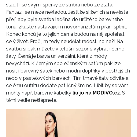
sladit i se svými šperky ze stříbra nebo ze zlata.
Fantazii se meze nekladou. Jestliže si ženich a nevěsta
přejí, aby byla svatba laděna do určitého barevného
tónu, zkuste nastávajícím novomanželům přání splnit.
Konec konců je to jejich den a budou na něj spoléhat
celý život. Proč jim tedy neudělat radost, no ne?! Na
svatbu si pak můžete v letošní sezóně vybrat i černé
šaty. Černá je barva univerzální, která z módy
nevychází. K černým společenským šatům pak lze
nosit i barevný šátek nebo módní doplňky v pestřejších
nebo v pastelových barvách. Tím tmavé šaty oživíte a
celému outfitu dodáte patřičný šmrnc. Líbit by se vám
mohly např. barevné kabelky
liu jo na MODIVO.cz
. S
těmi vedle nešlápnete.