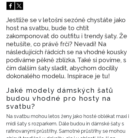
HOME
Jestliže se v letošní sezóně chystáte jako
host na svatbu, bude to chtít
zakomponovat do outfitu i trendy šaty. Že
netušíte, co právě frčí? Nevadí! Na
následujících řádcích se na vhodné kousky
podíváme pěkně zblízka. Také si povíme, s
čím dalším šaty sladit, abychom docílily
dokonalého modelu. Inspirace je tu!
Jaké modely dámských šatů
budou vhodné pro hosty na
svatbu?
Na svatbu mohou letos ženy jako hosté oblékat maxi i
midi šaty s rozparkem. Dále budou in dámské šaty s
rafinovanými průstřihy. Samotné průstřihy se mohou