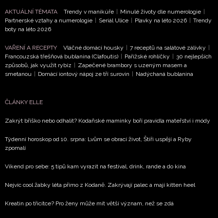
ochrany soukromí
- BurdaMedia Extra s.r.o. bude s
Vašimi údaji pracovat zejména k organizaci a
AKTUÁLNÍ TÉMATA
Trendy v manikúře
|
Minulé životy dle numerologie
|
Partnerské vztahy a numerologie
|
Seriál Ulice
|
Plavky na léto 2026
|
Trendy
vyhodnocení akce a zasílání novinek.
boty na léto 2026
Chcete navíc dostávat i další zajímavé a exkluzivní
VAŘENÍ A RECEPTY
Vláčné domácí housky
|
7 receptů na salátové zálivky
|
informace od našich partnerů? Pokud souhlasíte se
Francouzská třešňová bublanina (Clafoutis)
|
Pařížské rohlíčky
|
30 nejlepších
zpracováním údajů k tomuto účelu podle
Zásad ochrany
způsobů, jak využít rybíz
|
Zapečené brambory s uzeným masem a
soukromí BurdaMedia Extra s.r.o.
, zaškrtněte toto pole.
smetanou
|
Domácí iontový nápoj ze tří surovin
|
Nadýchaná bublanina
ČLÁNKY ELLE
Zakrýt bříško nebo odhalit? Kodaňské maminky boří pravidla mateřství i módy
Týdenní horoskop od 10. srpna: Lvům se obrací život, Štíři uspějí a Ryby
zpomalí
Víkend pro sebe: 5 tipů kam vyrazit na festival, drink, rande a do kina
Nejvíc cool žabky léta přímo z Kodaně. Zakrývají palec a mají kitten heel
Kreatin po třicítce? Pro ženy může mít větší význam, než se zdá