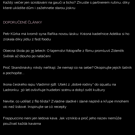
Každý večer jen scrollování na gauči a ticho? Zkuste s partnerem rutinu, díky
které uklidíte dům i zažehnete starou jiskru
DOPORUČENÉ ČLÁNKY
Petr Kůrka má kromě syna Rafíka novou lásku: Krásná kadeřnice Adélka si ho
získala díky jídlu z fast foodu
Obecná škola po 35 letech: O tajemství fotografie z filmu promluvil Zdeněk
Svěrák až dlouho po natáčení
Proč Skandinávky nikdy neříkají, že nemají co na sebe? Okopírujte jejich šatník
a pochopíte...
Ikona českého rapu Vladimír 518: Utekl z „dobré rodiny“ do squatu na
Ladronku. 30 let ovlivňuje hudební scénu a dobyl svět kultury
Nevíte, co udělat z filo těsta? Zvládne sladké i slané náplně a křupe mnohem
víc než listové. Inspirujte se 10 recepty
Frappuccino není jen ledová káva. Jak vzniklo a proč jeho název nemůže
používat každá kavárna