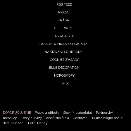
RSS FEED
MÓDA
KRÁSA
CELEBRITY
LÁSKA A SEX
ZÁSADY OCHRANY SOUKROMÍ
NASTAVENÍ SOUKROMÍ
COOKIES ZÁSADY
ELLE DECORATION
NEWSLETTER
HOROSKOPY
MIX
ODESLAT
Přihlášením k newsletteru souhlasíte s
Obchodními
podmínkami společnosti BurdaMedia Extra s.r.o.
a
DOPORUČUJEME
Pravidla etikety
|
Slovník puberťáků
|
Partnerský
potvrzujete, že jste se seznámili se
Zásadami
horoskop
|
Testy a kvízy
|
Andělská čísla
|
Cestování
|
Numerologie podle
data narození
|
Letní trendy
ochrany soukromí
- BurdaMedia Extra s.r.o. bude s