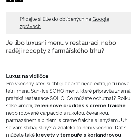
HOME
Přidejte si Elle do oblíbených na
Google
zprávách
Je libo luxusní menu v restauraci, nebo
raději recepty z farmářského trhu?
Luxus na vidličce
Pro všechny, kteří si chtějí dopřát něco extra, je tu nové
letní menu Sun-Ice SOHO menu, které připravila známá
pražská restaurace SOHO. Co můžete ochutnat? Rolku
sake kimchi,
zeleninové crudités s crème fraîche
nebo rolované carpaccio s rukolou, čekankou,
parmazánem a piniemi s crème fraîche a lanýžem… Už
se vám sbíhají sliny? A zdaleka to není všechno! Dát si
můžete také
krevety v tempuře s koriandrovou