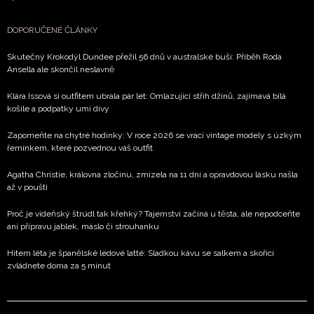
DOPORUČENÉ ČLÁNKY
Skutečný Krokodýl Dundee přežil 56 dnů v australské buši: Příběh Roda
Ansella ale skončil neslavně
Klára Issová si outfitem ubrala pár let: Omlazující střih džínů, zajímavá bílá
košile a podpatky umí divy
Zapomeňte na chytré hodinky: V roce 2026 se vrací vintage modely s úzkým
řemínkem, které pozvednou váš outfit
Agatha Christie, královna zločinu, zmizela na 11 dní a opravdovou lásku našla
až v poušti
Proč je vídeňský štrúdl tak křehký? Tajemství začíná u těsta, ale nepodceňte
ani přípravu jablek, máslo či strouhanku
Hitem léta je španělské ledové latté: Sladkou kávu se salkem a skořicí
zvládnete doma za 5 minut