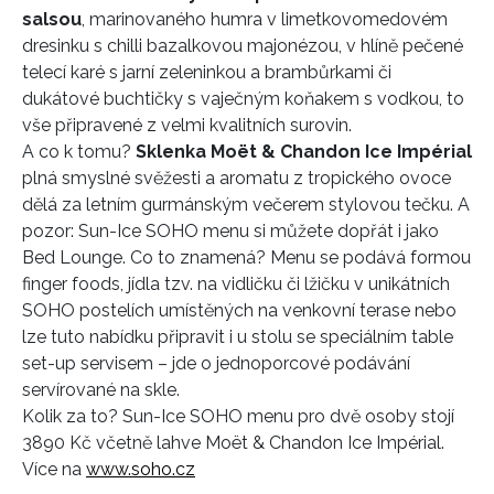
salsou
, marinovaného humra v limetkovomedovém
dresinku s chilli bazalkovou majonézou, v hlíně pečené
telecí karé s jarní zeleninkou a brambůrkami či
dukátové buchtičky s vaječným koňakem s vodkou, to
vše připravené z velmi kvalitních surovin.
A co k tomu?
Sklenka Moët & Chandon Ice Impérial
plná smyslné svěžesti a aromatu z tropického ovoce
dělá za letním gurmánským večerem stylovou tečku. A
pozor: Sun-Ice SOHO menu si můžete dopřát i jako
Bed Lounge. Co to znamená? Menu se podává formou
finger foods, jídla tzv. na vidličku či lžičku v unikátních
SOHO postelích umístěných na venkovní terase nebo
lze tuto nabídku připravit i u stolu se speciálním table
set-up servisem – jde o jednoporcové podávání
servírované na skle.
Kolik za to? Sun-Ice SOHO menu pro dvě osoby stojí
3890 Kč včetně lahve Moët & Chandon Ice Impérial.
Více na
www.soho.cz