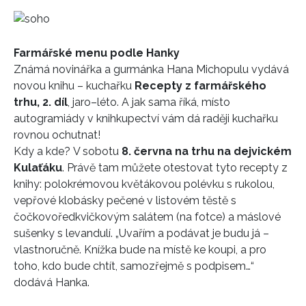
Farmářské menu podle Hanky
Známá novinářka a gurmánka Hana Michopulu vydává
novou knihu – kuchařku
Recepty z farmářského
trhu, 2. díl
, jaro–léto. A jak sama říká, místo
autogramiády v knihkupectví vám dá raději kuchařku
rovnou ochutnat!
Kdy a kde? V sobotu
8. června na trhu na dejvickém
Kulaťáku
. Právě tam můžete otestovat tyto recepty z
knihy: polokrémovou květákovou polévku s rukolou,
vepřové klobásky pečené v listovém těstě s
čočkovoředkvičkovým salátem (na fotce) a máslové
sušenky s levandulí. „Uvařím a podávat je budu já –
vlastnoručně. Knížka bude na místě ke koupi, a pro
toho, kdo bude chtít, samozřejmě s podpisem…“
dodává Hanka.