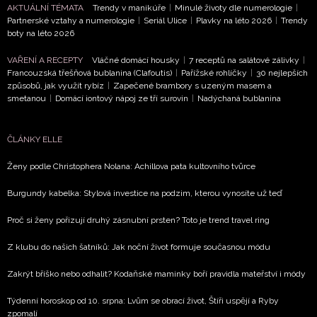
Vašimi údaji pracovat zejména k organizaci a
AKTUÁLNÍ TÉMATA
Trendy v manikúře
|
Minulé životy dle numerologie
|
vyhodnocení akce a zasílání novinek.
Partnerské vztahy a numerologie
|
Seriál Ulice
|
Plavky na léto 2026
|
Trendy
boty na léto 2026
Chcete navíc dostávat i další zajímavé a exkluzivní
informace od našich partnerů? Pokud souhlasíte se
VAŘENÍ A RECEPTY
Vláčné domácí housky
|
7 receptů na salátové zálivky
|
Francouzská třešňová bublanina (Clafoutis)
|
Pařížské rohlíčky
|
30 nejlepších
zpracováním údajů k tomuto účelu podle
Zásad ochrany
způsobů, jak využít rybíz
|
Zapečené brambory s uzeným masem a
soukromí BurdaMedia Extra s.r.o.
, zaškrtněte toto pole.
smetanou
|
Domácí iontový nápoj ze tří surovin
|
Nadýchaná bublanina
ČLÁNKY ELLE
Ženy podle Christophera Nolana: Achillova pata kultovního tvůrce
Burgundy kabelka: Stylová investice na podzim, kterou vynosíte už teď
Proč si ženy pořizují druhý zásnubní prsten? Toto je trend travel ring
Z klubu do našich šatníků: Jak noční život formuje současnou módu
Zakrýt bříško nebo odhalit? Kodaňské maminky boří pravidla mateřství i módy
Týdenní horoskop od 10. srpna: Lvům se obrací život, Štíři uspějí a Ryby
zpomalí