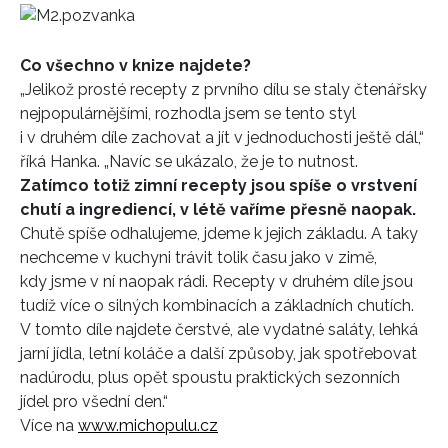
Co všechno v knize najdete?
„Jelikož prosté recepty z prvního dílu se staly čtenářsky
nejpopulárnějšími, rozhodla jsem se tento styl
i v druhém díle zachovat a jít v jednoduchosti ještě dál,“
říká Hanka. „Navíc se ukázalo, že je to nutnost.
Zatímco totiž zimní recepty jsou spíše o vrstvení
chutí a ingrediencí, v létě vaříme přesně naopak.
Chutě spíše odhalujeme, jdeme k jejich základu. A taky
nechceme v kuchyni trávit tolik času jako v zimě,
kdy jsme v ní naopak rádi. Recepty v druhém díle jsou
tudíž více o silných kombinacích a základních chutích.
V tomto díle najdete čerstvé, ale vydatné saláty, lehká
jarní jídla, letní koláče a další způsoby, jak spotřebovat
nadúrodu, plus opět spoustu praktických sezonních
jídel pro všední den.“
Více na
www.michopulu.cz