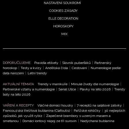
NASTAVENÍ SOUKROMÍ
INFORMACE
COOKIES ZÁSADY
ELLE DECORATION
REDAKCE
HOROSKOPY
MIX
DOPORUČUJEME
Pravidla etikety
|
Slovník puberťáků
|
Partnerský
horoskop
|
Testy a kvízy
|
Andělská čísla
|
Cestování
|
Numerologie podle
data narození
|
Letní trendy
AKTUÁLNÍ TÉMATA
Trendy v manikúře
|
Minulé životy dle numerologie
|
Partnerské vztahy a numerologie
|
Seriál Ulice
|
Plavky na léto 2026
|
Trendy
boty na léto 2026
VAŘENÍ A RECEPTY
Vláčné domácí housky
|
7 receptů na salátové zálivky
|
Francouzská třešňová bublanina (Clafoutis)
|
Pařížské rohlíčky
|
30 nejlepších
způsobů, jak využít rybíz
|
Zapečené brambory s uzeným masem a
smetanou
|
Domácí iontový nápoj ze tří surovin
|
Nadýchaná bublanina