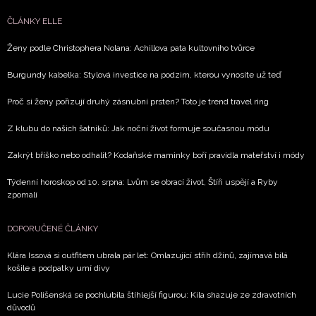
ČLÁNKY ELLE
Ženy podle Christophera Nolana: Achillova pata kultovního tvůrce
Burgundy kabelka: Stylová investice na podzim, kterou vynosíte už teď
NEWSLETTER
Proč si ženy pořizují druhý zásnubní prsten? Toto je trend travel ring
ODESLAT
Z klubu do našich šatníků: Jak noční život formuje současnou módu
Přihlášením k newsletteru souhlasíte s
Obchodními
Zakrýt bříško nebo odhalit? Kodaňské maminky boří pravidla mateřství i módy
podmínkami společnosti BurdaMedia Extra s.r.o.
a
Týdenní horoskop od 10. srpna: Lvům se obrací život, Štíři uspějí a Ryby
potvrzujete, že jste se seznámili se
Zásadami
zpomalí
ochrany soukromí
- BurdaMedia Extra s.r.o. bude s
Vašimi údaji pracovat zejména k organizaci a
DOPORUČENÉ ČLÁNKY
vyhodnocení akce a zasílání novinek.
Klára Issová si outfitem ubrala pár let: Omlazující střih džínů, zajímavá bílá
Chcete navíc dostávat i další zajímavé a exkluzivní
košile a podpatky umí divy
informace od našich partnerů? Pokud souhlasíte se
zpracováním údajů k tomuto účelu podle
Zásad ochrany
Lucie Polišenská se pochlubila štíhlejší figurou: Kila shazuje ze zdravotních
soukromí BurdaMedia Extra s.r.o.
, zaškrtněte toto pole.
důvodů