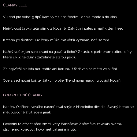
NEWSLETTER
ČLÁNKY ELLE
ODESLAT
Víkend pro sebe: 5 tipů kam vyrazit na festival, drink, rande a do kina
Nejvíc cool žabky léta přímo z Kodaně. Zakrývají palec a mají kitten heel
Přihlášením k newsletteru souhlasíte s
Obchodními
podmínkami společnosti BurdaMedia Extra s.r.o.
a
Kreatin po třicítce? Pro ženy může mít větší význam, než se zdá
potvrzujete, že jste se seznámili se
Zásadami
Každý večer jen scrollování na gauči a ticho? Zkuste s partnerem rutinu, díky
ochrany soukromí
- BurdaMedia Extra s.r.o. bude s
které uklidíte dům i zažehnete starou jiskru
Vašimi údaji pracovat zejména k organizaci a
vyhodnocení akce a zasílání novinek.
Za největší hit léta neutratíte ani korunu. Už dávno ho máte ve skříni
Oversized noční košile, šátky i brože. Trend nona maxxing ovládl Kodaň
Chcete navíc dostávat i další zajímavé a exkluzivní
informace od našich partnerů? Pokud souhlasíte se
zpracováním údajů k tomuto účelu podle
Zásad ochrany
DOPORUČENÉ ČLÁNKY
soukromí BurdaMedia Extra s.r.o.
, zaškrtněte toto pole.
Kariéru Oldřicha Nového nasměroval strýc z Národního divadla: Slavný herec se
měl původně živit zcela jinak
Poslední telefonát před smrtí Ivety Bartošové: Zpěvačka zavolala svému
slavnému kolegovi, hovor netrval ani minutu