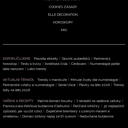
COOKIES ZÁSADY
ELLE DECORATION
HOROSKOPY
MIX
DOPORUČUJEME
Pravidla etikety
|
Slovník puberťáků
|
Partnerský
horoskop
|
Testy a kvízy
|
Andělská čísla
|
Cestování
|
Numerologie podle
data narození
|
Letní trendy
AKTUÁLNÍ TÉMATA
Trendy v manikúře
|
Minulé životy dle numerologie
|
Partnerské vztahy a numerologie
|
Seriál Ulice
|
Plavky na léto 2026
|
Trendy
boty na léto 2026
VAŘENÍ A RECEPTY
Vláčné domácí housky
|
7 receptů na salátové zálivky
|
Francouzská třešňová bublanina (Clafoutis)
|
Pařížské rohlíčky
|
30 nejlepších
způsobů, jak využít rybíz
|
Zapečené brambory s uzeným masem a
smetanou
|
Domácí iontový nápoj ze tří surovin
|
Nadýchaná bublanina