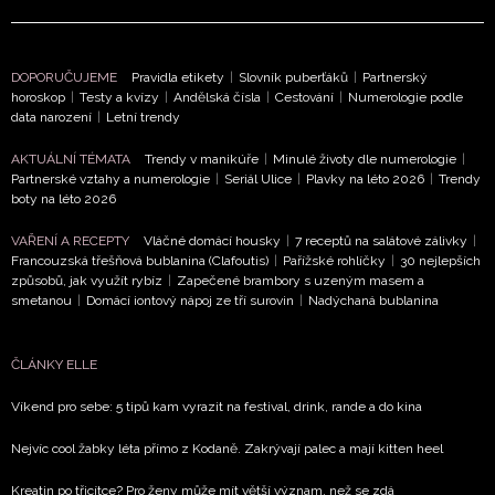
Přihlášením k newsletteru souhlasíte s
Obchodními
podmínkami společnosti BurdaMedia Extra s.r.o.
a
potvrzujete, že jste se seznámili se
Zásadami
DOPORUČUJEME
Pravidla etikety
|
Slovník puberťáků
|
Partnerský
ochrany soukromí
- BurdaMedia Extra s.r.o. bude s
horoskop
|
Testy a kvízy
|
Andělská čísla
|
Cestování
|
Numerologie podle
Vašimi údaji pracovat zejména k organizaci a
data narození
|
Letní trendy
vyhodnocení akce a zasílání novinek.
AKTUÁLNÍ TÉMATA
Trendy v manikúře
|
Minulé životy dle numerologie
|
Chcete navíc dostávat i další zajímavé a exkluzivní
Partnerské vztahy a numerologie
|
Seriál Ulice
|
Plavky na léto 2026
|
Trendy
boty na léto 2026
informace od našich partnerů? Pokud souhlasíte se
zpracováním údajů k tomuto účelu podle
Zásad ochrany
VAŘENÍ A RECEPTY
Vláčné domácí housky
|
7 receptů na salátové zálivky
|
soukromí BurdaMedia Extra s.r.o.
, zaškrtněte toto pole.
Francouzská třešňová bublanina (Clafoutis)
|
Pařížské rohlíčky
|
30 nejlepších
způsobů, jak využít rybíz
|
Zapečené brambory s uzeným masem a
smetanou
|
Domácí iontový nápoj ze tří surovin
|
Nadýchaná bublanina
ČLÁNKY ELLE
Víkend pro sebe: 5 tipů kam vyrazit na festival, drink, rande a do kina
Nejvíc cool žabky léta přímo z Kodaně. Zakrývají palec a mají kitten heel
Kreatin po třicítce? Pro ženy může mít větší význam, než se zdá