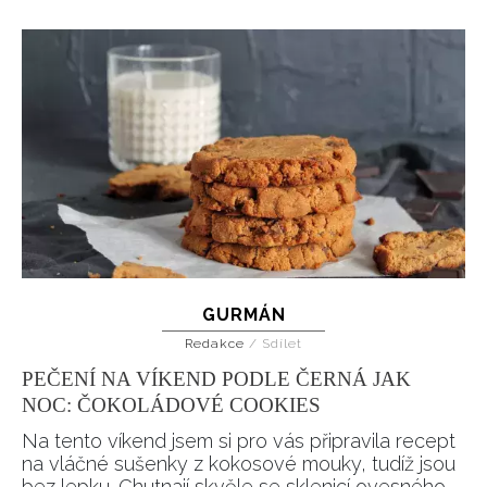
INFORMACE
REDAKCE
GURMÁN
Redakce
/
Sdílet
PEČENÍ NA VÍKEND PODLE ČERNÁ JAK
NOC: ČOKOLÁDOVÉ COOKIES
Na tento víkend jsem si pro vás připravila recept
na vláčné sušenky z kokosové mouky, tudíž jsou
bez lepku. Chutnají skvěle se sklenicí ovesného