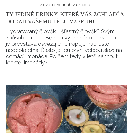
Zuzana Bednářová
/
Sdílet
HOME
TY JEDINÉ DRINKY, KTERÉ VÁS ZCHLADÍ A
DODAJÍ VAŠEMU TĚLU VZPRUHU
Hydratovaný člověk = šťastný člověk? Svým
způsobem ano. Během vyprahlého horkého dne
je představa osvěžujícího nápoje naprosto
neodolatelná. Často je tou první volbou slazená
domácí limonáda. Po čem tedy v létě sáhnout
kromě limonády?