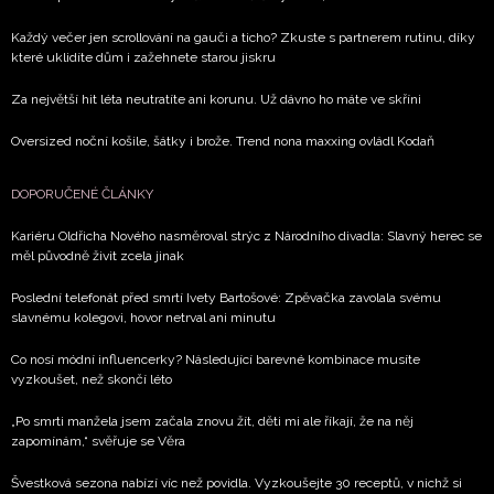
Každý večer jen scrollování na gauči a ticho? Zkuste s partnerem rutinu, díky
které uklidíte dům i zažehnete starou jiskru
Za největší hit léta neutratíte ani korunu. Už dávno ho máte ve skříni
Oversized noční košile, šátky i brože. Trend nona maxxing ovládl Kodaň
DOPORUČENÉ ČLÁNKY
Kariéru Oldřicha Nového nasměroval strýc z Národního divadla: Slavný herec se
měl původně živit zcela jinak
Poslední telefonát před smrtí Ivety Bartošové: Zpěvačka zavolala svému
slavnému kolegovi, hovor netrval ani minutu
Co nosí módní influencerky? Následující barevné kombinace musíte
vyzkoušet, než skončí léto
„Po smrti manžela jsem začala znovu žít, děti mi ale říkají, že na něj
zapomínám,“ svěřuje se Věra
Švestková sezona nabízí víc než povidla. Vyzkoušejte 30 receptů, v nichž si