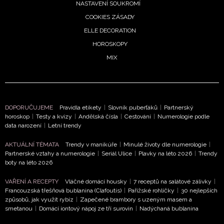
NASTAVENÍ SOUKROMÍ
COOKIES ZÁSADY
INFORMACE
ELLE DECORATION
REDAKCE
HOROSKOPY
MIX
DOPORUČUJEME
Pravidla etikety
|
Slovník puberťáků
|
Partnerský
horoskop
|
Testy a kvízy
|
Andělská čísla
|
Cestování
|
Numerologie podle
data narození
|
Letní trendy
AKTUÁLNÍ TÉMATA
Trendy v manikúře
|
Minulé životy dle numerologie
|
Partnerské vztahy a numerologie
|
Seriál Ulice
|
Plavky na léto 2026
|
Trendy
boty na léto 2026
VAŘENÍ A RECEPTY
Vláčné domácí housky
|
7 receptů na salátové zálivky
|
Francouzská třešňová bublanina (Clafoutis)
|
Pařížské rohlíčky
|
30 nejlepších
způsobů, jak využít rybíz
|
Zapečené brambory s uzeným masem a
smetanou
|
Domácí iontový nápoj ze tří surovin
|
Nadýchaná bublanina