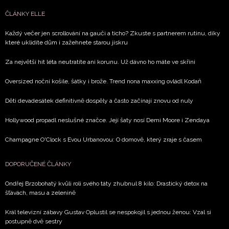
ČLÁNKY ELLE
Každý večer jen scrollování na gauči a ticho? Zkuste s partnerem rutinu, díky
které uklidíte dům i zažehnete starou jiskru
Za největší hit léta neutratíte ani korunu. Už dávno ho máte ve skříni
NEWSLETTER
Oversized noční košile, šátky i brože. Trend nona maxxing ovládl Kodaň
ODESLAT
Děti devadesátek definitivně dospěly a často začínají znovu od nuly
Přihlášením k newsletteru souhlasíte s
Obchodními
Hollywood propadl neslušné značce. Její šaty nosí Demi Moore i Zendaya
podmínkami společnosti BurdaMedia Extra s.r.o.
a
potvrzujete, že jste se seznámili se
Zásadami
Champagne O'Clock s Evou Urbanovou: O domově, který zraje s časem
ochrany soukromí
- BurdaMedia Extra s.r.o. bude s
Vašimi údaji pracovat zejména k organizaci a
DOPORUČENÉ ČLÁNKY
vyhodnocení akce a zasílání novinek.
Ondřej Brzobohatý kvůli roli svého táty zhubnul 8 kilo: Drastický detox na
šťávách, masu a zelenině
Chcete navíc dostávat i další zajímavé a exkluzivní
informace od našich partnerů? Pokud souhlasíte se
Král televizní zábavy Gustav Oplustil se nespokojil s jednou ženou: Vzal si
zpracováním údajů k tomuto účelu podle
Zásad ochrany
postupně dvě sestry
soukromí BurdaMedia Extra s.r.o.
, zaškrtněte toto pole.