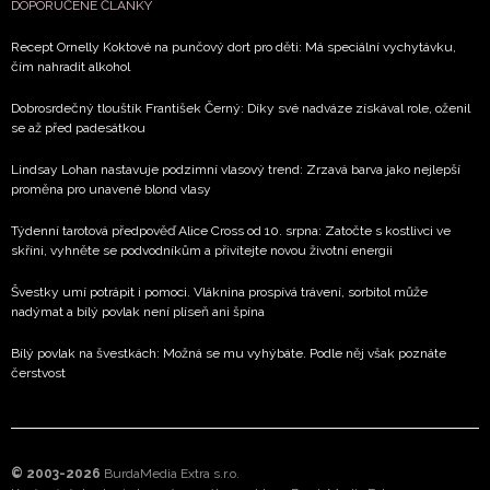
DOPORUČENÉ ČLÁNKY
Recept Ornelly Koktové na punčový dort pro děti: Má speciální vychytávku,
čím nahradit alkohol
Dobrosrdečný tlouštík František Černý: Díky své nadváze získával role, oženil
se až před padesátkou
Lindsay Lohan nastavuje podzimní vlasový trend: Zrzavá barva jako nejlepší
proměna pro unavené blond vlasy
Týdenní tarotová předpověď Alice Cross od 10. srpna: Zatočte s kostlivci ve
skříni, vyhněte se podvodníkům a přivítejte novou životní energii
Švestky umí potrápit i pomoci. Vláknina prospívá trávení, sorbitol může
nadýmat a bílý povlak není plíseň ani špína
Bílý povlak na švestkách: Možná se mu vyhýbáte. Podle něj však poznáte
čerstvost
© 2003-2026
BurdaMedia Extra s.r.o.