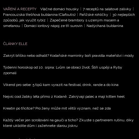
VAŘENÍ A RECEPTY
Vláčné domácí housky
|
7 receptů na salátové zálivky
|
Chcete navíc dostávat i další zajímavé a exkluzivní
Francouzská třešňová bublanina (Clafoutis)
|
Pařížské rohlíčky
|
30 nejlepších
informace od našich partnerů? Pokud souhlasíte se
způsobů, jak využít rybíz
|
Zapečené brambory s uzeným masem a
zpracováním údajů k tomuto účelu podle
Zásad ochrany
smetanou
|
Domácí iontový nápoj ze tří surovin
|
Nadýchaná bublanina
soukromí BurdaMedia Extra s.r.o.
, zaškrtněte toto pole.
ČLÁNKY ELLE
Zakrýt bříško nebo odhalit? Kodaňské maminky boří pravidla mateřství i módy
Týdenní horoskop od 10. srpna: Lvům se obrací život, Štíři uspějí a Ryby
zpomalí
Víkend pro sebe: 5 tipů kam vyrazit na festival, drink, rande a do kina
Nejvíc cool žabky léta přímo z Kodaně. Zakrývají palec a mají kitten heel
Kreatin po třicítce? Pro ženy může mít větší význam, než se zdá
Každý večer jen scrollování na gauči a ticho? Zkuste s partnerem rutinu, díky
které uklidíte dům i zažehnete starou jiskru