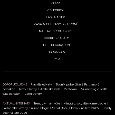
KRÁSA
CELEBRITY
LÁSKA A SEX
ZÁSADY OCHRANY SOUKROMÍ
NASTAVENÍ SOUKROMÍ
COOKIES ZÁSADY
ELLE DECORATION
HOROSKOPY
NEWSLETTER
MIX
ODESLAT
Přihlášením k newsletteru souhlasíte s
Obchodními
DOPORUČUJEME
Pravidla etikety
|
Slovník puberťáků
|
Partnerský
podmínkami společnosti BurdaMedia Extra s.r.o.
a
horoskop
|
Testy a kvízy
|
Andělská čísla
|
Cestování
|
Numerologie podle
data narození
|
Letní trendy
potvrzujete, že jste se seznámili se
Zásadami
ochrany soukromí
- BurdaMedia Extra s.r.o. bude s
AKTUÁLNÍ TÉMATA
Trendy v manikúře
|
Minulé životy dle numerologie
|
Vašimi údaji pracovat zejména k organizaci a
Partnerské vztahy a numerologie
|
Seriál Ulice
|
Plavky na léto 2026
|
Trendy
boty na léto 2026
vyhodnocení akce a zasílání novinek.