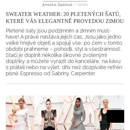
Anežka Špátová
/
Sdílet
HOME
SWEATER WEATHER: 20 PLETENÝCH ŠATŮ,
KTERÉ VÁS ELEGANTNĚ PROVEDOU ZIMOU
Pletené šaty jsou podzimním a zimním must-
have! A právě nastává jejich čas. Jsou jako jedno
velké hřejivé objetí a spojují vše, po čem v tomto
období prahneme – pohodlí, styl a všestrannost.
Stačí je doplnit několika šikovně zvolenými
doplňky a můžete vyrazit do kanceláře, na kávu
s přáteli nebo na výlet, dřív než dozpíváte refrén
písně Espresso od Sabriny Carpenter.