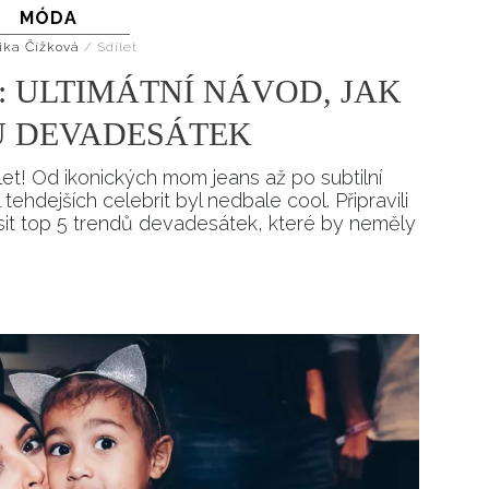
MÓDA
Přihlášením k newsletteru souhlasíte s
Obcho
společnosti BurdaMedia Extra s.r.o.
a potv
ika Čížková
/
Sdílet
Zásadami ochrany soukromí
- BurdaMedia E
: ULTIMÁTNÍ NÁVOD, JAK
pracovat zejména k organizaci a vyhodnocení 
DŮ DEVADESÁTEK
Chcete navíc dostávat i další zajímavé a exkluz
Pokud souhlasíte se zpracováním údajů k tom
let! Od ikonických mom jeans až po subtilní
soukromí BurdaMedia Extra s.r.o.
, zaškrtnět
ehdejších celebrit byl nedbale cool. Připravili
osit top 5 trendů devadesátek, které by neměly