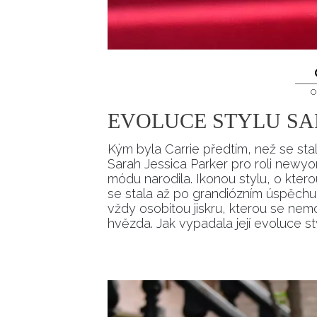
O
EVOLUCE STYLU SA
Kým byla Carrie předtím, než se sta
Sarah Jessica Parker pro roli newyo
módu narodila. Ikonou stylu, o ktero
se stala až po grandiózním úspěchu s
vždy osobitou jiskru, kterou se nem
hvězda. Jak vypadala její evoluce st