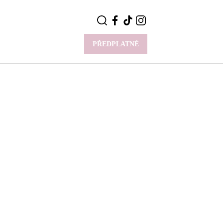
PŘEDPLATNÉ
VÍCE
Y
CELEBRITY
Novinky
Styl slavných
Rozhovory
ie