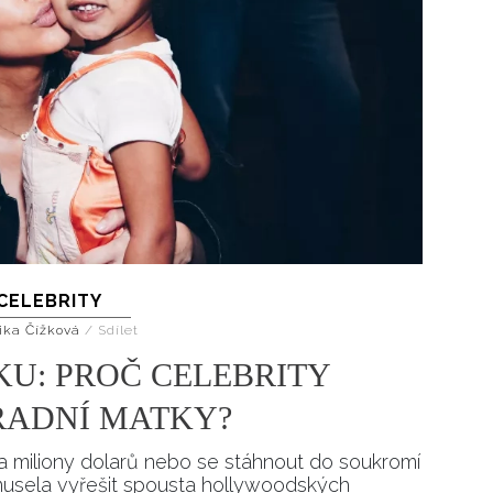
CELEBRITY
ika Čížková
/
Sdílet
KU: PROČ CELEBRITY
RADNÍ MATKY?
 za miliony dolarů nebo se stáhnout do soukromí
 musela vyřešit spousta hollywoodských