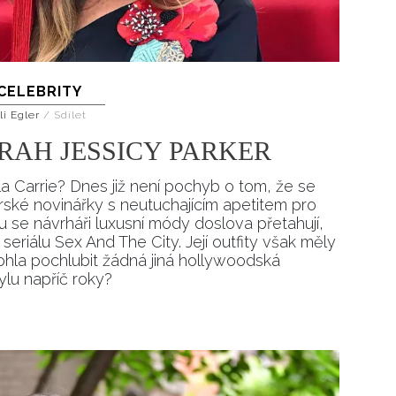
CELEBRITY
li Egler
/
Sdílet
RAH JESSICY PARKER
la Carrie? Dnes již není pochyb o tom, že se
rské novinářky s neutuchajícím apetitem pro
u se návrháři luxusní módy doslova přetahují,
eriálu Sex And The City. Její outfity však měly
ohla pochlubit žádná jiná hollywoodská
ylu napříč roky?