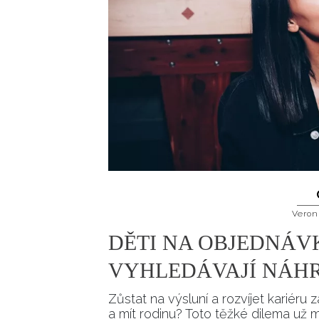
Veron
DĚTI NA OBJEDNÁV
VYHLEDÁVAJÍ NÁH
Zůstat na výsluní a rozvíjet kariéru
a mít rodinu? Toto těžké dilema už