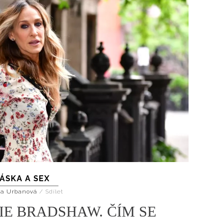
ÁSKA A SEX
na Urbanová
/
Sdílet
IE BRADSHAW. ČÍM SE