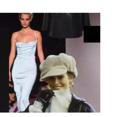
ÁSKA A SEX
ELLEPHORIA
ELLE STOR
ingles
y a on
ex
vatba
OME
NEWSLETTER