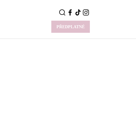
PŘEDPLATNÉ
VÍCE
Y
CELEBRITY
Novinky
Styl slavných
Rozhovory
ie