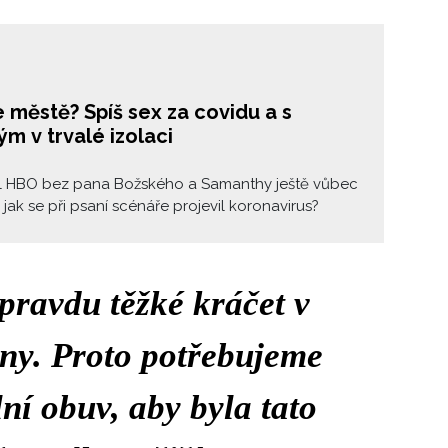
 městě? Spíš sex za covidu a s
m v trvalé izolaci
ál HBO bez pana Božského a Samanthy ještě vůbec
 jak se při psaní scénáře projevil koronavirus?
pravdu těžké kráčet v
eny. Proto potřebujeme
ní obuv, aby byla tato