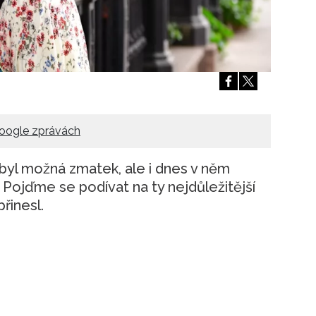
Přihlášením k newsletteru souhlasíte s
Obcho
společnosti BurdaMedia Extra s.r.o.
a potv
Zásadami ochrany soukromí
- BurdaMedia E
pracovat zejména k organizaci a vyhodnocení 
Chcete navíc dostávat i další zajímavé a exkluz
Pokud souhlasíte se zpracováním údajů k tom
soukromí BurdaMedia Extra s.r.o.
, zaškrtnět
oogle zprávách
 byl možná zmatek, ale i dnes v něm
Pojďme se podívat na ty nejdůležitější
řinesl.