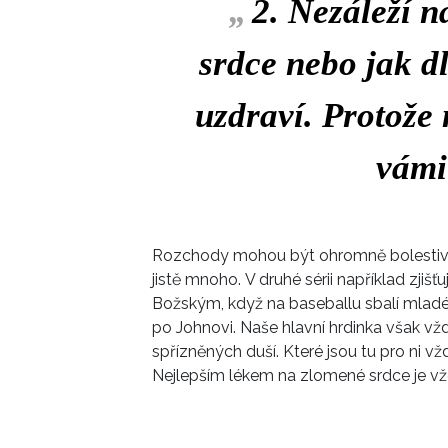
„
2. Nezáleží n
srdce nebo jak dl
uzdraví. Protože 
vámi
Rozchody mohou být ohromně bolestivé 
jistě mnoho. V druhé sérii například zjiš
Božským, když na baseballu sbalí mladého
po Johnovi. Naše hlavní hrdinka však v
spřízněných duší. Které jsou tu pro ni vž
Nejlepším lékem na zlomené srdce je vž