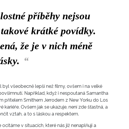
lostné příběhy nejsou
 takové krátké povídky.
ná, že je v nich méně
ásky.
“
 byl všeobecně lepší než filmy, ovšem i na velké
a povšimnutí. Například, když i nespoutaná Samantha
ým přítelem Smithem Jerrodem z New Yorku do Los
 kariéře. Ovšem jak se ukazuje, není zde šťastná, a
nčit vztah, a to s láskou a respektem.
ocitáme v situacích, které nás již nenaplňují a