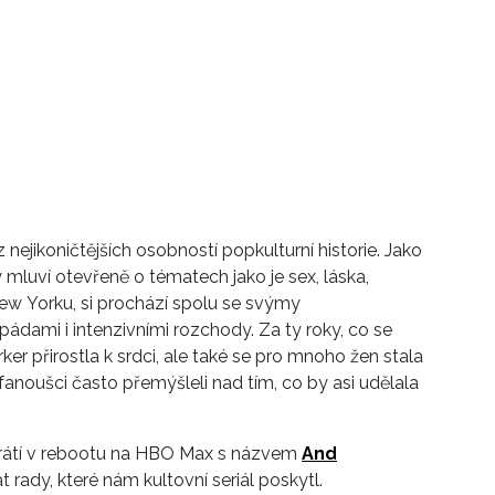
ejikoničtějších osobností popkulturní historie. Jako
ý mluví otevřeně o tématech jako je sex, láska,
w Yorku, si prochází spolu se svýmy
dami i intenzivními rozchody. Za ty roky, co se
rker přirostla k srdci, ale také se pro mnoho žen stala
anoušci často přemýšleli nad tím, co by asi udělala
 vrátí v rebootu na HBO Max s názvem
And
t rady, které nám kultovní seriál poskytl.