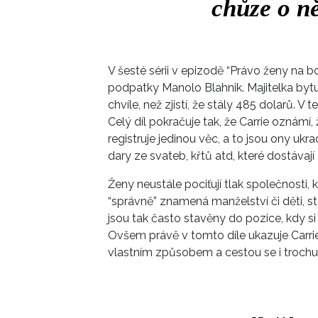
chůze o ně
V šesté sérii v epizodě “Právo ženy na bo
podpatky Manolo Blahnik. Majitelka byt
chvíle, než zjistí, že stály 485 dolarů. 
Celý díl pokračuje tak, že Carrie oznámí
registruje jedinou věc, a to jsou ony uk
dary ze svateb, křtů atd, které dostávají
Ženy neustále pociťují tlak společnosti, kt
“správně” znamená manželství či děti, 
jsou tak často stavěny do pozice, kdy si
Ovšem právě v tomto díle ukazuje Carrie,
vlastním způsobem a cestou se i troch