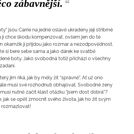
co zábavnější.
“
ty” jsou Carrie na jedné oslavě ukradeny její stříbrné
u jí chce škodu kompenzovat, ovšem jen do té
V ten okamžik jí přijdou jako rozmar a nezodpovědnost.
, že si bere sebe sama a jako dárek ke svatbě
radené boty. Jako svobodná totiž přichází o všechny
 zadaní.
erý jim říká, jak by měly žít “správně”. Ať už ono
stále musí své rozhodnutí obhajovat. Svobodné ženy
 musí nutně začít klást otázku “jsem dost dobrá”?
 jak se opět zmocnit svého života, jak ho žít svým
u rozmazlovat!