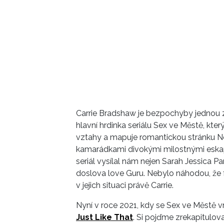
Carrie Bradshaw je bezpochyby jednou z n
hlavní hrdinka seriálu Sex ve Městě, kter
vztahy a mapuje romantickou stránku Ne
kamarádkami divokými milostnými eskapá
seriál vysílal nám nejen Sarah Jessica Pa
doslova love Guru. Nebylo náhodou, že f
v jejich situaci právě Carrie.
Nyní v roce 2021, kdy se Sex ve Městě
Just Like That
. Si pojďme zrekapitulova