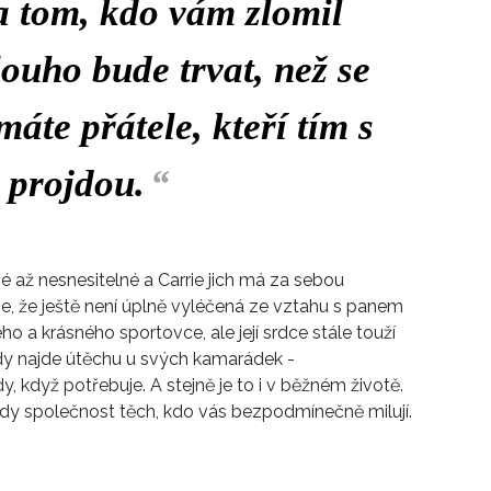
a tom, kdo vám zlomil
ouho bude trvat, než se
máte přátele, kteří tím s
 projdou.
“
až nesnesitelné a Carrie jich má za sebou
ťuje, že ještě není úplně vyléčená ze vztahu s panem
 a krásného sportovce, ale její srdce stále touží
ždy najde útěchu u svých kamarádek -
dy, když potřebuje. A stejně je to i v běžném životě.
dy společnost těch, kdo vás bezpodmínečně milují.