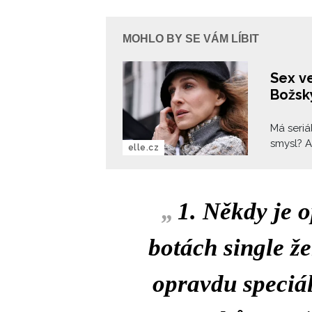
MOHLO BY SE VÁM LÍBIT
Sex ve
Božský
Má seri
smysl? A
elle.cz
„
1. Někdy je o
botách single ž
opravdu speciál