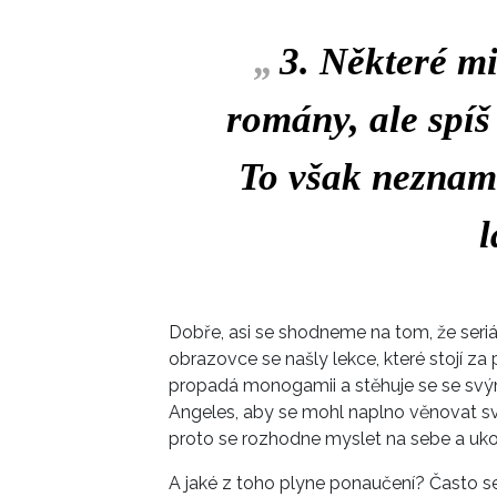
„
3. Některé mi
romány, ale spíš
To však nezname
l
Dobře, asi se shodneme na tom, že seriál
obrazovce se našly lekce, které stojí z
propadá monogamii a stěhuje se se sv
Angeles, aby se mohl naplno věnovat své
proto se rozhodne myslet na sebe a uko
A jaké z toho plyne ponaučení? Často se 