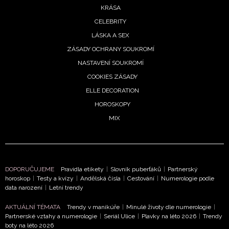
KRÁSA
CELEBRITY
LÁSKA A SEX
ZÁSADY OCHRANY SOUKROMÍ
NASTAVENÍ SOUKROMÍ
COOKIES ZÁSADY
ELLE DECORATION
HOROSKOPY
MIX
DOPORUČUJEME
Pravidla etikety
|
Slovník puberťáků
|
Partnerský
horoskop
|
Testy a kvízy
|
Andělská čísla
|
Cestování
|
Numerologie podle
data narození
|
Letní trendy
AKTUÁLNÍ TÉMATA
Trendy v manikúře
|
Minulé životy dle numerologie
|
Partnerské vztahy a numerologie
|
Seriál Ulice
|
Plavky na léto 2026
|
Trendy
boty na léto 2026