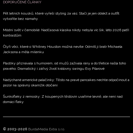
DOPORUČENÉ ČLÁNKY
Pět letních kousků, které vyřeší styling za vás: Stačí je jen obléct a outfit
vytvoříte bez námahy
Módní svět v černobílé: Nadčasová klasika nikdy nebyla víc šik, léto 2026 patří
kontrastům
Čtyři věci, které o Whitney Houston možná nevíte: Odmítl ji bratr Michaela
Jacksona a měla milenku
Plastiky přiznávala s humorem, od mužů zažívala rány a do třetice našla toho
pravého: Dramatický i zářivý život královny swingu Evy Pilarové
Nadýchané americké palačinky: Těsto na pravé pancakes nechte odpočinout a
pozor na správný okamžik otočení
Šunkofleky z remosky: Z koupených těstovin uvaříme levně, ale není nad
domácí fleky
© 2003-2026
BurdaMedia Extra s.r.o.