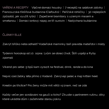
VAŘENÍ A RECEPTY
Vláčné domácí housky
|
7 receptů na salátové zálivky
|
Francouzská třešňová bublanina (Clafoutis)
|
Pařížské rohlíčky
|
30 nejlepších
způsobů, jak využít rybíz
|
Zapečené brambory s uzeným masem a
smetanou
|
Domácí iontový nápoj ze tří surovin
|
Nadýchaná bublanina
NEWSLETTER
ČLÁNKY ELLE
ODESLAT
Zakrýt bříško nebo odhalit? Kodaňské maminky boří pravidla mateřství i módy
Přihlášením k newsletteru souhlasíte s
Obchodními
Týdenní horoskop od 10. srpna: Lvům se obrací život, Štíři uspějí a Ryby
podmínkami společnosti BurdaMedia Extra s.r.o.
a
zpomalí
potvrzujete, že jste se seznámili se
Zásadami
Víkend pro sebe: 5 tipů kam vyrazit na festival, drink, rande a do kina
ochrany soukromí
- BurdaMedia Extra s.r.o. bude s
Vašimi údaji pracovat zejména k organizaci a
Nejvíc cool žabky léta přímo z Kodaně. Zakrývají palec a mají kitten heel
vyhodnocení akce a zasílání novinek.
Kreatin po třicítce? Pro ženy může mít větší význam, než se zdá
Chcete navíc dostávat i další zajímavé a exkluzivní
Každý večer jen scrollování na gauči a ticho? Zkuste s partnerem rutinu, díky
informace od našich partnerů? Pokud souhlasíte se
které uklidíte dům i zažehnete starou jiskru
zpracováním údajů k tomuto účelu podle
Zásad ochrany
soukromí BurdaMedia Extra s.r.o.
, zaškrtněte toto pole.