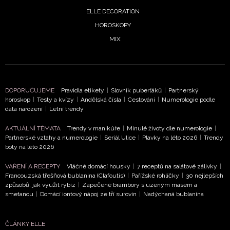
INFORMACE
ELLE DECORATION
HOROSKOPY
REDAKCE
MIX
DOPORUČUJEME
Pravidla etikety
|
Slovník puberťáků
|
Partnerský
horoskop
|
Testy a kvízy
|
Andělská čísla
|
Cestování
|
Numerologie podle
data narození
|
Letní trendy
AKTUÁLNÍ TÉMATA
Trendy v manikúře
|
Minulé životy dle numerologie
|
Partnerské vztahy a numerologie
|
Seriál Ulice
|
Plavky na léto 2026
|
Trendy
boty na léto 2026
VAŘENÍ A RECEPTY
Vláčné domácí housky
|
7 receptů na salátové zálivky
|
Francouzská třešňová bublanina (Clafoutis)
|
Pařížské rohlíčky
|
30 nejlepších
způsobů, jak využít rybíz
|
Zapečené brambory s uzeným masem a
smetanou
|
Domácí iontový nápoj ze tří surovin
|
Nadýchaná bublanina
ČLÁNKY ELLE