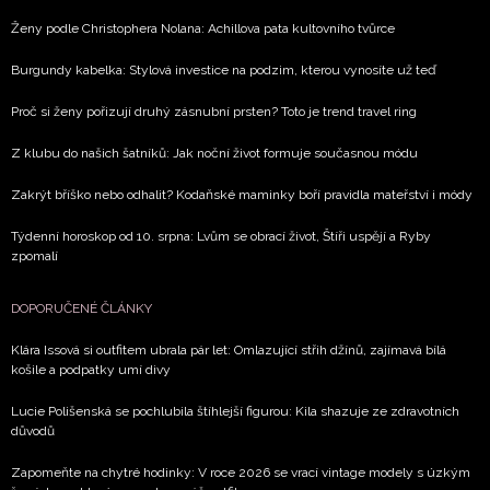
Ženy podle Christophera Nolana: Achillova pata kultovního tvůrce
Burgundy kabelka: Stylová investice na podzim, kterou vynosíte už teď
NEWSLETTER
Proč si ženy pořizují druhý zásnubní prsten? Toto je trend travel ring
Z klubu do našich šatníků: Jak noční život formuje současnou módu
ODESLAT
Zakrýt bříško nebo odhalit? Kodaňské maminky boří pravidla mateřství i módy
Přihlášením k newsletteru souhlasíte s
Obchodními
Týdenní horoskop od 10. srpna: Lvům se obrací život, Štíři uspějí a Ryby
podmínkami společnosti BurdaMedia Extra s.r.o.
a
zpomalí
potvrzujete, že jste se seznámili se
Zásadami
ochrany soukromí
- BurdaMedia Extra s.r.o. bude s
DOPORUČENÉ ČLÁNKY
Vašimi údaji pracovat zejména k organizaci a
vyhodnocení akce a zasílání novinek.
Klára Issová si outfitem ubrala pár let: Omlazující střih džínů, zajímavá bílá
košile a podpatky umí divy
Chcete navíc dostávat i další zajímavé a exkluzivní
informace od našich partnerů? Pokud souhlasíte se
Lucie Polišenská se pochlubila štíhlejší figurou: Kila shazuje ze zdravotních
důvodů
zpracováním údajů k tomuto účelu podle
Zásad ochrany
soukromí BurdaMedia Extra s.r.o.
, zaškrtněte toto pole.
Zapomeňte na chytré hodinky: V roce 2026 se vrací vintage modely s úzkým