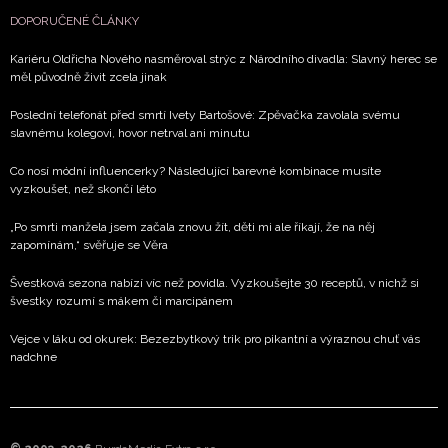
DOPORUČENÉ ČLÁNKY
Kariéru Oldřicha Nového nasměroval strýc z Národního divadla: Slavný herec se
měl původně živit zcela jinak
Poslední telefonát před smrtí Ivety Bartošové: Zpěvačka zavolala svému
slavnému kolegovi, hovor netrval ani minutu
Co nosí módní influencerky? Následující barevné kombinace musíte
vyzkoušet, než skončí léto
„Po smrti manžela jsem začala znovu žít, děti mi ale říkají, že na něj
zapomínám,“ svěřuje se Věra
Švestková sezona nabízí víc než povidla. Vyzkoušejte 30 receptů, v nichž si
švestky rozumí s mákem či marcipánem
Vejce v láku od okurek: Bezezbytkový trik pro pikantní a výraznou chuť vás
nadchne