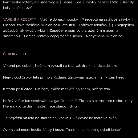
Partnerské vztahy a numerologie
|
Seriál Ulice
|
Plavky na léto 2026
|
Trendy
NEWSLETTER
boty na léto 2026
ODESLAT
VAŘENÍ A RECEPTY
Vláčné domácí housky
|
7 receptů na salátové zálivky
|
Francouzská třešňová bublanina (Clafoutis)
|
Pařížské rohlíčky
|
30 nejlepších
způsobů, jak využít rybíz
|
Zapečené brambory s uzeným masem a
Přihlášením k newsletteru souhlasíte s
Obchodními
smetanou
|
Domácí iontový nápoj ze tří surovin
|
Nadýchaná bublanina
podmínkami společnosti BurdaMedia Extra s.r.o.
a
potvrzujete, že jste se seznámili se
Zásadami
ČLÁNKY ELLE
ochrany soukromí
- BurdaMedia Extra s.r.o. bude s
Vašimi údaji pracovat zejména k organizaci a
Víkend pro sebe: 5 tipů kam vyrazit na festival, drink, rande a do kina
vyhodnocení akce a zasílání novinek.
Nejvíc cool žabky léta přímo z Kodaně. Zakrývají palec a mají kitten heel
Chcete navíc dostávat i další zajímavé a exkluzivní
Kreatin po třicítce? Pro ženy může mít větší význam, než se zdá
informace od našich partnerů? Pokud souhlasíte se
zpracováním údajů k tomuto účelu podle
Zásad ochrany
Každý večer jen scrollování na gauči a ticho? Zkuste s partnerem rutinu, díky
soukromí BurdaMedia Extra s.r.o.
, zaškrtněte toto pole.
které uklidíte dům i zažehnete starou jiskru
Za největší hit léta neutratíte ani korunu. Už dávno ho máte ve skříni
Oversized noční košile, šátky i brože. Trend nona maxxing ovládl Kodaň