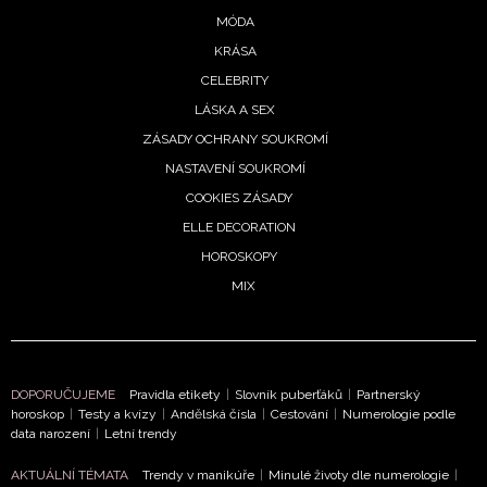
MÓDA
KRÁSA
CELEBRITY
LÁSKA A SEX
ZÁSADY OCHRANY SOUKROMÍ
NASTAVENÍ SOUKROMÍ
COOKIES ZÁSADY
ELLE DECORATION
HOROSKOPY
MIX
DOPORUČUJEME
Pravidla etikety
|
Slovník puberťáků
|
Partnerský
horoskop
|
Testy a kvízy
|
Andělská čísla
|
Cestování
|
Numerologie podle
data narození
|
Letní trendy
AKTUÁLNÍ TÉMATA
Trendy v manikúře
|
Minulé životy dle numerologie
|