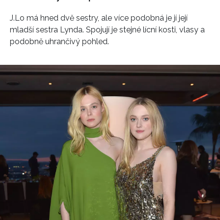
J.Lo má hned dvě sestry, ale více podobná je jí její
mladší sestra Lynda. Spojují je stejné lícní kosti, vlasy a
podobně uhrančivý pohled.