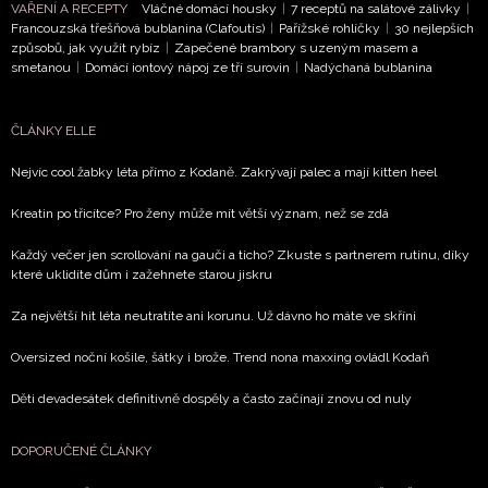
VAŘENÍ A RECEPTY
Vláčné domácí housky
|
7 receptů na salátové zálivky
|
Francouzská třešňová bublanina (Clafoutis)
|
Pařížské rohlíčky
|
30 nejlepších
způsobů, jak využít rybíz
|
Zapečené brambory s uzeným masem a
smetanou
|
Domácí iontový nápoj ze tří surovin
|
Nadýchaná bublanina
ČLÁNKY ELLE
Nejvíc cool žabky léta přímo z Kodaně. Zakrývají palec a mají kitten heel
Kreatin po třicítce? Pro ženy může mít větší význam, než se zdá
Každý večer jen scrollování na gauči a ticho? Zkuste s partnerem rutinu, díky
které uklidíte dům i zažehnete starou jiskru
Za největší hit léta neutratíte ani korunu. Už dávno ho máte ve skříni
Oversized noční košile, šátky i brože. Trend nona maxxing ovládl Kodaň
Děti devadesátek definitivně dospěly a často začínají znovu od nuly
DOPORUČENÉ ČLÁNKY