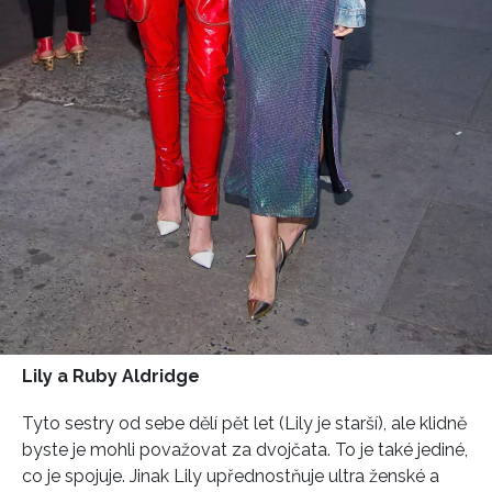
NEWSLETTER
ODESLAT
Přihlášením k newsletteru souhlasíte s
Obchodními
podmínkami společnosti BurdaMedia Extra s.r.o.
a
potvrzujete, že jste se seznámili se
Zásadami
ochrany soukromí
- BurdaMedia Extra s.r.o. bude s
Vašimi údaji pracovat zejména k organizaci a
vyhodnocení akce a zasílání novinek.
Lily a Ruby Aldridge
Chcete navíc dostávat i další zajímavé a exkluzivní
informace od našich partnerů? Pokud souhlasíte se
Tyto sestry od sebe dělí pět let (Lily je starší), ale klidně
zpracováním údajů k tomuto účelu podle
Zásad ochrany
soukromí BurdaMedia Extra s.r.o.
, zaškrtněte toto pole.
byste je mohli považovat za dvojčata. To je také jediné,
co je spojuje. Jinak Lily upřednostňuje ultra ženské a