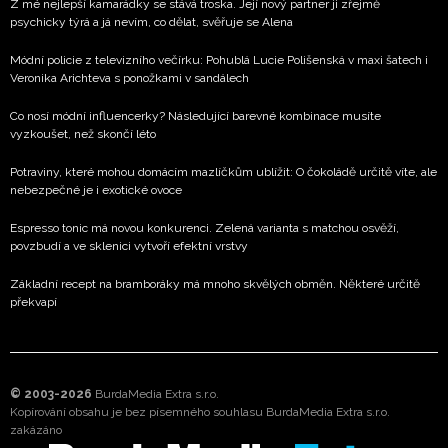
Z mé nejlepší kamarádky se stává troska. Její nový partner ji zřejmě
psychicky týrá a já nevím, co dělat, svěřuje se Alena
Módní policie z televizního večírku: Pohublá Lucie Polišenská v maxi šatech i
Veronika Arichteva s ponožkami v sandálech
Co nosí módní influencerky? Následující barevné kombinace musíte
vyzkoušet, než skončí léto
Potraviny, které mohou domácím mazlíčkům ublížit: O čokoládě určitě víte, ale
nebezpečné je i exotické ovoce
Espresso tonic má novou konkurenci. Zelená varianta s matchou osvěží,
povzbudí a ve sklenici vytvoří efektní vrstvy
Základní recept na bramboráky má mnoho skvělých obměn. Některé určitě
překvapí
© 2003-2026
BurdaMedia Extra s.r.o.
Kopírování obsahu je bez písemného souhlasu BurdaMedia Extra s.r.o.
zakázáno