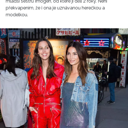
mladší sestru Imogen, od které jí dělí 2 roky. Není
překvapením, že i ona je uznávanou herečkou a
modelkou.