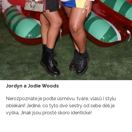
Jordyn a Jodie Woods
Nerozpoznáte je podle úsměvu, tváře, vlasů i stylu
oblékání! Jediné, co tyto dvě sestry od sebe dělí je
výška. Jinak jsou prostě skoro identické!