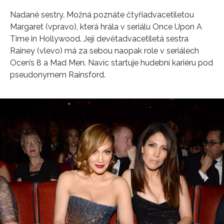
Nadané sestry. Možná poznáte čtyřiadvacetiletou
Margaret (vpravo), která hrála v seriálu Once Upon A
Time in Hollywood. Její devětadvacetiletá sestra
Rainey (vlevo) má za sebou naopak role v seriálech
Ocen’s 8 a Mad Men. Navíc startuje hudební kariéru pod
pseudonymem Rainsford.