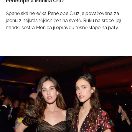
Penelope a Mónica Cruz
Španělská herečka Penelope Cruz je považována za
jednu z nejkrásnějších žen na světě. Ruku na srdce, její
mladší sestra Mónica ji opravdu těsně šlape na paty.