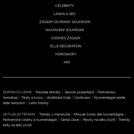
CELEBRITY
LÁSKA A SEX
ZÁSADY OCHRANY SOUKROMÍ
NASTAVENÍ SOUKROMÍ
COOKIES ZÁSADY
ELLE DECORATION
HOROSKOPY
MIX
DOPORUČUJEME
Pravidla etikety
|
Slovník puberťáků
|
Partnerský
horoskop
|
Testy a kvízy
|
Andělská čísla
|
Cestování
|
Numerologie podle
data narození
|
Letní trendy
AKTUÁLNÍ TÉMATA
Trendy v manikúře
|
Minulé životy dle numerologie
|
Partnerské vztahy a numerologie
|
Seriál Ulice
|
Plavky na léto 2026
|
Trendy
boty na léto 2026