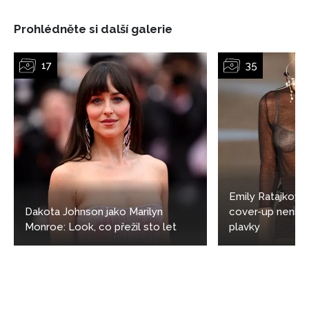
Prohlédněte si další galerie
Emily Ratajkowsk
Dakota Johnson jako Marilyn
cover-up není j
Monroe: Look, co přežil sto let
plavky