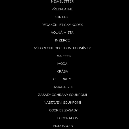
INFORMACE
Footer
NEWSLETTER
PŘEDPLATNÉ
menu
REDAKCE
KONTAKT
REDAKČNÍ ETICKÝ KODEX
VOLNÁ MÍSTA
INZERCE
VŠEOBECNÉ OBCHODNÍ PODMÍNKY
RSS FEED
MÓDA
KRÁSA
CELEBRITY
LÁSKA A SEX
ZÁSADY OCHRANY SOUKROMÍ
NASTAVENÍ SOUKROMÍ
COOKIES ZÁSADY
ELLE DECORATION
HOROSKOPY