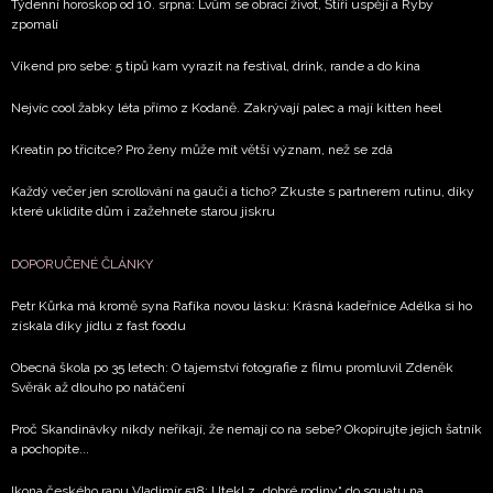
Týdenní horoskop od 10. srpna: Lvům se obrací život, Štíři uspějí a Ryby
ochrany soukromí
- BurdaMedia Extra s.r.o. bude s
zpomalí
Vašimi údaji pracovat zejména k organizaci a
vyhodnocení akce a zasílání novinek.
Víkend pro sebe: 5 tipů kam vyrazit na festival, drink, rande a do kina
Nejvíc cool žabky léta přímo z Kodaně. Zakrývají palec a mají kitten heel
Chcete navíc dostávat i další zajímavé a exkluzivní
informace od našich partnerů? Pokud souhlasíte se
Kreatin po třicítce? Pro ženy může mít větší význam, než se zdá
zpracováním údajů k tomuto účelu podle
Zásad ochrany
soukromí BurdaMedia Extra s.r.o.
, zaškrtněte toto pole.
Každý večer jen scrollování na gauči a ticho? Zkuste s partnerem rutinu, díky
které uklidíte dům i zažehnete starou jiskru
DOPORUČENÉ ČLÁNKY
Petr Kůrka má kromě syna Rafíka novou lásku: Krásná kadeřnice Adélka si ho
získala díky jídlu z fast foodu
Obecná škola po 35 letech: O tajemství fotografie z filmu promluvil Zdeněk
Svěrák až dlouho po natáčení
Proč Skandinávky nikdy neříkají, že nemají co na sebe? Okopírujte jejich šatník
a pochopíte...
Ikona českého rapu Vladimír 518: Utekl z „dobré rodiny“ do squatu na