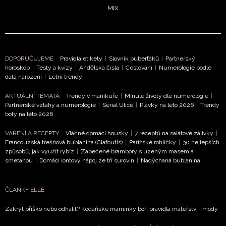
MIX
DOPORUČUJEME
Pravidla etikety
|
Slovník puberťáků
|
Partnerský
horoskop
|
Testy a kvízy
|
Andělská čísla
|
Cestování
|
Numerologie podle
data narození
|
Letní trendy
AKTUÁLNÍ TÉMATA
Trendy v manikúře
|
Minulé životy dle numerologie
|
Partnerské vztahy a numerologie
|
Seriál Ulice
|
Plavky na léto 2026
|
Trendy
boty na léto 2026
VAŘENÍ A RECEPTY
Vláčné domácí housky
|
7 receptů na salátové zálivky
|
Francouzská třešňová bublanina (Clafoutis)
|
Pařížské rohlíčky
|
30 nejlepších
NEWSLETTER
způsobů, jak využít rybíz
|
Zapečené brambory s uzeným masem a
smetanou
|
Domácí iontový nápoj ze tří surovin
|
Nadýchaná bublanina
ODESLAT
ČLÁNKY ELLE
Přihlášením k newsletteru souhlasíte s
Obchodními
podmínkami společnosti BurdaMedia Extra s.r.o.
a
Zakrýt bříško nebo odhalit? Kodaňské maminky boří pravidla mateřství i módy
potvrzujete, že jste se seznámili se
Zásadami