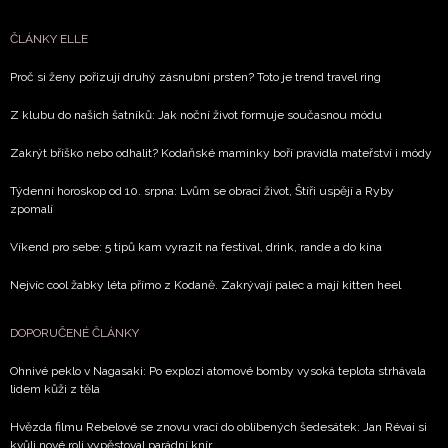
Přihlášením k newsletteru souhlasíte s
Obchodními
podmínkami společnosti BurdaMedia Extra s.r.o.
a
ČLÁNKY ELLE
potvrzujete, že jste se seznámili se
Zásadami
Proč si ženy pořizují druhý zásnubní prsten? Toto je trend travel ring
ochrany soukromí
- BurdaMedia Extra s.r.o. bude s
Vašimi údaji pracovat zejména k organizaci a
Z klubu do našich šatníků: Jak noční život formuje současnou módu
vyhodnocení akce a zasílání novinek.
Zakrýt bříško nebo odhalit? Kodaňské maminky boří pravidla mateřství i módy
Chcete navíc dostávat i další zajímavé a exkluzivní
informace od našich partnerů? Pokud souhlasíte se
Týdenní horoskop od 10. srpna: Lvům se obrací život, Štíři uspějí a Ryby
zpomalí
zpracováním údajů k tomuto účelu podle
Zásad ochrany
soukromí BurdaMedia Extra s.r.o.
, zaškrtněte toto pole.
Víkend pro sebe: 5 tipů kam vyrazit na festival, drink, rande a do kina
Nejvíc cool žabky léta přímo z Kodaně. Zakrývají palec a mají kitten heel
DOPORUČENÉ ČLÁNKY
Ohnivé peklo v Nagasaki: Po explozi atomové bomby vysoká teplota strhávala
lidem kůži z těla
Hvězda filmu Rebelové se znovu vrací do oblíbených šedesátek: Jan Révai si
kvůli nové roli vypěstoval parádní knír