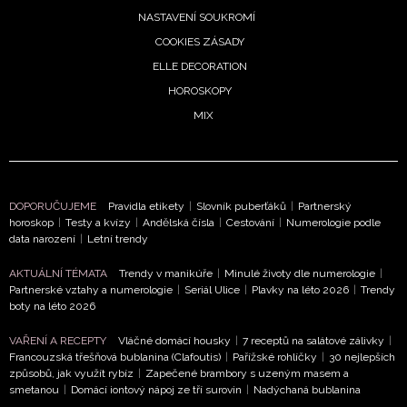
NASTAVENÍ SOUKROMÍ
COOKIES ZÁSADY
ELLE DECORATION
HOROSKOPY
MIX
DOPORUČUJEME
Pravidla etikety
|
Slovník puberťáků
|
Partnerský
horoskop
|
Testy a kvízy
|
Andělská čísla
|
Cestování
|
Numerologie podle
data narození
|
Letní trendy
AKTUÁLNÍ TÉMATA
Trendy v manikúře
|
Minulé životy dle numerologie
|
Partnerské vztahy a numerologie
|
Seriál Ulice
|
Plavky na léto 2026
|
Trendy
boty na léto 2026
NEWSLETTER
VAŘENÍ A RECEPTY
Vláčné domácí housky
|
7 receptů na salátové zálivky
|
Francouzská třešňová bublanina (Clafoutis)
|
Pařížské rohlíčky
|
30 nejlepších
ODESLAT
způsobů, jak využít rybíz
|
Zapečené brambory s uzeným masem a
smetanou
|
Domácí iontový nápoj ze tří surovin
|
Nadýchaná bublanina