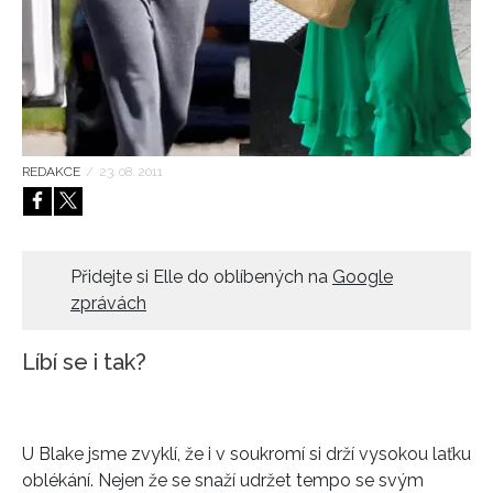
HOME
REDAKCE
/
23. 08. 2011
Přidejte si Elle do oblíbených na
Google
zprávách
Líbí se i tak?
U Blake jsme zvyklí, že i v soukromí si drží vysokou laťku
oblékání. Nejen že se snaží udržet tempo se svým