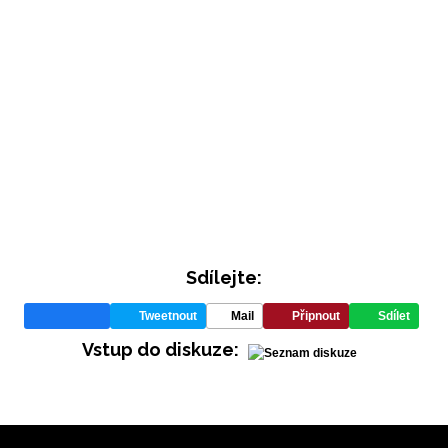
Sdílejte:
Tweetnout
Mail
Připnout
Sdílet
Vstup do diskuze: