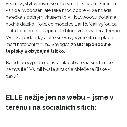
věčně vystylovaným seriálovým alter egem Serenou
van der Woodsen, ale také moc dobře ví, že mladá
herečka s dobrým vkusem to v Hollywoodu dotáhne
hodně daleko. Poté, co modelce Bar Refeali vyfoukla
idola Leonarda DiCapria, ale blondýnka zvolnila tempo.
Vysoké podpatky a útlé sukýnky vyměnila na place
mezi natáčením filmu Savages za
ultrapohodlné
tepláky
a
obyčejné tričko
.
Najednou vypadá dočista jako obyčejná smrtelnice,
nemyslíte? Všimli byste si takhle oblečené Blake v
davu?
ELLE nežije jen na webu – jsme v
terénu i na sociálních sítích: