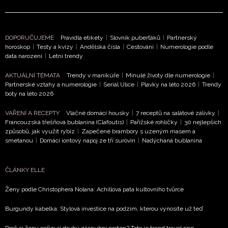
DOPORUČUJEME
Pravidla etikety
|
Slovník puberťáků
|
Partnerský
horoskop
|
Testy a kvízy
|
Andělská čísla
|
Cestování
|
Numerologie podle
data narození
|
Letní trendy
NEWSLETTER
AKTUÁLNÍ TÉMATA
Trendy v manikúře
|
Minulé životy dle numerologie
|
Partnerské vztahy a numerologie
|
Seriál Ulice
|
Plavky na léto 2026
|
Trendy
ODESLAT
boty na léto 2026
VAŘENÍ A RECEPTY
Vláčné domácí housky
|
7 receptů na salátové zálivky
|
Přihlášením k newsletteru souhlasíte s
Obchodními
Francouzská třešňová bublanina (Clafoutis)
|
Pařížské rohlíčky
|
30 nejlepších
podmínkami společnosti BurdaMedia Extra s.r.o.
a
způsobů, jak využít rybíz
|
Zapečené brambory s uzeným masem a
smetanou
|
Domácí iontový nápoj ze tří surovin
|
Nadýchaná bublanina
potvrzujete, že jste se seznámili se
Zásadami
ochrany soukromí
- BurdaMedia Extra s.r.o. bude s
Vašimi údaji pracovat zejména k organizaci a
ČLÁNKY ELLE
vyhodnocení akce a zasílání novinek.
Ženy podle Christophera Nolana: Achillova pata kultovního tvůrce
Chcete navíc dostávat i další zajímavé a exkluzivní
Burgundy kabelka: Stylová investice na podzim, kterou vynosíte už teď
informace od našich partnerů? Pokud souhlasíte se
zpracováním údajů k tomuto účelu podle
Zásad ochrany
Proč si ženy pořizují druhý zásnubní prsten? Toto je trend travel ring