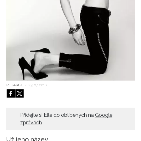
HOME
REDAKCE
/
23. 07. 2010
Přidejte si Elle do oblíbených na
Google
zprávách
Už jeho název