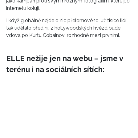
jako kampaň proti svým hrozným fotografiím, které po
internetu kolují.
I když globálně nejde o nic přelomového, už tisíce lidí
tak udělalo před ní, z hollywoodských hvězd bude
vdova po Kurtu Cobainovi rozhodně mezi prvními.
ELLE nežije jen na webu – jsme v
terénu i na sociálních sítích: