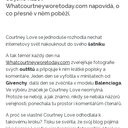
Whatcourtneyworetoday.com napovídá, o
co přesně v něm poběží.
Courtney Love se jednoduše rozhodla nechat
internetový svět nakouknout do svého
šatníku
.
A tak téměř každý den na
Whatcourtneyworetoday.com
zveřejňuje fotografie
svých
outfitů
a připojuje k nim krátké popisky a
komentáře. Jeden den se vyfotila v minišatech od
Givenchy
, další den se zvěčnila v modelu
Balenciaga
.
Ve výběru značek je Courtney Love neomylná.
Protože se nebojí, a jak známo, nikdy se nebála názorů
veřejnosti, ponechala tu prostor i komentářům čtenářů.
A proč se vlastně Courtney Love odhodlala k
takovému kroku? Tisku se svěřila, že svůj blog pojímá