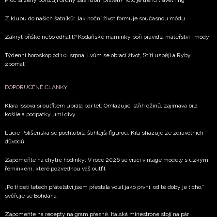
soukromí BurdaMedia Extra s.r.o.
, zaškrtněte toto pole.
Z klubu do našich šatníků: Jak noční život formuje současnou módu
Zakrýt bříško nebo odhalit? Kodaňské maminky boří pravidla mateřství i módy
Týdenní horoskop od 10. srpna: Lvům se obrací život, Štíři uspějí a Ryby
zpomalí
DOPORUČENÉ ČLÁNKY
Klára Issová si outfitem ubrala pár let: Omlazující střih džínů, zajímavá bílá
košile a podpatky umí divy
Lucie Polišenská se pochlubila štíhlejší figurou: Kila shazuje ze zdravotních
důvodů
Zapomeňte na chytré hodinky: V roce 2026 se vrací vintage modely s úzkým
řemínkem, které pozvednou váš outfit
„Po třiceti letech přátelství jsem přestala volat jako první, od té doby je ticho,“
svěřuje se Bohdana
Zapomeňte na recepty na gram přesně. Italská minestrone stojí na pár