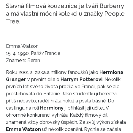
Slavná filmová kouzelnice je tváří Burberry
a má vlastní módní kolekci u značky People
Tree.
Emma Watson
15. 4. 1990, Paříž/Francie
Znamení: Beran
Roku 2001 si získala miliony fanoušků jako
Hermiona
Granger
v prvním díle o
Harrym Potterovi
. Několik
prvních let svého života prožila ve Francii, pak se ale
přestěhovala do Británie. Jako studentku ji herectví
příliš nebavilo, raději hrála hokej a psala básně. Do
castingu na roli
Hermiony
ji přihlásil její učitel. V
ohromné konkurenci vyhrála. Každý filmový díl
znamená vždy obrovský úspěch. Za svůj výkon získala
Emma Watson
už několik ocenění. Rychle se začala