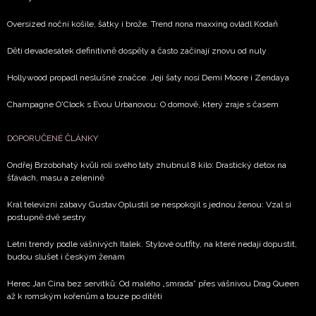
soukromí BurdaMedia Extra s.r.o.
, zaškrtněte toto pole.
Oversized noční košile, šátky i brože. Trend nona maxxing ovládl Kodaň
Děti devadesátek definitivně dospěly a často začínají znovu od nuly
Hollywood propadl neslušné značce. Její šaty nosí Demi Moore i Zendaya
Champagne O'Clock s Evou Urbanovou: O domově, který zraje s časem
DOPORUČENÉ ČLÁNKY
Ondřej Brzobohatý kvůli roli svého táty zhubnul 8 kilo: Drastický detox na
šťávách, masu a zelenině
Král televizní zábavy Gustav Oplustil se nespokojil s jednou ženou: Vzal si
postupně dvě sestry
Letní trendy podle vášnivých Italek. Stylové outfity, na které nedají dopustit,
budou slušet i českým ženám
Herec Jan Cina bez servítků: Od malého „smrada” přes vášnivou Drag Queen
až k romským kořenům a touze po dítěti