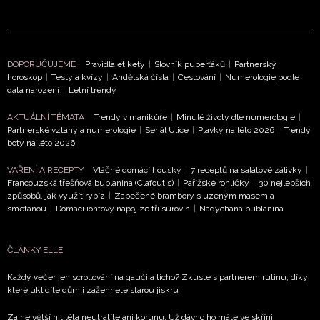
DOPORUČUJEME
Pravidla etikety
|
Slovník puberťáků
|
Partnerský
horoskop
|
Testy a kvízy
|
Andělská čísla
|
Cestování
|
Numerologie podle
data narození
|
Letní trendy
NEWSLETTER
AKTUÁLNÍ TÉMATA
Trendy v manikúře
|
Minulé životy dle numerologie
|
Partnerské vztahy a numerologie
|
Seriál Ulice
|
Plavky na léto 2026
|
Trendy
ODESLAT
boty na léto 2026
VAŘENÍ A RECEPTY
Vláčné domácí housky
|
7 receptů na salátové zálivky
|
Přihlášením k newsletteru souhlasíte s
Obchodními
Francouzská třešňová bublanina (Clafoutis)
|
Pařížské rohlíčky
|
30 nejlepších
podmínkami společnosti BurdaMedia Extra s.r.o.
a
způsobů, jak využít rybíz
|
Zapečené brambory s uzeným masem a
potvrzujete, že jste se seznámili se
Zásadami
smetanou
|
Domácí iontový nápoj ze tří surovin
|
Nadýchaná bublanina
ochrany soukromí
- BurdaMedia Extra s.r.o. bude s
Vašimi údaji pracovat zejména k organizaci a
ČLÁNKY ELLE
vyhodnocení akce a zasílání novinek.
Každý večer jen scrollování na gauči a ticho? Zkuste s partnerem rutinu, díky
Chcete navíc dostávat i další zajímavé a exkluzivní
které uklidíte dům i zažehnete starou jiskru
informace od našich partnerů? Pokud souhlasíte se
zpracováním údajů k tomuto účelu podle
Zásad ochrany
Za největší hit léta neutratíte ani korunu. Už dávno ho máte ve skříni