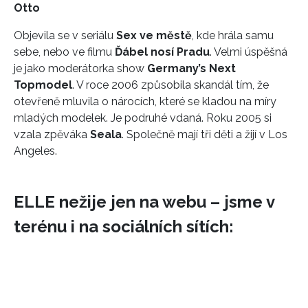
Otto
Objevila se v seriálu
Sex ve městě
, kde hrála samu
sebe, nebo ve filmu
Ďábel nosí Pradu
. Velmi úspěšná
je jako moderátorka show
Germany’s Next
Topmodel
. V roce 2006 způsobila skandál tím, že
otevřeně mluvila o nárocích, které se kladou na míry
mladých modelek. Je podruhé vdaná. Roku 2005 si
vzala zpěváka
Seala
. Společně mají tři děti a žijí v Los
Angeles.
ELLE nežije jen na webu – jsme v
terénu i na sociálních sítích: