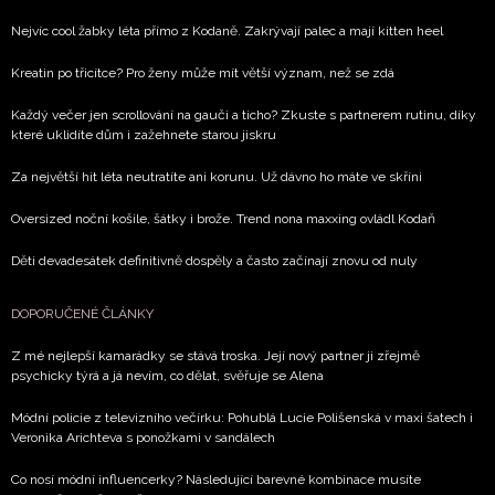
Chcete navíc dostávat i další zajímavé a exkluzivní
Nejvíc cool žabky léta přímo z Kodaně. Zakrývají palec a mají kitten heel
informace od našich partnerů? Pokud souhlasíte se
zpracováním údajů k tomuto účelu podle
Zásad ochrany
Kreatin po třicítce? Pro ženy může mít větší význam, než se zdá
soukromí BurdaMedia Extra s.r.o.
, zaškrtněte toto pole.
Každý večer jen scrollování na gauči a ticho? Zkuste s partnerem rutinu, díky
které uklidíte dům i zažehnete starou jiskru
Za největší hit léta neutratíte ani korunu. Už dávno ho máte ve skříni
Oversized noční košile, šátky i brože. Trend nona maxxing ovládl Kodaň
Děti devadesátek definitivně dospěly a často začínají znovu od nuly
DOPORUČENÉ ČLÁNKY
Z mé nejlepší kamarádky se stává troska. Její nový partner ji zřejmě
psychicky týrá a já nevím, co dělat, svěřuje se Alena
Módní policie z televizního večírku: Pohublá Lucie Polišenská v maxi šatech i
Veronika Arichteva s ponožkami v sandálech
Co nosí módní influencerky? Následující barevné kombinace musíte