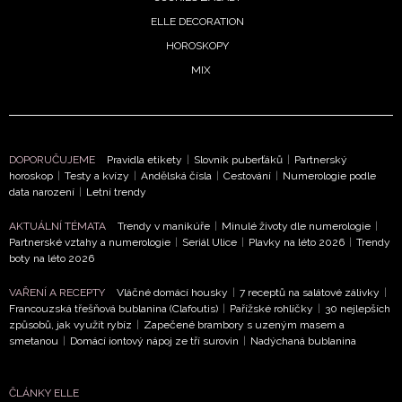
ELLE DECORATION
HOROSKOPY
MIX
DOPORUČUJEME
Pravidla etikety
|
Slovník puberťáků
|
Partnerský
horoskop
|
Testy a kvízy
|
Andělská čísla
|
Cestování
|
Numerologie podle
NEWSLETTER
data narození
|
Letní trendy
AKTUÁLNÍ TÉMATA
Trendy v manikúře
|
Minulé životy dle numerologie
|
ODESLAT
Partnerské vztahy a numerologie
|
Seriál Ulice
|
Plavky na léto 2026
|
Trendy
boty na léto 2026
Přihlášením k newsletteru souhlasíte s
Obchodními
VAŘENÍ A RECEPTY
Vláčné domácí housky
|
7 receptů na salátové zálivky
|
podmínkami společnosti BurdaMedia Extra s.r.o.
a
Francouzská třešňová bublanina (Clafoutis)
|
Pařížské rohlíčky
|
30 nejlepších
potvrzujete, že jste se seznámili se
Zásadami
způsobů, jak využít rybíz
|
Zapečené brambory s uzeným masem a
ochrany soukromí
- BurdaMedia Extra s.r.o. bude s
smetanou
|
Domácí iontový nápoj ze tří surovin
|
Nadýchaná bublanina
Vašimi údaji pracovat zejména k organizaci a
vyhodnocení akce a zasílání novinek.
ČLÁNKY ELLE