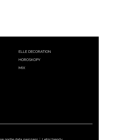
ELLE DECORATION
HOROSKOPY
MIX
e podle data narození
|
Letní trendy