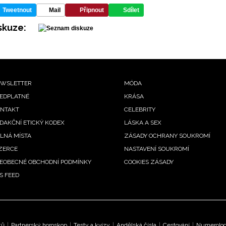
Tweetnout
Mail
Připnout
Sdílet
skuze:
ooter
WSLETTER
MÓDA
EDPLATNÉ
KRÁSA
enu
NTAKT
CELEBRITY
DAKČNÍ ETICKÝ KODEX
LÁSKA A SEX
LNÁ MÍSTA
ZÁSADY OCHRANY SOUKROMÍ
ZERCE
NASTAVENÍ SOUKROMÍ
EOBECNÉ OBCHODNÍ PODMÍNKY
COOKIES ZÁSADY
S FEED
ků
|
Partnerský horoskop
|
Testy a kvízy
|
Andělská čísla
|
Cestování
|
Numerologi