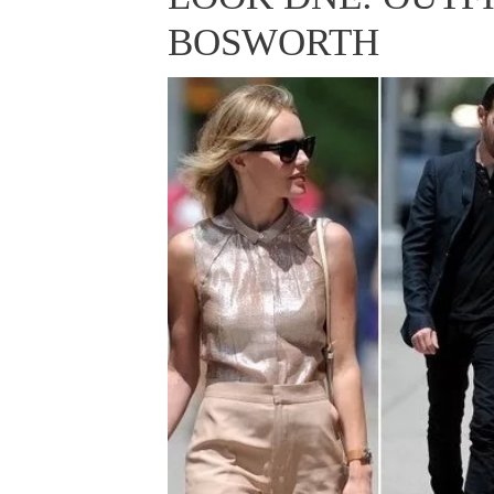
ELLE BEAUTY LOUNGE
L
BOSWORTH
S
V
S
S
ELLE DECORATION
H
INFORMACE
REDAKCE