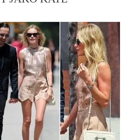
ÁSKA A SEX
ELLEPHORIA
ELLE STOR
ingles
y a on
ex
vatba
OME
NEWSLETTER