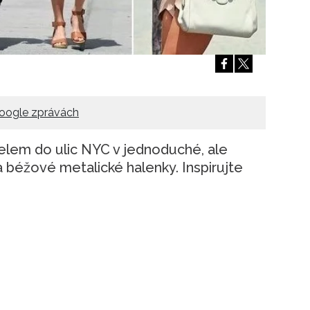
Přihlášením k newsletteru souhlasíte s
Obcho
společnosti BurdaMedia Extra s.r.o.
a potv
Zásadami ochrany soukromí
- BurdaMedia E
pracovat zejména k organizaci a vyhodnocení 
Chcete navíc dostávat i další zajímavé a exkluz
Pokud souhlasíte se zpracováním údajů k tom
oogle zprávách
soukromí BurdaMedia Extra s.r.o.
, zaškrtnět
telem do ulic NYC v jednoduché, ale
 béžové metalické halenky. Inspirujte