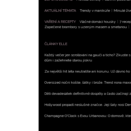
AKTUÁLNÍ TÉMATA
Trendy v manikúře
|
Minulé živ
VAŘENÍ A RECEPTY
Vláčné domácí housky
|
7 recep
Zapečené brambory s uzeným masem a smetanou
|
ČLÁNKY ELLE
Každý večer jen scrollování na gauči a ticho? Zkuste s
dům i zažehnete starou jiskru
Za největší hit léta neutratíte ani korunu. Už dávno ho
Oversized noční košile, šátky i brože. Trend nona max
Děti devadesátek definitivně dospěly a často začínají
Hollywood propadl neslušné značce. Její šaty nosí D
Champagne O'Clock s Evou Urbanovou: O domově, kte