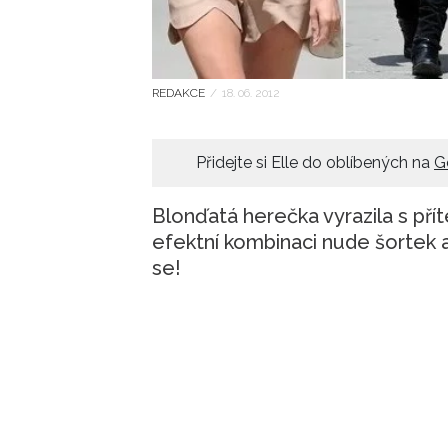
REDAKCE
/
18. 06. 2012
Přidejte si Elle do oblíbených na
G
Blonďatá herečka vyrazila s pří
efektní kombinaci nude šortek a
se!