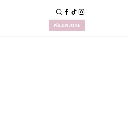
PŘEDPLATNÉ
VÍCE
Y
CELEBRITY
Novinky
Styl slavných
Rozhovory
ie