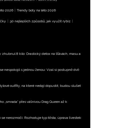
léto 2026
|
Trendy boty na léto 2026
íčky
|
30 nejlepších způsobů, jak využít rybíz
|
ty zhubnul 8 kilo: Drastický detox na šťávách, masu a
 se nespokojil s jednou ženou: Vzal si postupně dvě
tylové outfity, na které nedají dopustit, budou slušet
ého „smrada” přes vášnivou Drag Queen až k
u se nerozmočí. Rozhoduje typ těsta, úprava švestek