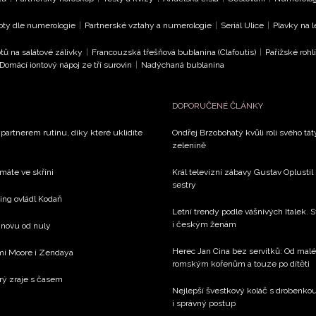
oty dle numerologie
|
Partnerské vztahy a numerologie
|
Seriál Ulice
|
Plavky na 
tů na salátové zálivky
|
Francouzská třešňová bublanina (Clafoutis)
|
Pařížské rohl
Domácí iontový nápoj ze tří surovin
|
Nadýchaná bublanina
DOPORUČENÉ ČLÁNKY
 partnerem rutinu, díky které uklidíte
Ondřej Brzobohatý kvůli roli svého tá
zelenině
 máte ve skříni
Král televizní zábavy Gustav Oplustil
sestry
xing ovládl Kodaň
Letní trendy podle vášnivých Italek. S
i českým ženám
 znovu od nuly
Herec Jan Cina bez servítků: Od mal
emi Moore i Zendaya
romským kořenům a touze po dítěti
rý zraje s časem
Nejlepší švestkový koláč s drobenko
i správný postup