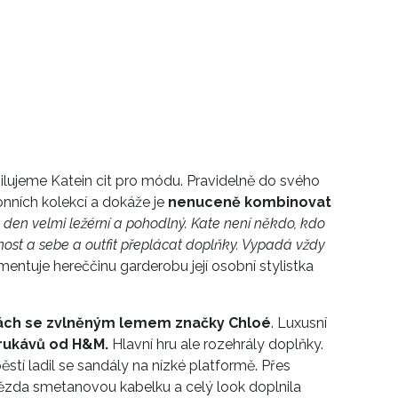
ilujeme Katein cit pro módu. Pravidelně do svého
onních kolekcí a dokáže je
nenuceně kombinovat
řes den velmi ležérní a pohodlný. Kate není někdo, kdo
nost a sebe a outfit přeplácat doplňky. Vypadá vždy
mentuje hereččinu garderobu její osobní stylistka
ách se zvlněným lemem značky Chloé
. Luxusní
rukávů od H&M.
Hlavní hru ale rozehrály doplňky.
stí ladil se sandály na nízké platformě. Přes
ězda smetanovou kabelku a celý look doplnila