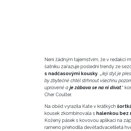
Není žádným tajemstvím, že v redakci m
šatníku zařazuje poslední trendy ze sez
s nadčasovými kousky
. „
Její styl je p
by zbytečně chtěl strhnout všechnu pozor
upraveně a
je zábava se na ni dívat
,
“ ko
Cher Coulter.
Na oběd vyrazila Kate v krátkých
šortk
kousek zkombinovala s
halenkou bez 
Kožený pásek s kovovou aplikací na zápě
rameno přehodila devětadvacetiletá hv