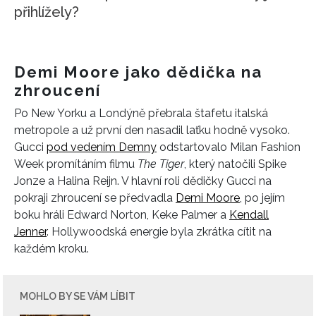
přihlížely?
Demi Moore jako dědička na
zhroucení
Po New Yorku a Londýně přebrala štafetu italská
metropole a už první den nasadil laťku hodně vysoko.
Gucci
pod vedením Demny
odstartovalo Milan Fashion
Week promítáním filmu
The Tiger
, který natočili Spike
Jonze a Halina Reijn. V hlavní roli dědičky Gucci na
pokraji zhroucení se předvadla
Demi Moore
, po jejím
boku hráli Edward Norton, Keke Palmer a
Kendall
Jenner
. Hollywoodská energie byla zkrátka cítit na
každém kroku.
MOHLO BY SE VÁM LÍBIT