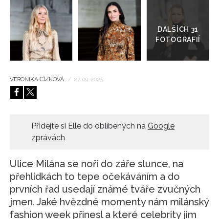
Přejít
do
HOME
galerie
VERONIKA ČÍŽKOVÁ
/
27. 09. 2025
Přidejte si Elle do oblíbených na
Google
zprávách
Ulice Milána se noří do záře slunce, na
přehlídkách to tepe očekáváním a do
prvních řad usedají známé tváře zvučných
jmen. Jaké hvězdné momenty nám milánský
fashion week přinesl a které celebrity jim