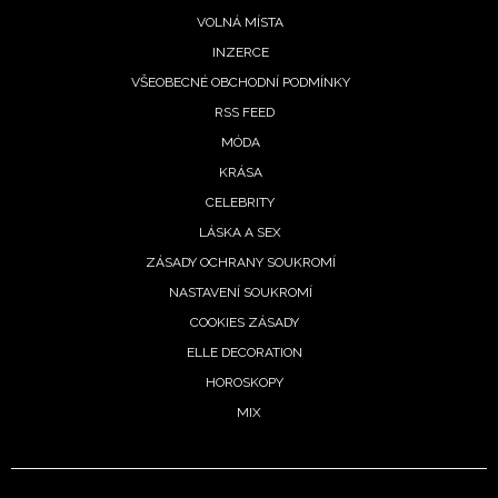
VOLNÁ MÍSTA
INZERCE
VŠEOBECNÉ OBCHODNÍ PODMÍNKY
RSS FEED
MÓDA
KRÁSA
CELEBRITY
NEWSLETTER
LÁSKA A SEX
ZÁSADY OCHRANY SOUKROMÍ
ODESLAT
NASTAVENÍ SOUKROMÍ
COOKIES ZÁSADY
Přihlášením k newsletteru souhlasíte s
Obchodními
ELLE DECORATION
podmínkami společnosti BurdaMedia Extra s.r.o.
a
HOROSKOPY
potvrzujete, že jste se seznámili se
Zásadami
MIX
ochrany soukromí
- BurdaMedia Extra s.r.o. bude s
Vašimi údaji pracovat zejména k organizaci a
vyhodnocení akce a zasílání novinek.