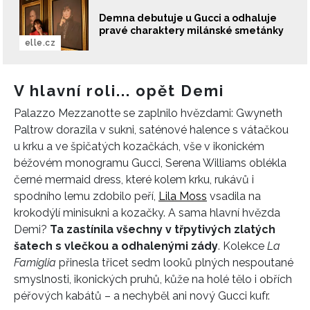
Demna debutuje u Gucci a odhaluje
pravé charaktery milánské smetánky
elle.cz
V hlavní roli... opět Demi
Palazzo Mezzanotte se zaplnilo hvězdami: Gwyneth
Paltrow dorazila v sukni, saténové halence s vátačkou
u krku a ve špičatých kozačkách, vše v ikonickém
béžovém monogramu Gucci, Serena Williams oblékla
černé mermaid dress, které kolem krku, rukávů i
spodního lemu zdobilo peří,
Lila Moss
vsadila na
krokodýlí minisukni a kozačky. A sama hlavní hvězda
Demi?
Ta zastínila všechny v třpytivých zlatých
šatech s vlečkou a odhalenými zády
. Kolekce
La
Famiglia
přinesla třicet sedm looků plných nespoutané
smyslnosti, ikonických pruhů, kůže na holé tělo i obřích
péřových kabátů – a nechyběl ani nový Gucci kufr.