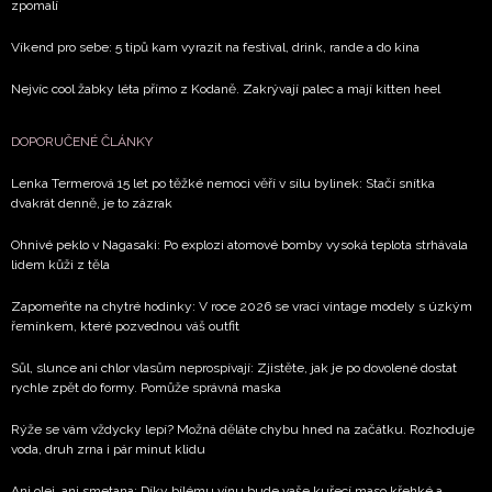
zpomalí
Víkend pro sebe: 5 tipů kam vyrazit na festival, drink, rande a do kina
Nejvíc cool žabky léta přímo z Kodaně. Zakrývají palec a mají kitten heel
DOPORUČENÉ ČLÁNKY
Lenka Termerová 15 let po těžké nemoci věří v sílu bylinek: Stačí snítka
dvakrát denně, je to zázrak
Ohnivé peklo v Nagasaki: Po explozi atomové bomby vysoká teplota strhávala
lidem kůži z těla
Zapomeňte na chytré hodinky: V roce 2026 se vrací vintage modely s úzkým
řemínkem, které pozvednou váš outfit
Sůl, slunce ani chlor vlasům neprospívají: Zjistěte, jak je po dovolené dostat
rychle zpět do formy. Pomůže správná maska
Rýže se vám vždycky lepí? Možná děláte chybu hned na začátku. Rozhoduje
voda, druh zrna i pár minut klidu
Ani olej, ani smetana: Díky bílému vínu bude vaše kuřecí maso křehké a