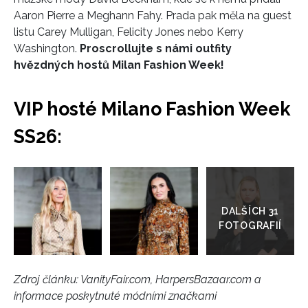
Aaron Pierre a Meghann Fahy. Prada pak měla na guest
listu Carey Mulligan, Felicity Jones nebo Kerry
Washington.
Proscrollujte s námi outfity
hvězdných hostů Milan Fashion Week!
VIP hosté Milano Fashion Week
SS26:
Přejít
do
galerie
INFORMACE
Zdroj článku:
VanityFair.com, HarpersBazaar.com a
informace poskytnuté módními značkami
REDAKCE