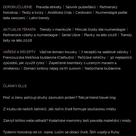
Chcete navíc dostávat i další zajímavé a exkluzivní
DOPORUČUJEME
Pravidla etikety
|
Slovník puberťáků
|
Partnerský
informace od našich partnerů? Pokud souhlasíte se
horoskop
|
Testy a kvízy
|
Andělská čísla
|
Cestování
|
Numerologie podle
zpracováním údajů k tomuto účelu podle
Zásad ochrany
data narození
|
Letní trendy
soukromí BurdaMedia Extra s.r.o.
, zaškrtněte toto pole.
AKTUÁLNÍ TÉMATA
Trendy v manikúře
|
Minulé životy dle numerologie
|
Partnerské vztahy a numerologie
|
Seriál Ulice
|
Plavky na léto 2026
|
Trendy
boty na léto 2026
VAŘENÍ A RECEPTY
Vláčné domácí housky
|
7 receptů na salátové zálivky
|
Francouzská třešňová bublanina (Clafoutis)
|
Pařížské rohlíčky
|
30 nejlepších
způsobů, jak využít rybíz
|
Zapečené brambory s uzeným masem a
smetanou
|
Domácí iontový nápoj ze tří surovin
|
Nadýchaná bublanina
ČLÁNKY ELLE
Proč si ženy pořizují druhý zásnubní prsten? Toto je trend travel ring
Z klubu do našich šatníků: Jak noční život formuje současnou módu
Zakrýt bříško nebo odhalit? Kodaňské maminky boří pravidla mateřství i módy
Týdenní horoskop od 10. srpna: Lvům se obrací život, Štíři uspějí a Ryby