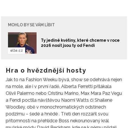
MOHLO BY SE VÁM LÍBIT
Ty jediné květiny, které chceme v roce
2026 nosit jsou ty od Fendi
elle.cz
Hra o hvězdnější hosty
Jak to na Fashion Weeku bývá, show se odehrává nejen
na mole, ale i v první řadě. Alberta Ferretti přilákala
Olivii Palermo nebo Cristinu Marino, Max Mara Paz Vegu
a Fendi poctila návštěvou Naomi Watts či Shailene
Woodley, obě v monochromatických odstínech
podzimu – šedé a hnědé . Třetí den rozzářil svou
přítomností na přehlídce Boss nekorunovaný král
mužské módy David Beckham, kde se k němu přidali