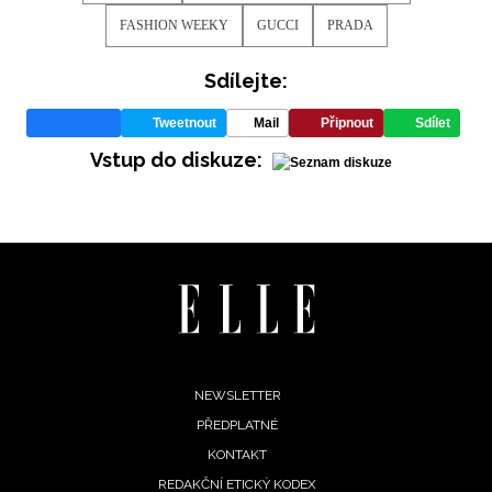
FASHION WEEKY
GUCCI
PRADA
Sdílejte:
Tweetnout
Mail
Připnout
Sdílet
Vstup do diskuze:
Footer
NEWSLETTER
PŘEDPLATNÉ
menu
KONTAKT
REDAKČNÍ ETICKÝ KODEX