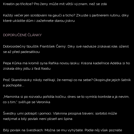
Kreatin po třicítce? Pro ženy může mít větší význam, než se zdá
Každý večer jen scrollování na gauči a ticho? Zkuste s partnerem rutinu, díky
které uklidíte dům i zažehnete starou jiskru
DOPORUČENÉ ČLÁNKY
Dobrosrdečný tlouštík František Černý: Díky své nadváze získával role, oženil
se až před padesátkou
Pepa Kůrka má kromě syna Rafíka novou lásku: Krásná kadeřnice Adélka si ho
získala díky jídlu z fast foodu
Proč Skandinávky nikdy neříkají, že nemají co na sebe? Okopírujte jejich šatník
a pochopíte...
„Maminka si po rozvodu pořídila kočku, dnes se to vymklo kontrole a já nevím,
co s tím,“ svěřuje se Veronika
Švestky umí potrápit i pomoci. Vláknina prospívá trávení, sorbitol může
nadýmat a bílý povlak není plíseň ani špína
Bílý povlak na švestkách: Možná se mu vyhýbáte. Podle něj však poznáte