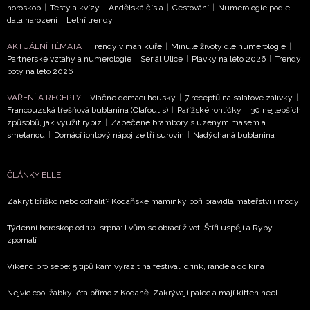
horoskop
|
Testy a kvízy
|
Andělská čísla
|
Cestování
|
Numerologie podle
data narození
|
Letní trendy
AKTUÁLNÍ TÉMATA
Trendy v manikúře
|
Minulé životy dle numerologie
|
NEWSLETTER
Partnerské vztahy a numerologie
|
Seriál Ulice
|
Plavky na léto 2026
|
Trendy
boty na léto 2026
ODESLAT
VAŘENÍ A RECEPTY
Vláčné domácí housky
|
7 receptů na salátové zálivky
|
Francouzská třešňová bublanina (Clafoutis)
|
Pařížské rohlíčky
|
30 nejlepších
způsobů, jak využít rybíz
|
Zapečené brambory s uzeným masem a
Přihlášením k newsletteru souhlasíte s
Obchodními
smetanou
|
Domácí iontový nápoj ze tří surovin
|
Nadýchaná bublanina
podmínkami společnosti BurdaMedia Extra s.r.o.
a
potvrzujete, že jste se seznámili se
Zásadami
ČLÁNKY ELLE
ochrany soukromí
- BurdaMedia Extra s.r.o. bude s
Vašimi údaji pracovat zejména k organizaci a
Zakrýt bříško nebo odhalit? Kodaňské maminky boří pravidla mateřství i módy
vyhodnocení akce a zasílání novinek.
Týdenní horoskop od 10. srpna: Lvům se obrací život, Štíři uspějí a Ryby
Chcete navíc dostávat i další zajímavé a exkluzivní
zpomalí
informace od našich partnerů? Pokud souhlasíte se
zpracováním údajů k tomuto účelu podle
Zásad ochrany
Víkend pro sebe: 5 tipů kam vyrazit na festival, drink, rande a do kina
soukromí BurdaMedia Extra s.r.o.
, zaškrtněte toto pole.
Nejvíc cool žabky léta přímo z Kodaně. Zakrývají palec a mají kitten heel