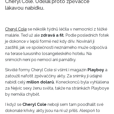
Cheryl Cole. Udělal proto zpěvačce
lákavou nabídku.
Cheryl Cole
se několik týdnů léčila v nemocnici z těžké
malárie. Teď už ale
zdravá a fit
. Podle posledních fotek
je dokonce v lepší formě než kdy dřív. Novináři ji
zastihli, jak ve společnosti neznámého muže odpočívá
na terase luxusního losangeleského hotelu. Na
snímcích není po nemoci ani památky.
Skvělé formy Cheryl Cole si všiml i magazín
Playboy
a
zatoužil nafotit zpěvaččiny akty. Za snímky jí údajně
nabídl celý
milion dolarů
. Koneckonců byla vyhlášena
za Nejvíc sexy ženu světa, takže na stránkách Playboye
by neměla chybět.
I když se
Cheryl Cole
nebojí sem tam poodhalit své
dokonalé křivky, akty jsou na ni už příliš. Alespoň to