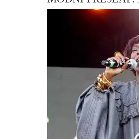
ELLE BEAUTY LOUNGE
L
S
V
S
S
ELLE DECORATION
H
INFORMACE
REDAKCE