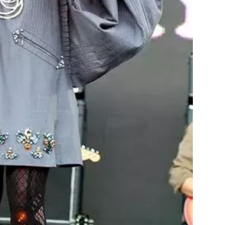
Přihlášením k newsletteru souhlasíte s
Obcho
společnosti BurdaMedia Extra s.r.o.
a potv
Zásadami ochrany soukromí
- BurdaMedia E
pracovat zejména k organizaci a vyhodnocení 
Chcete navíc dostávat i další zajímavé a exkluz
Pokud souhlasíte se zpracováním údajů k tom
soukromí BurdaMedia Extra s.r.o.
, zaškrtnět