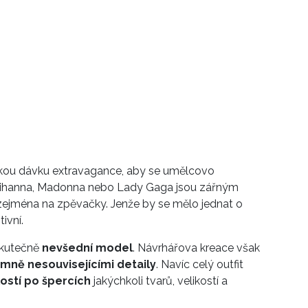
ehkou dávku extravagance, aby se umělcovo
Rihanna, Madonna nebo Lady Gaga jsou zářným
 zejména na zpěvačky. Jenže by se mělo jednat o
ivní.
 skutečně
nevšední model
. Návrhářova kreace však
mně nesouvisejícími detaily
. Navíc celý outfit
ostí po špercích
jakýchkoli tvarů, velikostí a