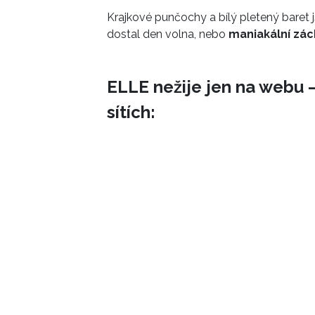
Krajkové punčochy a bílý pletený baret 
dostal den volna, nebo
maniakální zác
ELLE nežije jen na webu –
sítích: