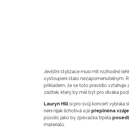
Jevištní stylizace musí mít rozhodně l
vystoupení stalo nezapomenutelným. 
příkladem, že se toto pravidlo vztahuje
zážitek, který by měl být pro diváka pozit
Lauryn Hill
si pro svůj koncert vybrala
není nijak lichotivá a je
přeplněna vzáje
působí, jako by zpěvačka trpěla
posedl
materiálů.