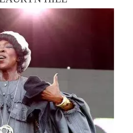
ÁSKA A SEX
ELLEPHORIA
ELLE STOR
ingles
y a on
ex
vatba
OME
NEWSLETTER