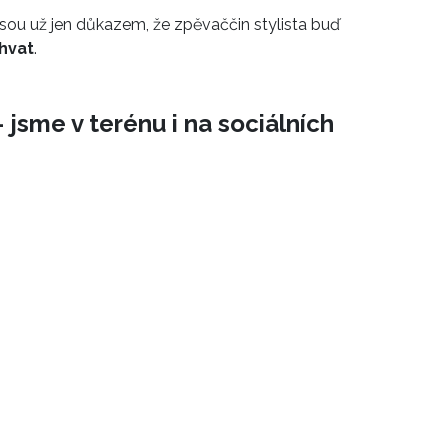
jsou už jen důkazem, že zpěvaččin stylista buď
hvat
.
 jsme v terénu i na sociálních