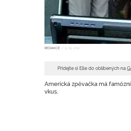
REDAKCE
/
9. 09. 2010
Přidejte si Elle do oblíbených na
G
Americká zpěvačka má famózní hla
vkus.