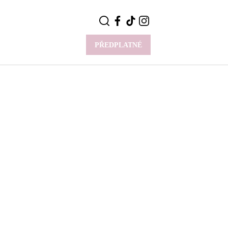
PŘEDPLATNÉ
VÍCE
Y
CELEBRITY
Novinky
Styl slavných
Rozhovory
ie