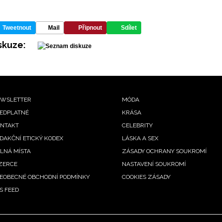
Tweetnout
Mail
Připnout
Sdílet
skuze:
ooter
WSLETTER
MÓDA
EDPLATNÉ
KRÁSA
enu
NTAKT
CELEBRITY
DAKČNÍ ETICKÝ KODEX
LÁSKA A SEX
LNÁ MÍSTA
ZÁSADY OCHRANY SOUKROMÍ
ZERCE
NASTAVENÍ SOUKROMÍ
EOBECNÉ OBCHODNÍ PODMÍNKY
COOKIES ZÁSADY
S FEED