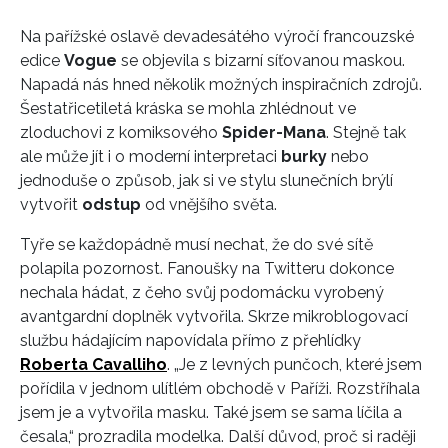
Na pařížské oslavě devadesátého výročí francouzské
edice
Vogue
se objevila s bizarní síťovanou maskou.
Napadá nás hned několik možných inspiračních zdrojů.
Šestatřicetiletá kráska se mohla zhlédnout ve
zloduchovi z komiksového
Spider-Mana
. Stejně tak
ale může jít i o moderní interpretaci
burky
nebo
jednoduše o způsob, jak si ve stylu slunečních brýlí
vytvořit
odstup
od vnějšího světa.
Tyře se každopádně musí nechat, že do své sítě
polapila pozornost. Fanoušky na Twitteru dokonce
nechala hádat, z čeho svůj podomácku vyrobený
avantgardní doplněk vytvořila. Skrze mikroblogovací
službu hádajícím napovídala přímo z přehlídky
Roberta Cavalliho
. „Je z levných punčoch, které jsem
pořídila v jednom ulítlém obchodě v Paříži. Rozstříhala
jsem je a vytvořila masku. Také jsem se sama líčila a
česala,“ prozradila modelka. Další důvod, proč si raději