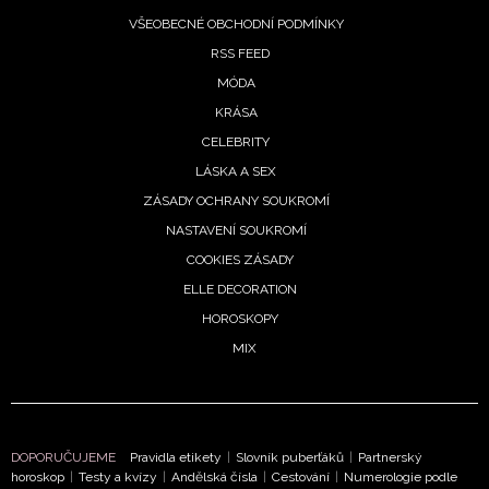
VŠEOBECNÉ OBCHODNÍ PODMÍNKY
RSS FEED
MÓDA
KRÁSA
CELEBRITY
LÁSKA A SEX
ZÁSADY OCHRANY SOUKROMÍ
NASTAVENÍ SOUKROMÍ
COOKIES ZÁSADY
ELLE DECORATION
HOROSKOPY
MIX
DOPORUČUJEME
Pravidla etikety
|
Slovník puberťáků
|
Partnerský
horoskop
|
Testy a kvízy
|
Andělská čísla
|
Cestování
|
Numerologie podle