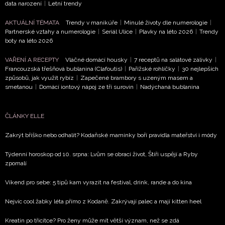
data narození
|
Letní trendy
AKTUÁLNÍ TÉMATA
Trendy v manikúře
|
Minulé životy dle numerologie
|
NEWSLETTER
Partnerské vztahy a numerologie
|
Seriál Ulice
|
Plavky na léto 2026
|
Trendy
boty na léto 2026
ODESLAT
VAŘENÍ A RECEPTY
Vláčné domácí housky
|
7 receptů na salátové zálivky
|
Francouzská třešňová bublanina (Clafoutis)
|
Pařížské rohlíčky
|
30 nejlepších
Přihlášením k newsletteru souhlasíte s
Obchodními
způsobů, jak využít rybíz
|
Zapečené brambory s uzeným masem a
smetanou
|
Domácí iontový nápoj ze tří surovin
|
Nadýchaná bublanina
podmínkami společnosti BurdaMedia Extra s.r.o.
a
potvrzujete, že jste se seznámili se
Zásadami
ochrany soukromí
- BurdaMedia Extra s.r.o. bude s
ČLÁNKY ELLE
Vašimi údaji pracovat zejména k organizaci a
Zakrýt bříško nebo odhalit? Kodaňské maminky boří pravidla mateřství i módy
vyhodnocení akce a zasílání novinek.
Týdenní horoskop od 10. srpna: Lvům se obrací život, Štíři uspějí a Ryby
Chcete navíc dostávat i další zajímavé a exkluzivní
zpomalí
informace od našich partnerů? Pokud souhlasíte se
zpracováním údajů k tomuto účelu podle
Zásad ochrany
Víkend pro sebe: 5 tipů kam vyrazit na festival, drink, rande a do kina
soukromí BurdaMedia Extra s.r.o.
, zaškrtněte toto pole.
Nejvíc cool žabky léta přímo z Kodaně. Zakrývají palec a mají kitten heel
Kreatin po třicítce? Pro ženy může mít větší význam, než se zdá