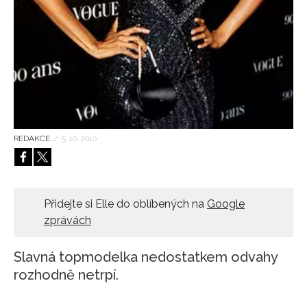
HOME
REDAKCE
/
5. 10. 2010
Přidejte si Elle do oblíbených na
Google
zprávách
Slavná topmodelka nedostatkem odvahy
rozhodně netrpí.