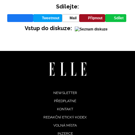
Sdílejte:
Tweetnout
Mail
Připnout
Sdílet
Vstup do diskuze:
INFORMACE
REDAKCE
Footer
NEWSLETTER
PŘEDPLATNÉ
menu
KONTAKT
REDAKČNÍ ETICKÝ KODEX
VOLNÁ MÍSTA
INZERCE