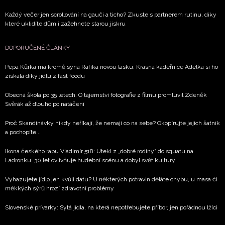
Každý večer jen scrollování na gauči a ticho? Zkuste s partnerem rutinu, díky
které uklidíte dům i zažehnete starou jiskru
DOPORUČENÉ ČLÁNKY
Pepa Kůrka má kromě syna Rafíka novou lásku: Krásná kadeřnice Adélka si ho
získala díky jídlu z fast foodu
Obecná škola po 35 letech: O tajemství fotografie z filmu promluvil Zdeněk
Svěrák až dlouho po natáčení
Proč Skandinávky nikdy neříkají, že nemají co na sebe? Okopírujte jejich šatník
a pochopíte...
Ikona českého rapu Vladimír 518: Utekl z „dobré rodiny“ do squatu na
Ladronku. 30 let ovlivňuje hudební scénu a dobyl svět kultury
Vyhazujete jídlo jen kvůli datu? U některých potravin děláte chybu, u masa či
měkkých sýrů hrozí zdravotní problémy
Slovenské prívarky: Sytá jídla, na která nepotřebujete příbor, jen pořádnou lžíci