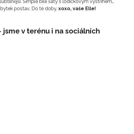
subtilnější. Simple bílé šaty s lodičkovým výstřihem…
bytek postav. Do té doby,
xoxo, vaše Elle!
 jsme v terénu i na sociálních