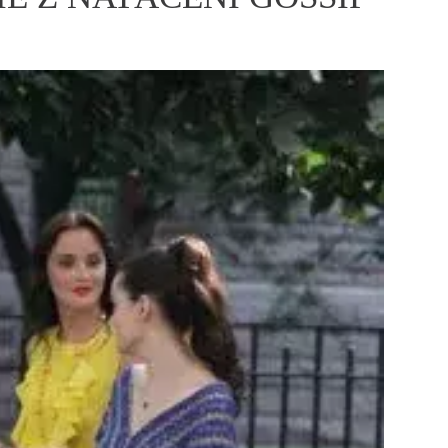
ÁSKA A SEX
ELLEPHORIA
ELLE STOR
ingles
y a on
ex
vatba
OME
NEWSLETTER