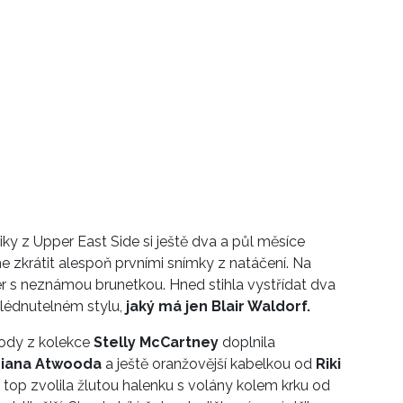
iky z Upper East Side si ještě dva a půl měsíce
zkrátit alespoň prvními snímky z natáčení. Na
er s neznámou brunetkou. Hned stihla vystřídat dva
hlédnutelném stylu,
jaký má jen Blair Waldorf.
ody z kolekce
Stelly McCartney
doplnila
riana Atwooda
a ještě oranžovější kabelkou od
Riki
 top zvolila žlutou halenku s volány kolem krku od