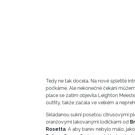
Tedy ne tak docela. Na nové spletité intr
počkáme. Ale nekonečné čekání můžeme 
place se zatím objevila Leighton Meest
outfity, takže začala ve velkém a nepře
Skládanou sukni posetou citrusovými pl
oranžovými lakovanými lodičkami od
B
Rosetta
. A aby barev nebylo málo, jako