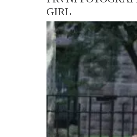
ELLE BEAUTY LOUNGE
L
GIRL
S
V
S
S
ELLE DECORATION
H
INFORMACE
REDAKCE