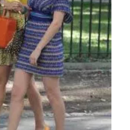
Přihlášením k newsletteru souhlasíte s
Obcho
společnosti BurdaMedia Extra s.r.o.
a potv
Zásadami ochrany soukromí
- BurdaMedia E
pracovat zejména k organizaci a vyhodnocení 
Chcete navíc dostávat i další zajímavé a exkluz
Pokud souhlasíte se zpracováním údajů k tom
soukromí BurdaMedia Extra s.r.o.
, zaškrtnět