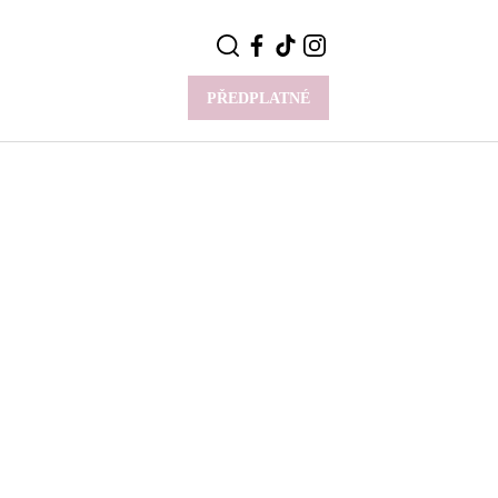
PŘEDPLATNÉ
VÍCE
Y
CELEBRITY
Novinky
Styl slavných
Rozhovory
ie