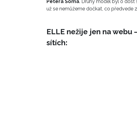
Petera Soma
. Druhý model byl o dost 
už se nemůžeme dočkat, co předvede z
ELLE nežije jen na webu –
sítích: