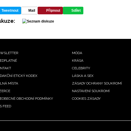
Tweetnout
Mail
Připnout
Sdílet
skuze:
ooter
WSLETTER
MÓDA
EDPLATNÉ
KRÁSA
enu
NTAKT
CELEBRITY
DAKČNÍ ETICKÝ KODEX
LÁSKA A SEX
LNÁ MÍSTA
ZÁSADY OCHRANY SOUKROMÍ
ZERCE
NASTAVENÍ SOUKROMÍ
EOBECNÉ OBCHODNÍ PODMÍNKY
COOKIES ZÁSADY
S FEED