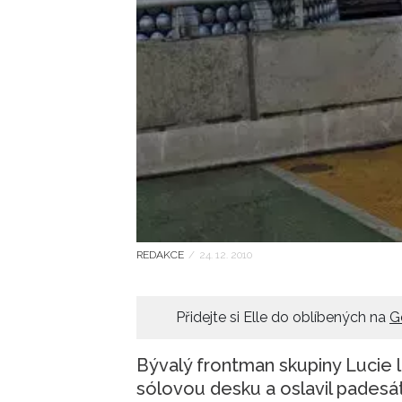
REDAKCE
/
24. 12. 2010
Přidejte si Elle do oblíbených na
G
Bývalý frontman skupiny Lucie 
sólovou desku a oslavil padesá