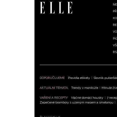
F
NE
PŘ
m
KO
RE
VO
IN
VŠ
RS
DOPORUČUJEME
Pravidla etikety
|
Slovník puberťá
AKTUÁLNÍ TÉMATA
Trendy v manikúře
|
Minulé živ
VAŘENÍ A RECEPTY
Vláčné domácí housky
|
7 recep
Zapečené brambory s uzeným masem a smetanou
|