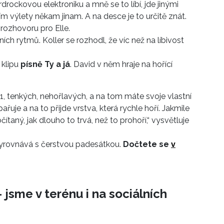
drockovou elektroniku a mně se to líbí, jde jinými
m výlety někam jinam. A na desce je to určitě znát.
v rozhovoru pro Elle.
ch rytmů. Koller se rozhodl, že víc než na líbivost
 klipu
písně Ty a já
. David v něm hraje na hořící
e 1, tenkých, nehořlavých, a na tom máte svoje vlastní
řuje a na to přijde vrstva, která rychle hoří. Jakmile
čítaný, jak dlouho to trvá, než to prohoří,“ vysvětluje
se vyrovnává s čerstvou padesátkou.
Dočtete se
v
 jsme v terénu i na sociálních