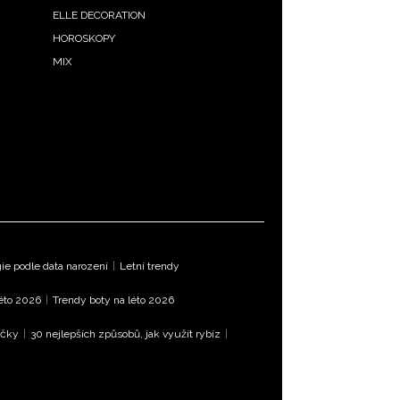
ELLE DECORATION
HOROSKOPY
MIX
e podle data narození
|
Letní trendy
léto 2026
|
Trendy boty na léto 2026
íčky
|
30 nejlepších způsobů, jak využít rybíz
|