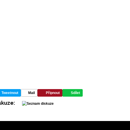
Tweetnout
Mail
Připnout
Sdílet
skuze: