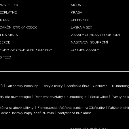
ooter
WSLETTER
MÓDA
EDPLATNÉ
KRÁSA
enu
NTAKT
CELEBRITY
DAKČNÍ ETICKÝ KODEX
LÁSKA A SEX
LNÁ MÍSTA
ZÁSADY OCHRANY SOUKROMÍ
ZERCE
NASTAVENÍ SOUKROMÍ
EOBECNÉ OBCHODNÍ PODMÍNKY
COOKIES ZÁSADY
S FEED
ků
|
Partnerský horoskop
|
Testy a kvízy
|
Andělská čísla
|
Cestování
|
Numerologi
oty dle numerologie
|
Partnerské vztahy a numerologie
|
Seriál Ulice
|
Plavky na 
tů na salátové zálivky
|
Francouzská třešňová bublanina (Clafoutis)
|
Pařížské rohl
Domácí iontový nápoj ze tří surovin
|
Nadýchaná bublanina