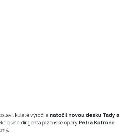
slavil kulaté výročí a
natočil novou desku Tady a
někdejšího dirigenta plzeňské opery
Petra Kofroně
.
rný.