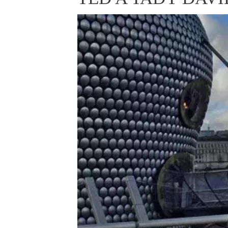
ELLE BEAUTY LOUNGE
L
S
V
S
S
ELLE DECORATION
H
INFORMACE
REDAKCE