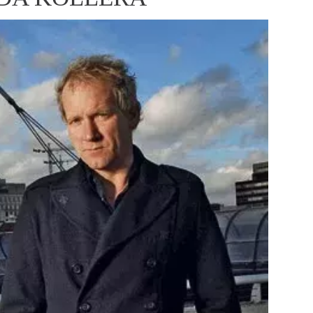
ÁSKA A SEX
ELLEPHORIA
ELLE STOR
ingles
y a on
ex
vatba
OME
NEWSLETTER