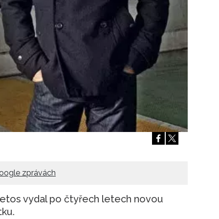
Přihlášením k newsletteru souhlasíte s
Obcho
společnosti BurdaMedia Extra s.r.o.
a potv
Zásadami ochrany soukromí
- BurdaMedia E
pracovat zejména k organizaci a vyhodnocení 
Chcete navíc dostávat i další zajímavé a exkluz
Pokud souhlasíte se zpracováním údajů k tom
soukromí BurdaMedia Extra s.r.o.
, zaškrtnět
oogle zprávách
letos vydal po čtyřech letech novou
tku.