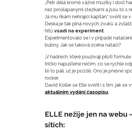
„Petr dělá kromě vážné muziky i dost har
než prošlapanými stezkami a jsou to s ní
Já mu říkám nehrající kapitán,“ svěřil se 
Deska je tak plná nových zvuků a zvláštní
hitů
vsadí na experiment
.
Experimentovalo se i v případě natáčení
bubny. Jak se taková scéna natáčí?
„V hadrech, které používají piloti formul
tričko napuštěné něčím, co se rychle odpa
tě to pálí, už je pozdě. Ono je přesně spo
rocker.
David Koller se Elle svěřil i s tím, jak 
aktuálním vydání časopisu
.
ELLE nežije jen na webu –
sítích: