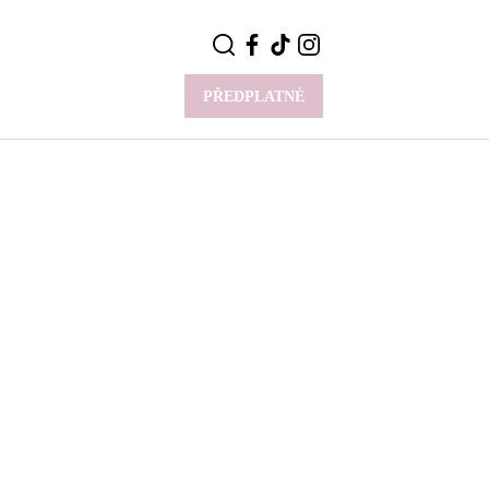
PŘEDPLATNÉ
VÍCE
Y
CELEBRITY
Novinky
Styl slavných
Rozhovory
ie