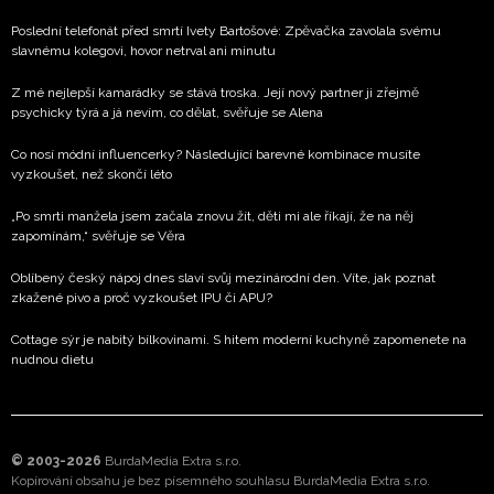
Poslední telefonát před smrtí Ivety Bartošové: Zpěvačka zavolala svému
slavnému kolegovi, hovor netrval ani minutu
Z mé nejlepší kamarádky se stává troska. Její nový partner ji zřejmě
psychicky týrá a já nevím, co dělat, svěřuje se Alena
Co nosí módní influencerky? Následující barevné kombinace musíte
vyzkoušet, než skončí léto
„Po smrti manžela jsem začala znovu žít, děti mi ale říkají, že na něj
zapomínám,“ svěřuje se Věra
Oblíbený český nápoj dnes slaví svůj mezinárodní den. Víte, jak poznat
zkažené pivo a proč vyzkoušet IPU či APU?
Cottage sýr je nabitý bílkovinami. S hitem moderní kuchyně zapomenete na
nudnou dietu
© 2003-2026
BurdaMedia Extra s.r.o.
Kopírování obsahu je bez písemného souhlasu BurdaMedia Extra s.r.o.