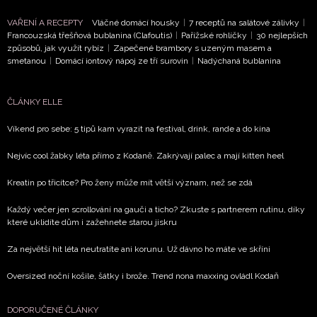
VAŘENÍ A RECEPTY
Vláčné domácí housky
|
7 receptů na salátové zálivky
|
ODESLAT
Francouzská třešňová bublanina (Clafoutis)
|
Pařížské rohlíčky
|
30 nejlepších
způsobů, jak využít rybíz
|
Zapečené brambory s uzeným masem a
smetanou
|
Domácí iontový nápoj ze tří surovin
|
Nadýchaná bublanina
Přihlášením k newsletteru souhlasíte s
Obchodními
podmínkami společnosti BurdaMedia Extra s.r.o.
a
potvrzujete, že jste se seznámili se
Zásadami
ČLÁNKY ELLE
ochrany soukromí
- BurdaMedia Extra s.r.o. bude s
Víkend pro sebe: 5 tipů kam vyrazit na festival, drink, rande a do kina
Vašimi údaji pracovat zejména k organizaci a
vyhodnocení akce a zasílání novinek.
Nejvíc cool žabky léta přímo z Kodaně. Zakrývají palec a mají kitten heel
Chcete navíc dostávat i další zajímavé a exkluzivní
Kreatin po třicítce? Pro ženy může mít větší význam, než se zdá
informace od našich partnerů? Pokud souhlasíte se
zpracováním údajů k tomuto účelu podle
Zásad ochrany
Každý večer jen scrollování na gauči a ticho? Zkuste s partnerem rutinu, díky
soukromí BurdaMedia Extra s.r.o.
, zaškrtněte toto pole.
které uklidíte dům i zažehnete starou jiskru
Za největší hit léta neutratíte ani korunu. Už dávno ho máte ve skříni
Oversized noční košile, šátky i brože. Trend nona maxxing ovládl Kodaň
DOPORUČENÉ ČLÁNKY