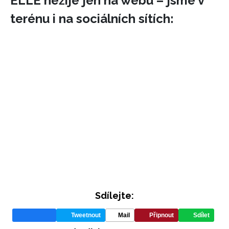
ELLE nežije jen na webu – jsme v
terénu i na sociálních sítích:
Sdílejte:
Tweetnout
Mail
Připnout
Sdílet