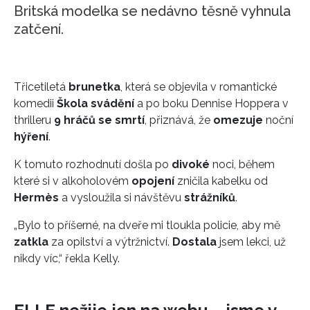
Britská modelka se nedávno těsně vyhnula
zatčení.
Třicetiletá
brunetka
, která se objevila v romantické
komedii
Škola svádění
a po boku Dennise Hoppera v
thrilleru
9 hráčů se smrtí
, přiznává, že
omezuje
noční
hýření
.
K tomuto rozhodnutí došla po
divoké
noci, během
které si v alkoholovém
opojení
zničila kabelku od
Hermès
a vysloužila si návštěvu
strážníků
.
„Bylo to příšerné, na dveře mi tloukla policie, aby mě
zatkla
za opilství a výtržnictví.
Dostala
jsem lekci, už
nikdy víc,“ řekla Kelly.