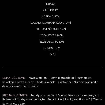
KRÁSA
CELEBRITY
LÁSKA A SEX
ZÁSADY OCHRANY SOUKROMÍ
NASTAVENÍ SOUKROMÍ
COOKIES ZÁSADY
ELLE DECORATION
HOROSKOPY
MIX
DOPORUČUJEME
Pravidla etikety
|
Slovník puberťáků
|
Partnerský
horoskop
|
Testy a kvízy
|
Andělská čísla
|
Cestování
|
Numerologie podle
data narození
|
Letní trendy
AKTUÁLNÍ TÉMATA
Trendy v manikúře
|
Minulé životy dle numerologie
|
Partnerské vztahy a numerologie
|
Seriál Ulice
|
Plavky na léto 2026
|
Trendy
NEWSLETTER
boty na léto 2026