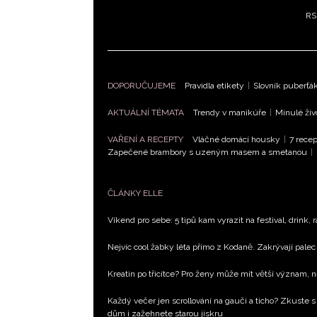
RS
DOPORUČUJEME
Pravidla etikety
|
Slovník puberťá
AKTUÁLNÍ TÉMATA
Trendy v manikúře
|
Minulé živ
VAŘENÍ A RECEPTY
Vláčné domácí housky
|
7 recep
Zapečené brambory s uzeným masem a smetanou
|
ČLÁNKY ELLE
Víkend pro sebe: 5 tipů kam vyrazit na festival, drink, 
Nejvíc cool žabky léta přímo z Kodaně. Zakrývají palec 
Kreatin po třicítce? Pro ženy může mít větší význam, 
Každý večer jen scrollování na gauči a ticho? Zkuste s
dům i zažehnete starou jiskru