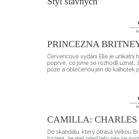
Styl slavných
ELLE BEAUTY LOUNGE
L
S
V
R
S
PRINCEZNA BRITNE
S
Červencové vydání Elle je unikátní 
poprvé, co jsme se rozhodli uznat, ž
ELLE DECORATION
H
póze a oblečenou jen do kalhotek jsme
INFORMACE
R
REDAKCE
CAMILLA: CHARLES
Do skandálu, který otřásá Velkou Bri
tvrzení, že měl před lety sex se 