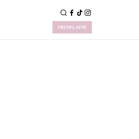
PŘEDPLATNÉ
VÍCE
Y
CELEBRITY
Novinky
Styl slavných
Rozhovory
ie