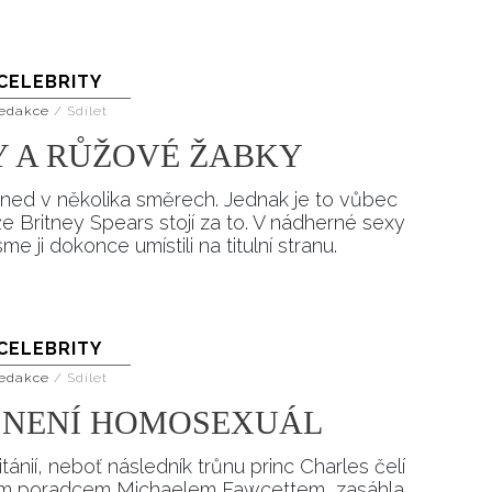
ÁSKA A SEX
ELLEPHORIA
ELLE STOR
ingles
CELEBRITY
y a on
edakce
/
Sdílet
ex
Y A RŮŽOVÉ ŽABKY
vatba
hned v několika směrech. Jednak je to vůbec
e Britney Spears stojí za to. V nádherné sexy
OME
 ji dokonce umístili na titulní stranu.
CELEBRITY
NEWSLETTER
edakce
/
Sdílet
 NENÍ HOMOSEXUÁL
tánií, neboť následník trůnu princ Charles čelí
svým poradcem Michaelem Fawcettem, zasáhla