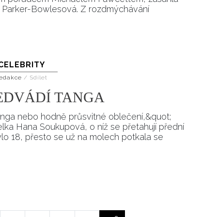
la Parker-Bowlesová. Z rozdmýchávání
Přihlášením k newsletteru souhlasíte s
Obcho
společnosti BurdaMedia Extra s.r.o.
a potv
Zásadami ochrany soukromí
- BurdaMedia E
pracovat zejména k organizaci a vyhodnocení 
Chcete navíc dostávat i další zajímavé a exkluz
CELEBRITY
Pokud souhlasíte se zpracováním údajů k tom
edakce
/
Sdílet
soukromí BurdaMedia Extra s.r.o.
, zaškrtnět
EDVÁDÍ TANGA
nga nebo hodně průsvitné oblečení,&quot;
ka Hana Soukupová, o níž se přetahují přední
ebylo 18, přesto se už na molech potkala se