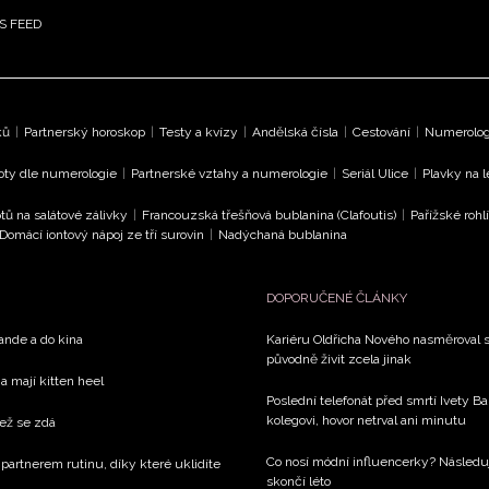
S FEED
ků
|
Partnerský horoskop
|
Testy a kvízy
|
Andělská čísla
|
Cestování
|
Numerologi
oty dle numerologie
|
Partnerské vztahy a numerologie
|
Seriál Ulice
|
Plavky na 
tů na salátové zálivky
|
Francouzská třešňová bublanina (Clafoutis)
|
Pařížské rohl
Domácí iontový nápoj ze tří surovin
|
Nadýchaná bublanina
DOPORUČENÉ ČLÁNKY
rande a do kina
Kariéru Oldřicha Nového nasměroval s
původně živit zcela jinak
a mají kitten heel
Poslední telefonát před smrtí Ivety 
kolegovi, hovor netrval ani minutu
než se zdá
Co nosí módní influencerky? Následu
 partnerem rutinu, díky které uklidíte
skončí léto