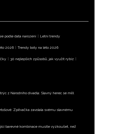
e podle data narození
|
Letní trendy
léto 2026
|
Trendy boty na léto 2026
íčky
|
30 nejlepších způsobů, jak využít rybíz
|
trýc z Národního divadla: Slavný herec se měl
Bartošové: Zpěvačka zavolala svému slavnému
jící barevné kombinace musíte vyzkoušet, než