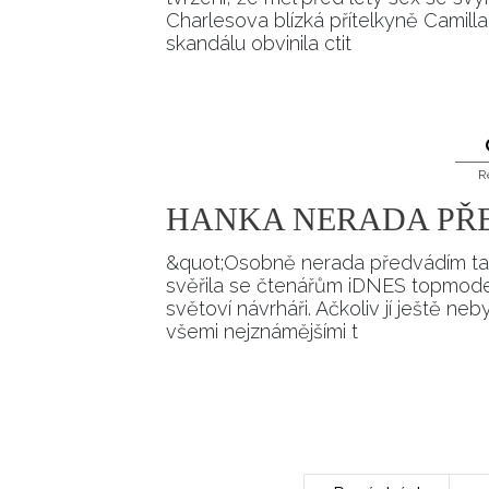
Charlesova blízká přítelkyně Camil
skandálu obvinila ctit
R
HANKA NERADA PŘ
&quot;Osobně nerada předvádím ta
svěřila se čtenářům iDNES topmodel
světoví návrháři. Ačkoliv jí ještě n
všemi nejznámějšími t
Pagination