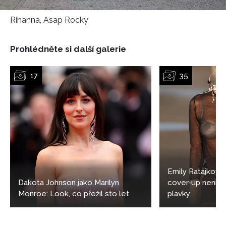
NEWSLETTER
Rihanna, Asap Rocky
ODESLAT
Prohlédněte si další galerie
Přihlášením k newsletteru souhlasíte s
Obchodními
podmínkami společnosti BurdaMedia Extra s.r.o.
a
potvrzujete, že jste se seznámili se
Zásadami
ochrany soukromí
- BurdaMedia Extra s.r.o. bude s
Vašimi údaji pracovat zejména k organizaci a
vyhodnocení akce a zasílání novinek.
Chcete navíc dostávat i další zajímavé a exkluzivní
informace od našich partnerů? Pokud souhlasíte se
zpracováním údajů k tomuto účelu podle
Zásad ochrany
soukromí BurdaMedia Extra s.r.o.
, zaškrtněte toto pole.
Emily Ratajkowsk
Dakota Johnson jako Marilyn
cover-up není j
Monroe: Look, co přežil sto let
plavky