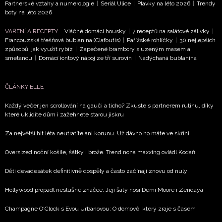
Partnerské vztahy a numerologie
|
Seriál Ulice
|
Plavky na léto 2026
|
Trendy
boty na léto 2026
VAŘENÍ A RECEPTY
Vláčné domácí housky
|
7 receptů na salátové zálivky
|
Francouzská třešňová bublanina (Clafoutis)
|
Pařížské rohlíčky
|
30 nejlepších
způsobů, jak využít rybíz
|
Zapečené brambory s uzeným masem a
smetanou
|
Domácí iontový nápoj ze tří surovin
|
Nadýchaná bublanina
ČLÁNKY ELLE
Každý večer jen scrollování na gauči a ticho? Zkuste s partnerem rutinu, díky
které uklidíte dům i zažehnete starou jiskru
Za největší hit léta neutratíte ani korunu. Už dávno ho máte ve skříni
Oversized noční košile, šátky i brože. Trend nona maxxing ovládl Kodaň
Děti devadesátek definitivně dospěly a často začínají znovu od nuly
Hollywood propadl neslušné značce. Její šaty nosí Demi Moore i Zendaya
Champagne O'Clock s Evou Urbanovou: O domově, který zraje s časem