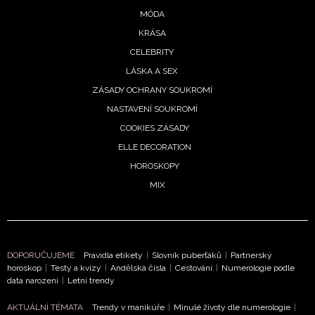
MÓDA
KRÁSA
CELEBRITY
LÁSKA A SEX
ZÁSADY OCHRANY SOUKROMÍ
NASTAVENÍ SOUKROMÍ
COOKIES ZÁSADY
ELLE DECORATION
HOROSKOPY
MIX
DOPORUČUJEME
Pravidla etikety
|
Slovník puberťáků
|
Partnerský
horoskop
|
Testy a kvízy
|
Andělská čísla
|
Cestování
|
Numerologie podle
data narození
|
Letní trendy
AKTUÁLNÍ TÉMATA
Trendy v manikúře
|
Minulé životy dle numerologie
|