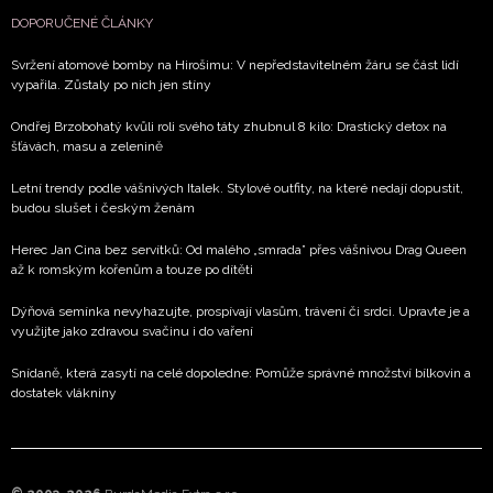
DOPORUČENÉ ČLÁNKY
Svržení atomové bomby na Hirošimu: V nepředstavitelném žáru se část lidí
vypařila. Zůstaly po nich jen stíny
Ondřej Brzobohatý kvůli roli svého táty zhubnul 8 kilo: Drastický detox na
šťávách, masu a zelenině
Letní trendy podle vášnivých Italek. Stylové outfity, na které nedají dopustit,
budou slušet i českým ženám
Herec Jan Cina bez servítků: Od malého „smrada” přes vášnivou Drag Queen
až k romským kořenům a touze po dítěti
Dýňová semínka nevyhazujte, prospívají vlasům, trávení či srdci. Upravte je a
využijte jako zdravou svačinu i do vaření
Snídaně, která zasytí na celé dopoledne: Pomůže správné množství bílkovin a
dostatek vlákniny