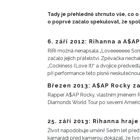
Tady je přehledně shrnuto vše, co 
o poprvé začalo spekulovat, že spol
6. září 2012: Rihanna a A$A
RiRi možná nenapsala „Loveeeeeee Song“
začalo jejich přátelství. Zpěvačka nechal
„Cockiness (Love It)“ a dvojice předve
při performance této písně neskutečnou
Březen 2013: A$AP Rocky za
Rapper A$AP Rocky, vlastním jménem Ra
Diamonds World Tour po severní Americ
25. září 2013: Rihanna hraj
Život napodobuje umění! Sedm let předtím
kamarádi před kamerou dokázali, že tvo