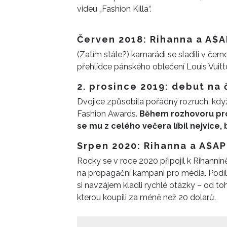
videu „Fashion Killa“.
Červen 2018: Rihanna a A$A
(Zatím stále?) kamarádi se sladili v čern
přehlídce pánského oblečení Louis Vuit
2. prosince 2019: debut na
Dvojice způsobila pořádný rozruch, když
Fashion Awards.
Během rozhovoru pro 
se mu z celého večera líbil nejvíce, 
Srpen 2020: Rihanna a A$AP
Rocky se v roce 2020 připojil k Rihanni
na propagační kampani pro média. Podílel
si navzájem kladli rychlé otázky – od toho
kterou koupili za méně než 20 dolarů.