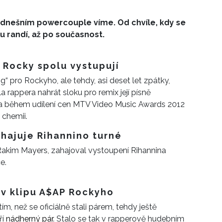
o dnešním powercouple víme. Od chvíle, kdy se
u randí, až po současnost.
P Rocky spolu vystupují
 pro Rockyho, ale tehdy, asi deset let zpátky,
a rappera nahrát sloku pro remix její písně
dla během udílení cen MTV Video Music Awards 2012
 chemii.
hajuje Rihannino turné
kim Mayers, zahajoval vystoupení Rihannina
e.
e v klipu A$AP Rockyho
, než se oficiálně stali párem, tehdy ještě
ří
nádherný pár
. Stalo se tak v rapperově hudebním