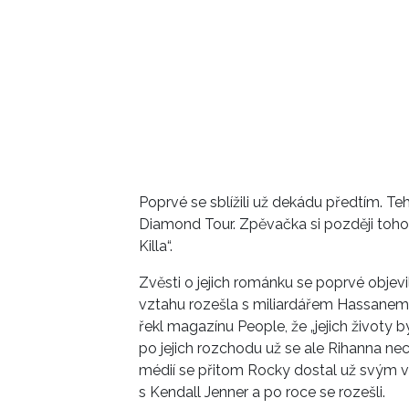
Poprvé se sblížili už dekádu předtím. Te
Diamond Tour. Zpěvačka si později toho 
Killa“.
Zvěsti o jejich románku se poprvé objevi
vztahu rozešla s miliardářem Hassanem 
řekl magazínu People, že „jejich životy by
po jejich rozchodu už se ale Rihanna n
médií se přitom Rocky dostal už svým v
s Kendall Jenner a po roce se rozešli.