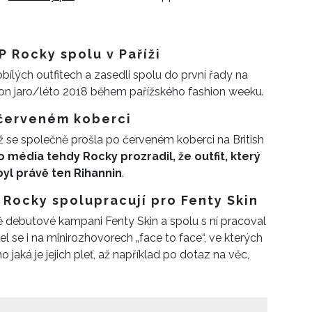
P Rocky spolu v Paříži
obílých outfitech a zasedli spolu do první řady na
ton jaro/léto 2018 během pařížského fashion weeku.
 červeném koberci
 se společně prošla po červeném koberci na British
média tehdy Rocky prozradil, že outfit, který
byl právě ten Rihannin
.
 Rocky spolupracují pro Fenty Skin
ně debutové kampani Fenty Skin a spolu s ní pracoval
 se i na minirozhovorech „face to face“, ve kterých
 jaká je jejich pleť, až například po dotaz na věc,