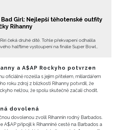
Bad Girl: Nejlepší těhotenské outfity
čky Rihanny
Riri čeká druhé dítě. Tohle překvapení odhalila
vého halftime vystoupení na finále Super Bowl
oci na 12. února. Show odstartovala pohlazením
e stylu Beyoncé, aby nikoho nenechala na
h. S radostnou zprávou jde ruku v ruce další:
hanny a A$AP Rockyho potvrzen
e těšit na další Rihanniny odvážné těhotenské
u oficiálně rozešla s jejím přítelem, miliardářem
roku zdroj z blízkosti Rihanny potvrdil, že
kyho nelžou, že spolu skutečně začali chodit.
čná dovolená
čnou dovolenou zvolil Rihannin rodný Barbados.
e A$AP připojil k Rihannině cestě na Barbados a