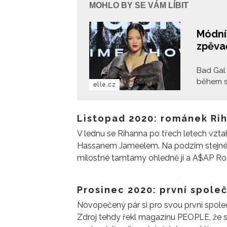
MOHLO BY SE VÁM LÍBIT
Módní 
zpěva
Bad Gal 
během s
elle.cz
2023 v n
břicha v
pochybác
Listopad 2020: románek Ri
můžeme s
V lednu se Rihanna po třech letech vztah
modely.
Hassanem Jameelem. Na podzim stejného 
milostné tamtamy ohledně jí a A$AP Roc
Prosinec 2020: první spole
Novopečený pár si pro svou první spole
Zdroj tehdy řekl magazínu PEOPLE, že s