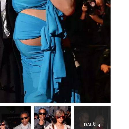
Přihlášením k newsletteru souhlasíte s
Obcho
společnosti BurdaMedia Extra s.r.o.
a potv
Zásadami ochrany soukromí
- BurdaMedia E
pracovat zejména k organizaci a vyhodnocení 
Chcete navíc dostávat i další zajímavé a exkluz
Pokud souhlasíte se zpracováním údajů k tom
soukromí BurdaMedia Extra s.r.o.
, zaškrtnět
Přejít
do
galerie