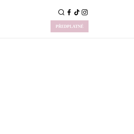
PŘEDPLATNÉ
VÍCE
Y
CELEBRITY
Novinky
Styl slavných
Rozhovory
ie