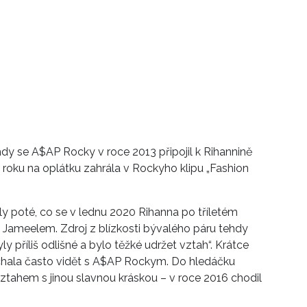
hdy se A$AP Rocky v roce 2013 připojil k Rihannině
roku na oplátku zahrála v Rockyho klipu „Fashion
ly poté, co se v lednu 2020 Rihanna po tříletém
Jameelem. Zdroj z blízkosti bývalého páru tehdy
ly příliš odlišné a bylo těžké udržet vztah“. Krátce
echala často vidět s A$AP Rockym. Do hledáčku
ztahem s jinou slavnou kráskou – v roce 2016 chodil