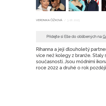
VERONIKA ČÍŽKOVÁ
/
3. 06. 2025
Přidejte si Elle do oblíbených na
G
Rihanna a její dlouholetý part
více než kolegy z branže. Staly
současnosti. Jsou módními ikonami
roce 2022 a druhé o rok později.