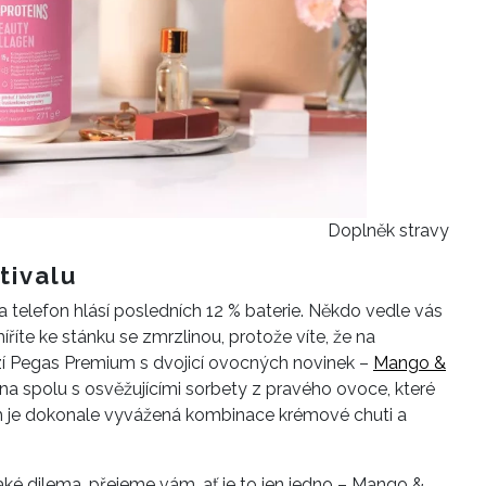
Doplněk stravy
tivalu
a telefon hlásí posledních 12 % baterie. Někdo vedle vás
e míříte ke stánku se zmrzlinou, protože víte, že na
hází Pegas Premium s dvojicí ovocných novinek –
Mango &
a spolu s osvěžujícími sorbety z pravého ovoce, které
m je dokonale vyvážená kombinace krémové chuti a
jaké dilema, přejeme vám, ať je to jen jedno – Mango &