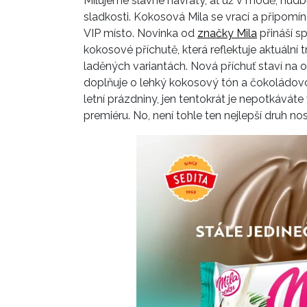
Milujeme slavné návraty, ať už v módě, hudb
sladkosti. Kokosová Mila se vrací a připomín
VIP místo. Novinka od
značky Mila
přináší s
kokosové příchutě, která reflektuje aktuální
laděných variantách. Nová příchuť staví na
doplňuje o lehký kokosový tón a čokoládov
letní prázdniny, jen tentokrát je nepotkáváte
premiéru. No, není tohle ten nejlepší druh no