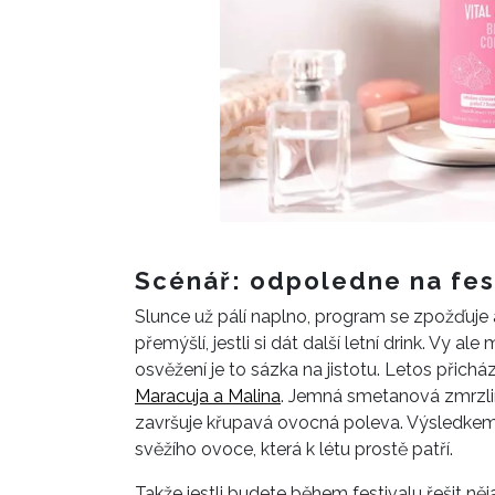
Scénář: odpoledne na fes
Slunce už pálí naplno, program se zpožďuje 
přemýšlí, jestli si dát další letní drink. Vy al
osvěžení je to sázka na jistotu. Letos přic
Maracuja a Malina
. Jemná smetanová zmrzlin
završuje křupavá ovocná poleva. Výsledke
svěžího ovoce, která k létu prostě patří.
Takže jestli budete během festivalu řešit ně