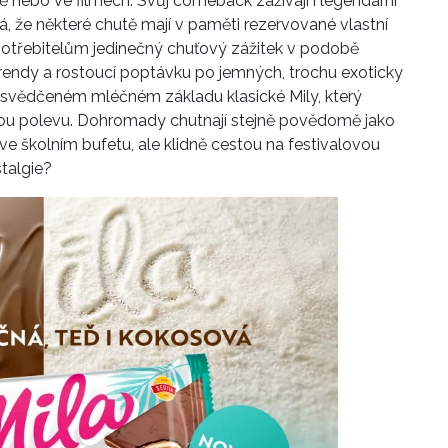
ě nebo ve filmech. Svůj comeback zažívají i legendární
á, že některé chutě mají v paměti rezervované vlastní
potřebitelům jedinečný chuťový zážitek v podobě
 trendy a rostoucí poptávku po jemných, trochu exoticky
 osvědčeném mléčném základu klasické Mily, který
ou polevu. Dohromady chutnají stejně povědomě jako
 ve školním bufetu, ale klidně cestou na festivalovou
stalgie?