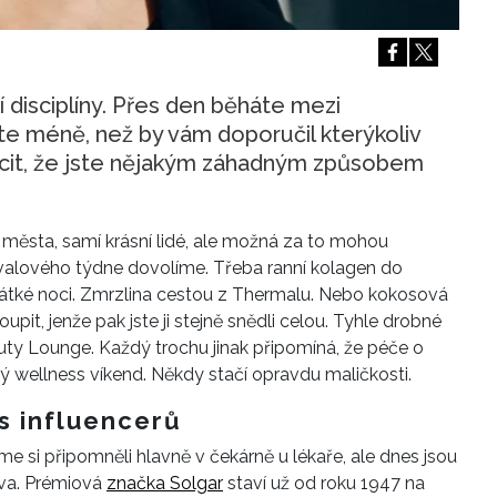
Přihlášením k newsletteru souhlasíte s
Obcho
společnosti BurdaMedia Extra s.r.o.
a potv
Zásadami ochrany soukromí
- BurdaMedia E
pracovat zejména k organizaci a vyhodnocení 
í disciplíny. Přes den běháte mezi
íte méně, než by vám doporučil kterýkoliv
Chcete navíc dostávat i další zajímavé a exkluz
ocit, že jste nějakým záhadným způsobem
Pokud souhlasíte se zpracováním údajů k tom
soukromí BurdaMedia Extra s.r.o.
, zaškrtnět
a města, samí krásní lidé, ale možná za to mohou
tivalového týdne dovolíme. Třeba ranní kolagen do
 krátké noci. Zmrzlina cestou z Thermalu. Nebo kokosová
upit, jenže pak jste ji stejně snědli celou. Tyhle drobné
auty Lounge. Každý trochu jinak připomíná, že péče o
wellness víkend. Někdy stačí opravdu maličkosti.
s influencerů
me si připomněli hlavně v čekárně u lékaře, ale dnes jsou
káva. Prémiová
značka Solgar
staví už od roku 1947 na