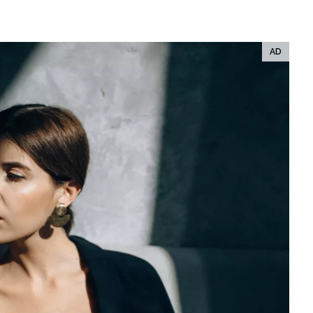
ÁSKA A SEX
ELLEPHORIA
ELLE STOR
ingles
y a on
ex
vatba
OME
NEWSLETTER