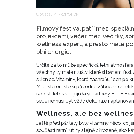
8. 07. 2026
/
PROMOTION
Filmový festival patří mezi speciáln
projekcemi, večer mezi večírky, sp
wellness expert, a přesto máte p
plní energie.
Určitě za to může specifická letní atmosfér
všechny ty malé rituály, které si během fes
sklenice. Vitamíny, které zachraňují den po
Mila, kterou jste si původně vůbec nechtěli ko
radosti letos spojují další partnery ELLE Be
sebe nemusí být vždy dokonale naplánovaný 
Wellness, ale bez wellnes
Ještě před pár lety byly vitamíny něco, co js
součástí ranní rutiny stejně přirozeně jako 