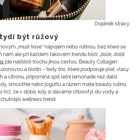
Doplněk stravy
tydí být růžový
m novým
„must have“
nápojem nebo rutinou, bez které se
ň nám ale při každém takovém trendu běží: „
bože, další
ns
jde naštěstí trochu jinou cestou. Beauty Collagen
ronovou a biotin – tedy trio, které podporuje pleť, vlasy
h a citronu, připomíná spíš letní lemonade než další
dy, smoothie nebo jogurtu a rázem máte beauty rutinu,
i říct, že v době, kdy si dáváme chlorofyl do vody a
chutnější wellness trend.