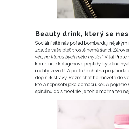
Beauty drink, který se nes
Sociální sítě nás pořád bombardují nějaký
zdá, že vaše pleť prostě nemá šanci. Zárove
věc, na kterou bych měla myslet.“
Vital Protei
kombinuje kolagenové peptidy, kyselinu hyalu
i nehty zevnitř. A protože chutná po jahodác
doplněk stravy. Rozmíchat ho můžete do vo
která nepůsobí jako domácí úkol. A pojďme s
spirulinu do smoothie, je tohle možná ten nej