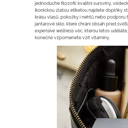
jednoduché filozofii: kvalitní suroviny, věde
ikonickou zlatou etiketou najdete doplňky s
krásu vlasů, pokožky i nehtů nebo podporu t
jantarové sklo, které chrání obsah před světl
expensive wellness
věc, kterou letos uděláte,
konečně vzpomenete vzít vitamíny.