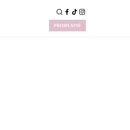
PŘEDPLATNÉ
VÍCE
Y
CELEBRITY
Novinky
Styl slavných
Rozhovory
ie