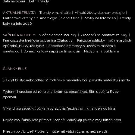
data narození
|
Letní trendy
AKTUÁLNÍ TÉMATA
Trendy v manikúře
|
Minulé životy dle numerologie
|
Partnerské vztahy a numerologie
|
Seriál Ulice
|
Plavky na léto 2026
|
Trendy
boty na léto 2026
VAŘENÍ A RECEPTY
Vláčné domácí housky
|
7 receptů na salátové zálivky
|
Francouzská třešňová bublanina (Clafoutis)
|
Pařížské rohlíčky
|
30 nejlepších
způsobů, jak využít rybíz
|
Zapečené brambory s uzeným masem a
smetanou
|
Domácí iontový nápoj ze tří surovin
|
Nadýchaná bublanina
ČLÁNKY ELLE
Zakrýt bříško nebo odhalit? Kodaňské maminky boří pravidla mateřství i módy
Týdenní horoskop od 10. srpna: Lvům se obrací život, Štíři uspějí a Ryby
zpomalí
Víkend pro sebe: 5 tipů kam vyrazit na festival, drink, rande a do kina
Nejvíc cool žabky léta přímo z Kodaně. Zakrývají palec a mají kitten heel
Kreatin po třicítce? Pro ženy může mít větší význam, než se zdá