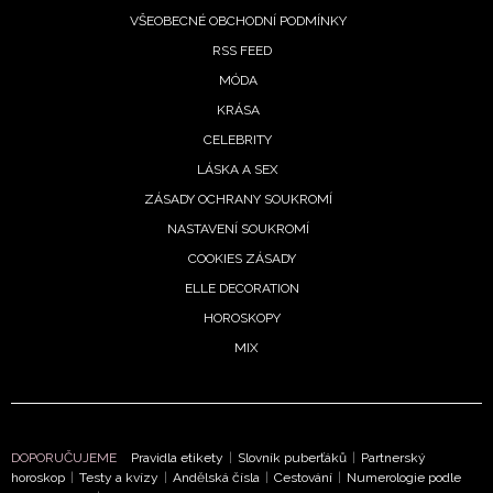
VŠEOBECNÉ OBCHODNÍ PODMÍNKY
RSS FEED
MÓDA
KRÁSA
CELEBRITY
LÁSKA A SEX
ZÁSADY OCHRANY SOUKROMÍ
NASTAVENÍ SOUKROMÍ
COOKIES ZÁSADY
ELLE DECORATION
HOROSKOPY
MIX
DOPORUČUJEME
Pravidla etikety
|
Slovník puberťáků
|
Partnerský
horoskop
|
Testy a kvízy
|
Andělská čísla
|
Cestování
|
Numerologie podle