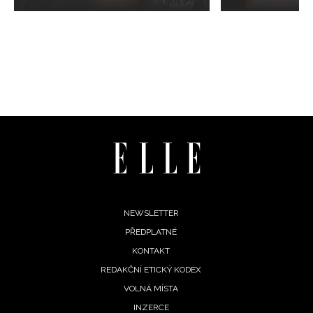
ODESLAT
Přihlášením k newsletteru souhlasíte s
Obchodními
podmínkami společnosti BurdaMedia Extra s.r.o.
a
potvrzujete, že jste se seznámili se
Zásadami
ochrany soukromí
- BurdaMedia Extra s.r.o. bude s
Vašimi údaji pracovat zejména k organizaci a
vyhodnocení akce a zasílání novinek.
Chcete navíc dostávat i další zajímavé a exkluzivní
informace od našich partnerů? Pokud souhlasíte se
zpracováním údajů k tomuto účelu podle
Zásad ochrany
soukromí BurdaMedia Extra s.r.o.
, zaškrtněte toto pole.
Footer
NEWSLETTER
PŘEDPLATNÉ
menu
KONTAKT
REDAKČNÍ ETICKÝ KODEX
VOLNÁ MÍSTA
INZERCE