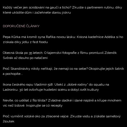
Každý večer jen scrollování na gauči a ticho? Zkuste s partnerem rutinu, díky
které uklidíte dům i zažehnete starou jiskru
DOPORUČENÉ ČLÁNKY
Pepa Kůrka má kromě syna Rafíka novou lásku: Krásná kadeřnice Adélka si ho
získala díky jídlu z fast foodu
Obecná škola po 35 letech: O tajemství fotografie z filmu promluvil Zdeněk
Svěrák až dlouho po natáčení
Proč Skandinávky nikdy neříkají, že nemají co na sebe? Okopírujte jejich šatník
a pochopíte...
Ikona českého rapu Vladimír 518: Utekl z „dobré rodiny“ do squatu na
Ladronku. 30 let ovlivňuje hudební scénu a dobyl svět kultury
Nevíte, co udělat z filo těsta? Zvládne sladké i slané náplně a křupe mnohem
víc než listové. Inspirujte se 10 recepty
Proč vyměnit volské oko za ztracené vejce: Zkuste vodu a získáte sametový
žloutek