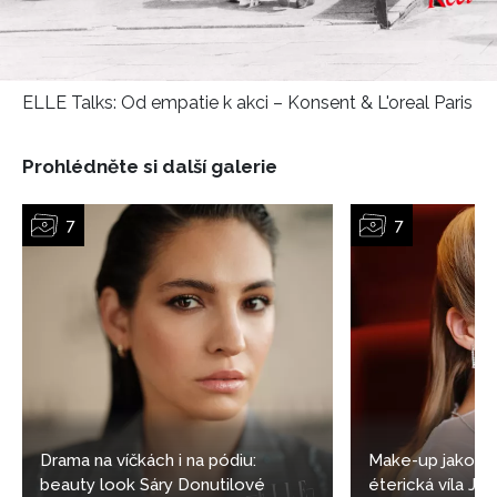
ELLE Talks: Od empatie k akci – Konsent & L'oreal Paris
Prohlédněte si další galerie
NEWSLETTER
Drama na víčkách i na pódiu:
Make-up jako z 
beauty look Sáry Donutilové
éterická víla Ja