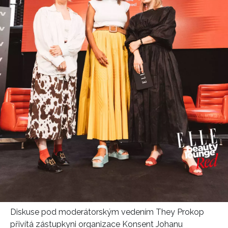
HOME
Diskuse pod moderátorským vedením They Prokop
přivítá zástupkyni organizace Konsent Johanu