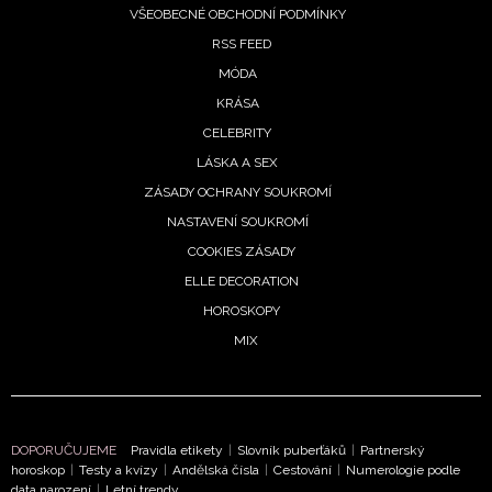
VŠEOBECNÉ OBCHODNÍ PODMÍNKY
RSS FEED
MÓDA
KRÁSA
CELEBRITY
LÁSKA A SEX
ZÁSADY OCHRANY SOUKROMÍ
NASTAVENÍ SOUKROMÍ
COOKIES ZÁSADY
ELLE DECORATION
HOROSKOPY
MIX
DOPORUČUJEME
Pravidla etikety
|
Slovník puberťáků
|
Partnerský
horoskop
|
Testy a kvízy
|
Andělská čísla
|
Cestování
|
Numerologie podle
data narození
|
Letní trendy