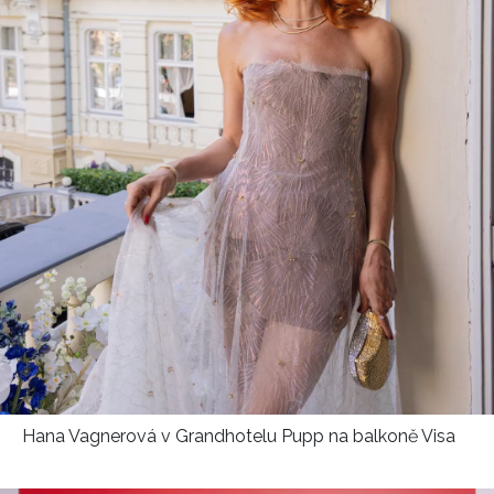
Přihlášením k newsletteru souhlasíte s
Obchodními
podmínkami společnosti BurdaMedia Extra s.r.o.
a
potvrzujete, že jste se seznámili se
Zásadami
ochrany soukromí
- BurdaMedia Extra s.r.o. bude s
Vašimi údaji pracovat zejména k organizaci a
vyhodnocení akce a zasílání novinek.
Chcete navíc dostávat i další zajímavé a exkluzivní
informace od našich partnerů? Pokud souhlasíte se
zpracováním údajů k tomuto účelu podle
Zásad ochrany
soukromí BurdaMedia Extra s.r.o.
, zaškrtněte toto pole.
Hana Vagnerová v
Grandhotelu Pupp na balkoně Visa