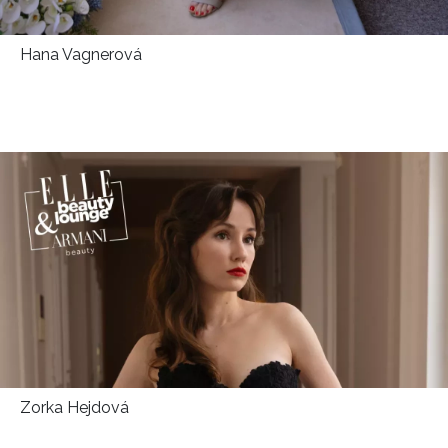
INFORMACE
Hana Vagnerová
REDAKCE
Zorka Hejdová