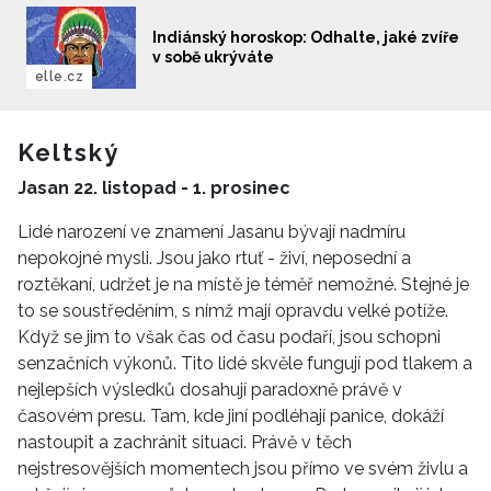
Indiánský horoskop: Odhalte, jaké zvíře
v sobě ukrýváte
elle.cz
Keltský
Jasan 22. listopad - 1. prosinec
Lidé narození ve znamení Jasanu bývají nadmíru
nepokojné mysli. Jsou jako rtuť - živí, neposední a
roztěkaní, udržet je na místě je téměř nemožné. Stejné je
to se soustředěním, s nímž mají opravdu velké potíže.
Když se jim to však čas od času podaří, jsou schopni
senzačních výkonů. Tito lidé skvěle fungují pod tlakem a
nejlepších výsledků dosahují paradoxně právě v
INFORMACE
časovém presu. Tam, kde jiní podléhají panice, dokáží
nastoupit a zachránit situaci. Právě v těch
REDAKCE
nejstresovějších momentech jsou přímo ve svém živlu a