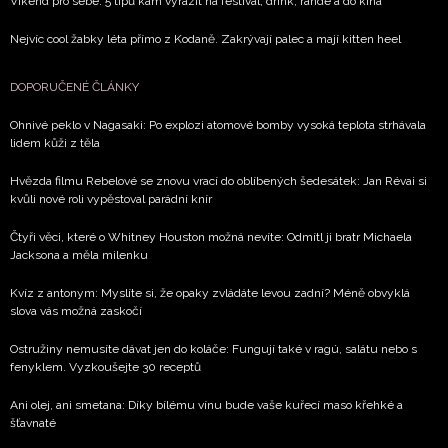
Víkend pro sebe: 5 tipů kam vyrazit na festival, drink, rande a do kina
Nejvíc cool žabky léta přímo z Kodaně. Zakrývají palec a mají kitten heel
DOPORUČENÉ ČLÁNKY
Ohnivé peklo v Nagasaki: Po explozi atomové bomby vysoká teplota strhávala
lidem kůži z těla
Hvězda filmu Rebelové se znovu vrací do oblíbených šedesátek: Jan Révai si
kvůli nové roli vypěstoval parádní knír
Čtyři věci, které o Whitney Houston možná nevíte: Odmítl ji bratr Michaela
Jacksona a měla milenku
Kvíz z antonym: Myslíte si, že opaky zvládáte levou zadní? Méně obvyklá
slova vás možná zaskočí
Ostružiny nemusíte dávat jen do koláče: Fungují také v ragú, salátu nebo s
fenyklem. Vyzkoušejte 30 receptů
Ani olej, ani smetana: Díky bílému vínu bude vaše kuřecí maso křehké a
šťavnaté