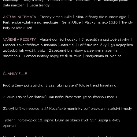
data narození
|
Letní trendy
AKTUÁLNÍ TÉMATA
Trendy v manikúře
|
Minulé životy dle numerologie
|
roskop
Partnerské vztahy a numerologie
|
Seriál Ulice
|
Plavky na léto 2026
|
Trendy
boty na léto 2026
 srpen:
y čeká
VAŘENÍ A RECEPTY
Vláčné domácí housky
|
7 receptů na salátové zálivky
|
otní
Francouzská třešňová bublanina (Clafoutis)
|
Pařížské rohlíčky
|
30 nejlepších
om,
způsobů, jak využít rybíz
|
Zapečené brambory s uzeným masem a
smetanou
|
Domácí iontový nápoj ze tří surovin
|
Nadýchaná bublanina
by
avřou
nulost
ČLÁNKY ELLE
 7. 2026
Proč si ženy pořizují druhý zásnubní prsten? Toto je trend travel ring
DALŠÍ
Z klubu do našich šatníků: Jak noční život formuje současnou módu
ČLÁNKY
K
Zakrýt bříško nebo odhalit? Kodaňské maminky boří pravidla mateřství i módy
TÉMATU
Týdenní horoskop od 10. srpna: Lvům se obrací život, Štíři uspějí a Ryby
zpomalí