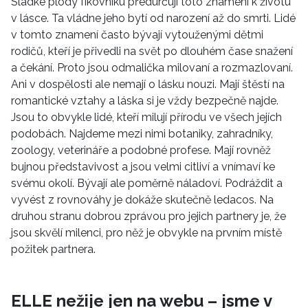
Sladké plody fíkovníku předurčují toto znamení k životu
v lásce. Ta vládne jeho bytí od narození až do smrti. Lidé
v tomto znamení často bývají vytouženými dětmi
rodičů, kteří je přivedli na svět po dlouhém čase snažení
a čekání. Proto jsou odmalička milovaní a rozmazlovaní.
Ani v dospělosti ale nemají o lásku nouzi. Mají štěstí na
romantické vztahy a láska si je vždy bezpečně najde.
Jsou to obvykle lidé, kteří milují přírodu ve všech jejích
podobách. Najdeme mezi nimi botaniky, zahradníky,
zoology, veterináře a podobné profese. Mají rovněž
bujnou představivost a jsou velmi citliví a vnímaví ke
svému okolí. Bývají ale poměrně náladoví. Podráždit a
vyvést z rovnováhy je dokáže skutečně ledacos. Na
druhou stranu dobrou zprávou pro jejich partnery je, že
jsou skvělí milenci, pro něž je obvykle na prvním místě
požitek partnera.
ELLE nežije jen na webu – jsme v