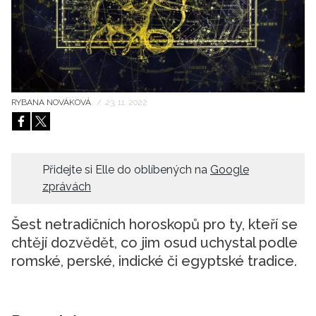
HOME
RYBANA NOVÁKOVÁ
/
23. 11. 2022
Přidejte si Elle do oblíbených na
Google
zprávách
Šest netradičních horoskopů pro ty, kteří se
chtějí dozvědět, co jim osud uchystal podle
romské, perské, indické či egyptské tradice.