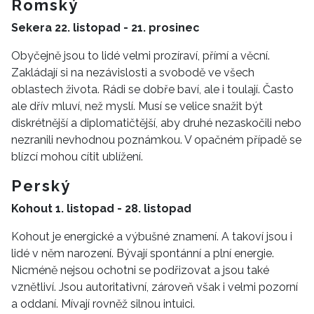
Romský
Sekera 22. listopad - 21. prosinec
Obyčejně jsou to lidé velmi prozíraví, přímí a věcní.
Zakládají si na nezávislosti a svobodě ve všech
oblastech života. Rádi se dobře baví, ale i toulají. Často
ale dřív mluví, než myslí. Musí se velice snažit být
diskrétnější a diplomatičtější, aby druhé nezaskočili nebo
nezranili nevhodnou poznámkou. V opačném případě se
blízcí mohou cítit ublížení.
Perský
Kohout 1. listopad - 28. listopad
Kohout je energické a výbušné znamení. A takoví jsou i
lidé v něm narození. Bývají spontánní a plní energie.
Nicméně nejsou ochotni se podřizovat a jsou také
vznětliví. Jsou autoritativní, zároveň však i velmi pozorní
a oddaní. Mívají rovněž silnou intuici.