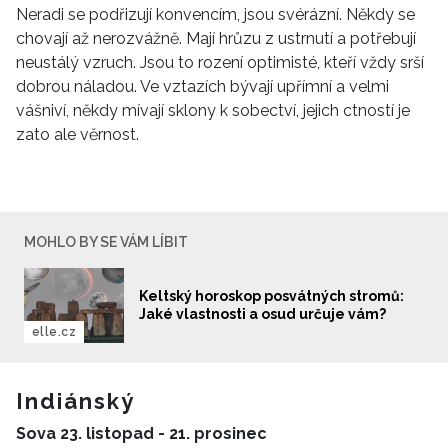
Neradi se podřizují konvencím, jsou svérázní. Někdy se
chovají až nerozvážně. Mají hrůzu z ustrnutí a potřebují
neustálý vzruch. Jsou to rození optimisté, kteří vždy srší
dobrou náladou. Ve vztazích bývají upřímní a velmi
vášniví, někdy mívají sklony k sobectví, jejich ctností je
zato ale věrnost.
MOHLO BY SE VÁM LÍBIT
Keltský horoskop posvátných stromů:
Jaké vlastnosti a osud určuje vám?
elle.cz
Indiánský
Sova 23. listopad - 21. prosinec