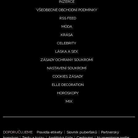
rací
INZERCE
ot,
VŠEOBECNÉ OBCHODNÍ PODMÍNKY
by
RSS FEED
omalí
MÓDA
8. 2026
KRÁSA
CELEBRITY
LÁSKA A SEX
denní
ZÁSADY OCHRANY SOUKROMÍ
roskop
NASTAVENÍ SOUKROMÍ
 3.
COOKIES ZÁSADY
pna:
ELLE DECORATION
vům
HOROSKOPY
eje
MIX
stí,
hy
ouzlí
olí
8. 2026
DOPORUČUJEME
Pravidla etikety
|
Slovník puberťáků
|
Partnerský
horoskop
|
Testy a kvízy
|
Andělská čísla
|
Cestování
|
Numerologie podle