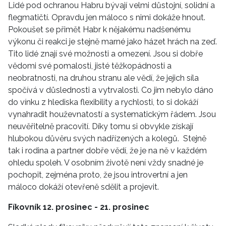
Lidé pod ochranou Habru bývají velmi důstojní, solidní a
flegmatičtí. Opravdu jen máloco s nimi dokáže hnout.
Pokoušet se přimět Habr k nějakému nadšenému
výkonu či reakci je stejně marné jako házet hrách na zeď.
Tito lidé znají své možnosti a omezení. Jsou si dobře
vědomi své pomalosti, jisté těžkopádnosti a
neobratnosti, na druhou stranu ale vědí, že jejich síla
spočívá v důslednosti a vytrvalosti. Co jim nebylo dáno
do vínku z hlediska flexibility a rychlosti, to si dokáží
vynahradit houževnatostí a systematickým řádem. Jsou
neuvěřitelně pracovití. Díky tomu si obvykle získají
hlubokou důvěru svých nadřízených a kolegů. Stejně
tak i rodina a partner dobře vědí, že je na ně v každém
ohledu spoleh. V osobním životě není vždy snadné je
pochopit, zejména proto, že jsou introvertní a jen
máloco dokáží otevřeně sdělit a projevit.
Fíkovník 12. prosinec - 21. prosinec