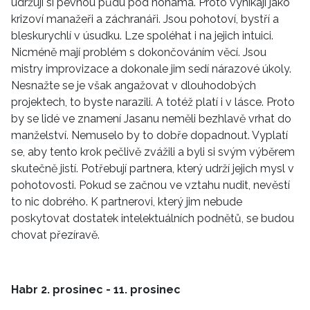
udržují si pevnou půdu pod nohama. Proto vynikají jako
krizoví manažeři a záchranáři. Jsou pohotoví, bystří a
bleskurychlí v úsudku. Lze spoléhat i na jejich intuici.
Nicméně mají problém s dokončováním věcí. Jsou
mistry improvizace a dokonale jim sedí nárazové úkoly.
Nesnažte se je však angažovat v dlouhodobých
projektech, to byste narazili. A totéž platí i v lásce. Proto
by se lidé ve znamení Jasanu neměli bezhlavě vrhat do
manželství. Nemuselo by to dobře dopadnout. Vyplatí
se, aby tento krok pečlivě zvážili a byli si svým výběrem
skutečně jistí. Potřebují partnera, který udrží jejich mysl v
pohotovosti. Pokud se začnou ve vztahu nudit, nevěstí
to nic dobrého. K partnerovi, který jim nebude
poskytovat dostatek intelektuálních podnětů, se budou
chovat přezíravě.
Habr 2. prosinec - 11. prosinec