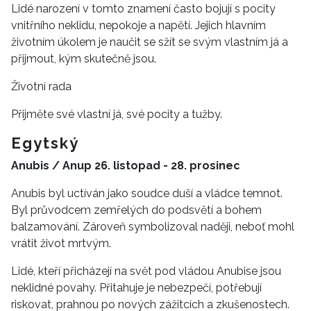
Lidé narození v tomto znamení často bojují s pocity
vnitřního neklidu, nepokoje a napětí. Jejich hlavním
životním úkolem je naučit se sžít se svým vlastním já a
přijmout, kým skutečně jsou.
Životní rada
Přijměte své vlastní já, své pocity a tužby.
Egytský
Anubis / Anup 26. listopad - 28. prosinec
Anubis byl uctíván jako soudce duší a vládce temnot.
Byl průvodcem zemřelých do podsvětí a bohem
balzamování. Zároveň symbolizoval naději, neboť mohl
vrátit život mrtvým.
Lidé, kteří přicházejí na svět pod vládou Anubise jsou
neklidné povahy. Přitahuje je nebezpečí, potřebují
riskovat, prahnou po nových zážitcích a zkušenostech.